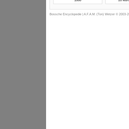
1888
28 febr
Bossche Encyclopedie |
A.F.A.M. (Ton) Wetzer © 2003-2