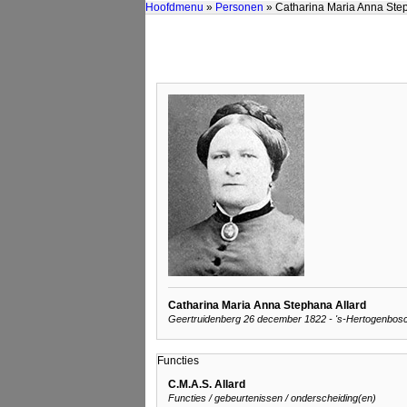
Hoofdmenu
»
Personen
» Catharina Maria Anna Ste
Catharina Maria Anna Stephana Allard
Geertruidenberg 26 december 1822 - 's-Hertogenbosch
Functies
C.M.A.S. Allard
Functies / gebeurtenissen / onderscheiding(en)