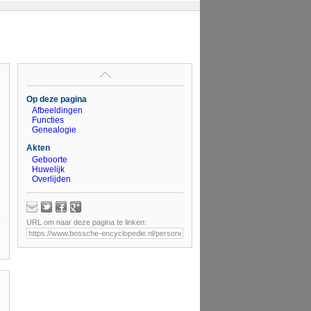
Op deze pagina
Afbeeldingen
Functies
Genealogie
Akten
Geboorte
Huwelijk
Overlijden
URL om naar deze pagina te linken: