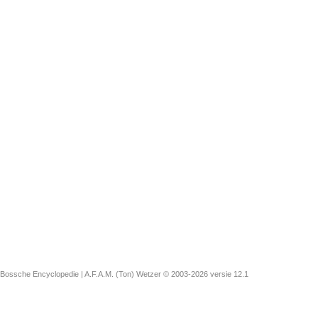
Bossche Encyclopedie |
A.F.A.M. (Ton) Wetzer © 2003-2026 versie 12.1