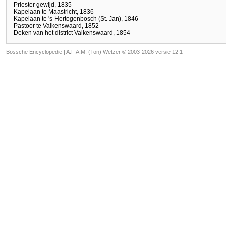
Priester gewijd, 1835
Kapelaan te Maastricht, 1836
Kapelaan te 's-Hertogenbosch (St. Jan), 1846
Pastoor te Valkenswaard, 1852
Deken van het district Valkenswaard, 1854
Bossche Encyclopedie |
A.F.A.M. (Ton) Wetzer © 2003-2026 versie 12.1