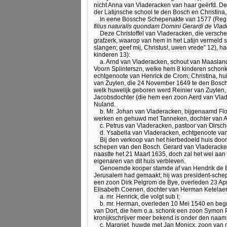
nicht Anna van Vladeracken van haar geërfd. Dez
der Latijnsche school te den Bosch en Christina, 
In eene Bossche Schepenakte van 1577 (Reg. n
filius naturalis quondam Domini Gerardi de Vlad
Deze Christoffel van Vladeracken, die versch
grafzerk, waarop van hem in het Latijn vermeld 
slangen; geef mij, Christus!, uwen vrede” 12),
kinderen 13):
a. Arnd van Vladeracken, schout van Maasland
Voorn Splinterszn, welke hem 8 kinderen schonk 
echtgenoote van Henrick de Crom; Christina, hui
van Zuylen, die 24 November 1649 te den Bosch 
welk huwelijk geboren werd Reinier van Zuylen,
Jacobsdochter (die hem een zoon Aerd van Vlad
Nuland.
b. Mr. Johan van Vladeracken, bijgenaamd Flor
werken en gehuwd met Tanneken, dochter van An
c. Petrus van Vladeracken, pastoor van Oirsch
d. Ysabella van Vladeracken, echtgenoote va
Bij den verkoop van het hierbedoeld huis do
schepen van den Bosch. Gerard van Vladeracke
naastte het 21 Maart 1635, doch zal het wel aa
eigenaren van dit huis verbleven.
Genoemde kooper stamde af van Hendrik de By
Jerusalem had gemaakt; hij was president-sche
een zoon Dirk Pelgrom de Bye, overleden 23 Apr
Elisabeth Coenen, dochter van Herman Ketela
a. mr. Henrick, die volgt sub I;
b. mr. Herman, overleden 10 Mei 1540 en begr
van Dort, die hem o.a. schonk een zoon Symon P
kronijkschrijver meer bekend is onder den naa
c. Margriet, huwde met Jan Monicx, zoon van m