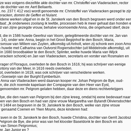
e was volgens diezelfde akte dochter van mr. Christoffel van Vladeracken, rector
de dochter van mr. Aert Bellaerts.
o. 237 f. 412 vso) wordt genoemde mr. Christoffel van Vladeracken gezegd te zij
eracken, domini de Geffen et Nulant
.
eidene werken uitgaf en in de St. Janskerk van den Bosch begraven werd onder ee
staat: „Ik onderwees zoolang ik leefde, processen heb ik meer gehaat dan honden 
 had van zijne gezegde vrouw, behalve voornoemde Anna, die ongehuwd stierf, deze
, die in 1586 huwde Geertrui van Voorn, gelegitimeerde dochter van mr. Jan van
14), onder wie: Anna, begijn in het Groot Begijnhof te den Bosch; Maria,
svrouw van Willem van Zuylen, afkomstig uit Anholt, wien zij schonk een zoon Arno
huwde met Catharina van Outvorst Rogiersdochter (uit Middelrode afkomstig), uit
 in 1680 broodbakker te den Bosch; Splinter, welke huwde Maria van Wijck
eracken schonk) en Jan van Vladeracken, secretaris en vorster van Rosmalen en
ager of Floragus, overleden te den Bosch in 1616; hij was schrijver van eenige
tony van der Meer, in 1616 reeds overleden.
ot, overleden in 1618, was ook schrijver van verscheidene werken.
n Goeswijn van der Burght Eymbertszn.
or Anna van Vladeracken werd daarvan kooper mr. Johan Pelgrom de Bye, oud-
n, die zich noemde kapelaan der Compagnie van den Heer van Eyst,
n genoemden mr. Pelgrom gelaten hebben, daar deze en diens rechtverkrijgers
e, die den naam van Pelgrom bij den zijne kreeg, omdat hij eene bedevaart naar
pen van den Bosch en had van zijne vrouw Margaretha van Bylandt Oliviersdochter
il 1484 en begraven in de St. Janskerk te den Bosch, welke van zijne vrouw
er genaamd Coenen en Yken Moyns, deze kinderen had:
aven in de St. Janskerk te den Bosch, huwde Christina, dochter van Gerrit Jacobs
elgrom de Bye, die prior was van het klooster Baseldonk te den Bosch en als
m van Simon Pelgromius;
r. Jan Junior en ?