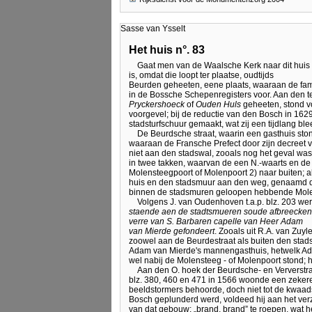
Sasse van Ysselt
Het huis n°. 83
Gaat men van de Waalsche Kerk naar dit huis 
is, omdat die loopt ter plaatse, oudtijds
Beurden geheeten, eene plaats, waaraan de fam
in de Bossche Schepenregisters voor. Aan den te
Pryckershoeck
of
Ouden Huls
geheeten, stond v
voorgevel; bij de reductie van den Bosch in 1629
stadsturfschuur gemaakt, wat zij een tijdlang blee
De Beurdsche straat, waarin een gasthuis sto
waaraan de Fransche Prefect door zijn decreet
niet aan den stadswal, zooals nog het geval was
in twee takken, waarvan de een N.-waarts en de an
Molensteegpoort of Molenpoort 2) naar buiten; al
huis en den stadsmuur aan den weg, genaamd de 
binnen de stadsmuren geloopen hebbende Mol
Volgens J. van Oudenhoven t.a.p. blz. 203 w
staende aen de stadtsmueren soude afbreecken
verre van S. Barbaren capelle van Heer Adam
van Mierde gefondeert
. Zooals uit R.A. van Zuy
zoowel aan de Beurdestraat als buiten den stadsm
Adam van Mierde's mannengasthuis, hetwelk Adam
wel nabij de Molensteeg - of Molenpoort stond; 
Aan den O. hoek der Beurdsche- en Ververstra
blz. 380, 460 en 471 in 1566 woonde een zeker
beeldstormers behoorde, doch niet tot de kwaad
Bosch geplunderd werd, voldeed hij aan het verz
van dat gebouw: „brand, brand” te roepen, wat 