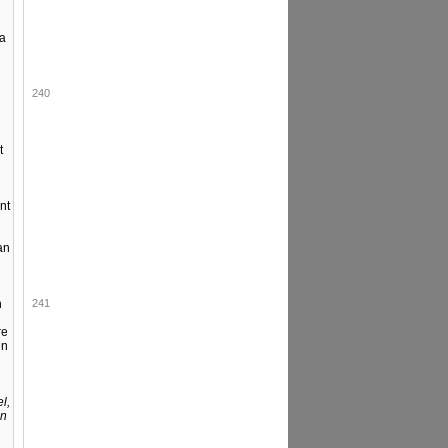
na
240
t
nt
an
n
241
re
en
l,
an