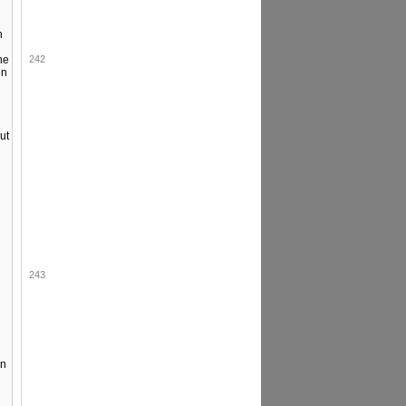
n
ne
242
en
ut
243
zn