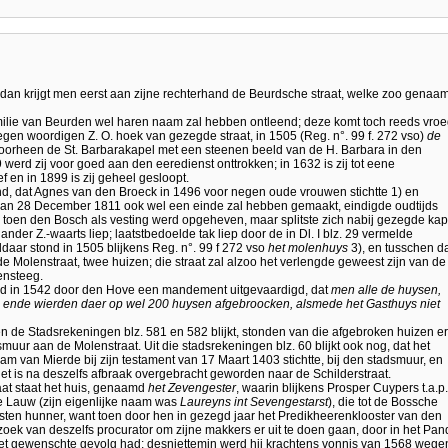
dan krijgt men eerst aan zijne rechterhand de Beurdsche straat, welke zoo genaa
ilie van Beurden wel haren naam zal hebben ontleend; deze komt toch reeds vro
gen woordigen Z. O. hoek van gezegde straat, in 1505 (Reg. n°. 99 f. 272 vso)
de
oorheen de St. Barbarakapel met een steenen beeld van de H. Barbara in den
 werd zij voor goed aan den eeredienst onttrokken; in 1632 is zij tot eene
f en in 1899 is zij geheel gesloopt.
nd, dat Agnes van den Broeck in 1496 voor negen oude vrouwen stichtte 1) en
 van 28 December 1811 ook wel een einde zal hebben gemaakt, eindigde oudtijds
 toen den Bosch als vesting werd opgeheven, maar splitste zich nabij gezegde kap
der Z.-waarts liep; laatstbedoelde tak liep door de in Dl. I blz. 29 vermelde
daar stond in 1505 blijkens Reg. n°. 99 f 272 vso
het molenhuys
3), en tusschen d
Molenstraat, twee huizen; die straat zal alzoo het verlengde geweest zijn van de
ensteeg.
erd in 1542 door den Hove een mandement uitgevaardigd, dat
men alle de huysen,
 ende wierden daer op wel 200 huysen afgebroocken, alsmede het Gasthuys niet
len de Stadsrekeningen blz. 581 en 582 blijkt, stonden van die afgebroken huizen er
uur aan de Molenstraat. Uit die stadsrekeningen blz. 60 blijkt ook nog, dat het
 van Mierde bij zijn testament van 17 Maart 1403 stichtte, bij den stadsmuur, en
het is na deszelfs afbraak overgebracht geworden naar de Schilderstraat.
at staat het huis, genaamd
het Zevengester
, waarin blijkens Prosper Cuypers t.a.p.
e Lauw (zijn eigenlijke naam was
Laureyns int Sevengestarst
), die tot de Bossche
sten hunner, want toen door hen in gezegd jaar het Predikheerenklooster van den
oek van deszelfs procurator om zijne makkers er uit te doen gaan, door in het Pan
het gewenschte gevolg had; desniettemin werd hij krachtens vonnis van 1568 wege