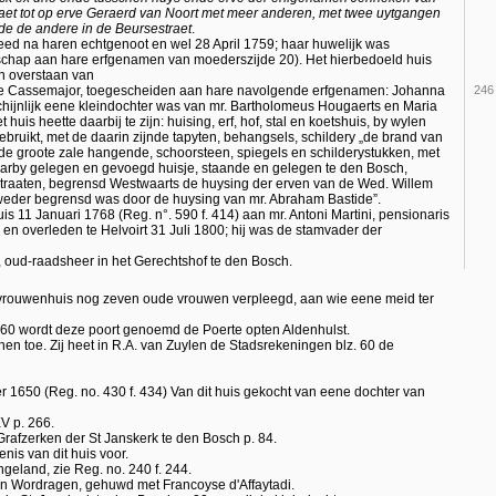
raet tot op erve Geraerd van Noort met meer anderen, met twee uytgangen
nde de andere in de Beursestraet
.
d na haren echtgenoot en wel 28 April 1759; haar huwelijk was
chap aan hare erfgenamen van moederszijde 20). Het hierbedoeld huis
n overstaan van
de Cassemajor, toegescheiden aan hare navolgende erfgenamen: Johanna
246
hijnlijk eene kleindochter was van mr. Bartholomeus Hougaerts en Maria
huis heette daarbij te zijn: huising, erf, hof, stal en koetshuis, by wylen
bruikt, met de daarin zijnde tapyten, behangsels, schildery „de brand van
e groote zale hangende, schoorsteen, spiegels en schilderystukken, met
aarby gelegen en gevoegd huisje, staande en gelegen te den Bosch,
rstraaten, begrensd Westwaarts de huysing der erven van de Wed. Willem
weder begrensd was door de huysing van mr. Abraham Bastide”.
 11 Januari 1768 (Reg. n°. 590 f. 414) aan mr. Antoni Martini, pensionaris
n overleden te Helvoirt 31 Juli 1800; hij was de stamvader der
, oud-raadsheer in het Gerechtshof te den Bosch.
evrouwenhuis nog zeven oude vrouwen verpleegd, aan wie eene meid ter
 60 wordt deze poort genoemd de Poerte opten Aldenhulst.
n toe. Zij heet in R.A. van Zuylen de Stadsrekeningen blz. 60 de
 1650 (Reg. no. 430 f. 434) Van dit huis gekocht van eene dochter van
V p. 266.
 Grafzerken der St Janskerk te den Bosch p. 84.
nis van dit huis voor.
eland, zie Reg. no. 240 f. 244.
en Wordragen, gehuwd met Francoyse d'Affaytadi.