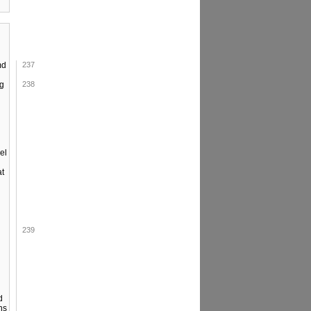
md
237
eg
238
el
at
239
d
ns