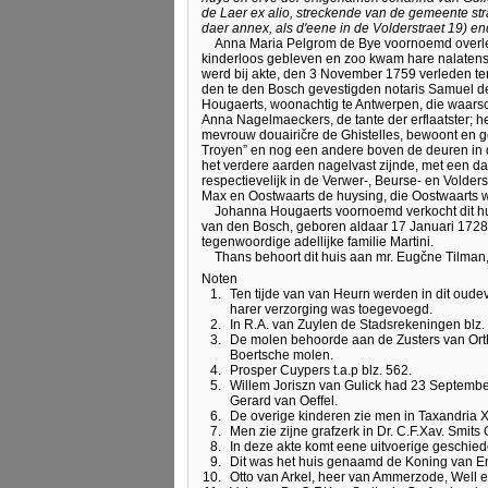
de Laer ex alio, streckende van de gemeente st
daer annex, als d'eene in de Volderstraet 19) e
Anna Maria Pelgrom de Bye voornoemd overlee
kinderloos gebleven en zoo kwam hare nalatens
werd bij akte, den 3 November 1759 verleden te
den te den Bosch gevestigden notaris Samuel 
Hougaerts, woonachtig te Antwerpen, die waarsc
Anna Nagelmaeckers, de tante der erflaatster; het 
mevrouw douairičre de Ghistelles, bewoont en ge
Troyen” en nog een andere boven de deuren in d
het verdere aarden nagelvast zijnde, met een d
respectievelijk in de Verwer-, Beurse- en Volde
Max en Oostwaarts de huysing, die Oostwaarts 
Johanna Hougaerts voornoemd verkocht dit huis
van den Bosch, geboren aldaar 17 Januari 1728 e
tegenwoordige adellijke familie Martini.
Thans behoort dit huis aan mr. Eugčne Tilman
Noten
1.
Ten tijde van van Heurn werden in dit oud
harer verzorging was toegevoegd.
2.
In R.A. van Zuylen de Stadsrekeningen blz.
3.
De molen behoorde aan de Zusters van Orthe
Boertsche molen.
4.
Prosper Cuypers t.a.p blz. 562.
5.
Willem Joriszn van Gulick had 23 September
Gerard van Oeffel.
6.
De overige kinderen zie men in Taxandria X
7.
Men zie zijne grafzerk in Dr. C.F.Xav. Smits
8.
In deze akte komt eene uitvoerige geschiede
9.
Dit was het huis genaamd de Koning van Eng
10.
Otto van Arkel, heer van Ammerzode, Well 