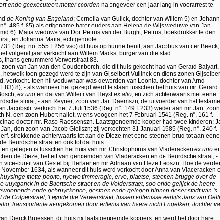
t ende geexecuteert metter coorden
na ongeveer een jaar lang in voorarrest te
amd
de Koning van Engeland
; Cornelia van Gulick, dochter van Willem 5) en Johan
. n°. 485 f. 85) als erfgename harer ouders aan Helena de Wijs weduwe van Jan
amd 6): Maria weduwe van Dor. Petrus van der Burght; Petrus, boekdrukker te den
orst, en Johanna Maria, echtgenoote
731 (Reg. no. 555 f. 256 vso) dit huis op hunne beurt, aan Jacobus van der Beeck,
n het volgend jaar verkocht aan Willem Macks, burger van die stad.
huis, thans genummerd Verwerstraat 83.
, zoon van Jan van den Coudenborch, die dit huis gekocht had van Gerard Balyart,
, hetwelk toen gezegd werd te zijn van Gijselbert Vullinck en diens zonen Gijselber
had, verkocht, toen hij weduwnaar was geworden van Leonia, dochter van Arnd
f. 83) 8), - als wanneer het gezegd werd te staan tusschen het huis van mr. Gerard
Bosch,
ex uno
en dat van Willem van Heyst
ex alio
, en zich achterwaarts met eene
eurdsche straat, - aan Reyner, zoon van Jan Daemszn; de uitvoerder van het testame
 Jacobsdr. verkocht het 7 Juli 1536 (Reg. n°. 149 f. 233) weder aan mr. Jan, zoon
th N. een zoon Hubert naliet, wiens voogden het 7 Februari 1541 (Reg. n°. 161 f.
icinae doctor mr. Raso Raessenszn. Laatstgenoemde kooper had twee kinderen: J
Jan, den zoon van Jacob Gieliszn; zij verkochten 31 Januari 1585 (Reg. n°. 240 f.
en erf, strekkende achterwaarts tot aan de Dieze met eene steenen brug tot aan eene
n de Beurdsche straat en ook tot dat huis
 en gelegen is tusschen het huis van mr. Christophorus van Vladeracken
ex uno
e
chen de Dieze, het erf van genoemden van Vladeracken en de Beurdsche straat, -
n vice-cureit van Gestel bij Herlaer en mr. Adriaan van Heze Leoszn. Hoe de verde
 24 November 1634, als wanneer dit huis werd verkocht door Anna van Vladeracken 
huysinge mette poorte, nyewe timmeragie, erve, plaetse, steenen brugge over de
 uuytganck in de Buertsche straet en de Volderstraet, soo ende gelijck de heere
bewoonende ende gebruyckende, gestaen ende gelegen binnen deser stadt van 's
de Colperstraet, 't eynde die Verwerstraet, tussen erffenisse eertijts Jans van Oeffe
x alio, transportante aengekomen door erffenis van haere nicht Engelken, dochter v
 van Dierck Bruessen, dit huis na laatstgenoemde koopers, en werd het door hare