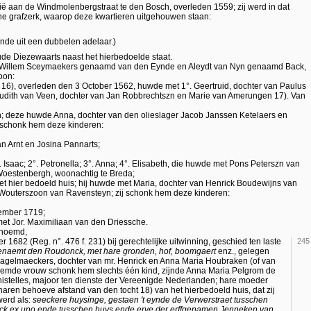
nië aan de Windmolenbergstraat te den Bosch, overleden 1559; zij werd in dat
ne grafzerk, waarop deze kwartieren uitgehouwen staan:
nde uit een dubbelen adelaar.)
Oude Diezewaarts naast het hierbedoelde staat.
an Willem Sceymaekers genaamd van den Eynde en Aleydt van Nyn genaamd Back,
oon:
16), overleden den 3 October 1562, huwde met 1°. Geertruid, dochter van Paulus
Judith van Veen, dochter van Jan Robbrechtszn en Marie van Amerungen 17). Van
h; deze huwde Anna, dochter van den olieslager Jacob Janssen Ketelaers en
j schonk hem deze kinderen:
n Arnt en Josina Pannarts;
. Isaac; 2°. Petronella; 3°. Anna; 4°. Elisabeth, die huwde met Pons Peterszn van
Woestenbergh, woonachtig te Breda;
et hier bedoeld huis; hij huwde met Maria, dochter van Henrick Boudewijns van
 Wouterszoon van Ravensteyn; zij schonk hem deze kinderen:
vember 1719;
met Jor. Maximiliaan van den Driessche.
enoemd,
 1682 (Reg. n°. 476 f. 231) bij gerechtelijke uitwinning, geschied ten laste
245
enaemt den Roudonck, met hare gronden, hof, boomgaert
enz., gelegen
agelmaeckers, dochter van mr. Henrick en Anna Maria Houbraken (of van
noemde vrouw schonk hem slechts één kind, zijnde Anna Maria Pelgrom de
istelles, majoor ten dienste der Vereenigde Nederlanden; hare moeder
haren behoeve afstand van den tocht 18) van het hierbedoeld huis, dat zij
werd als:
seeckere huysinge, gestaen 't eynde de Verwerstraet tusschen
ick ex uno ende tusschen huys ende erve der erffgenamen Jenneken van