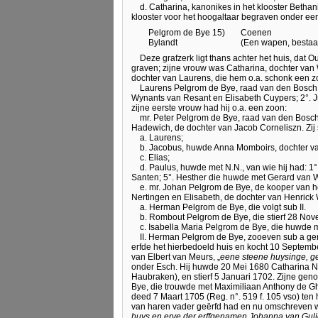
d. Catharina, kanonikes in het klooster Betha
klooster voor het hoogaltaar begraven onder ee
Pelgrom de Bye 15)
Coenen
Bylandt
(Een wapen, bestaa
Deze grafzerk ligt thans achter het huis, dat 
graven; zijne vrouw was Catharina, dochter v
dochter van Laurens, die hem o.a. schonk een z
Laurens Pelgrom de Bye, raad van den Bosch 
Wynants van Resant en Elisabeth Cuypers; 2°. 
zijne eerste vrouw had hij o.a. een zoon:
mr. Peter Pelgrom de Bye, raad van den Bosc
Hadewich, de dochter van Jacob Corneliszn. Zi
a. Laurens;
b. Jacobus, huwde Anna Momboirs, dochter va
c. Elias;
d. Paulus, huwde met N.N., van wie hij had: 1°
Santen; 5°. Hesther die huwde met Gerard van 
e. mr. Johan Pelgrom de Bye, de kooper van h
Nertingen en Elisabeth, de dochter van Henrick
a. Herman Pelgrom de Bye, die volgt sub II.
b. Rombout Pelgrom de Bye, die stierf 28 No
c. Isabella Maria Pelgrom de Bye, die huwde 
II. Herman Pelgrom de Bye, zooeven sub a g
erfde het hierbedoeld huis en kocht 10 September
van Elbert van Meurs, „
eene steene huysinge, g
onder Esch. Hij huwde 20 Mei 1680 Catharina N
Haubraken), en stierf 5 Januari 1702. Zijne ge
Bye, die trouwde met Maximiliaan Anthony de Gh
deed 7 Maart 1705 (Reg. n°. 519 f. 105 vso) ten 
van haren vader geërfd had en nu omschreven 
huys en erve der erffgenamen Johanna van Gul