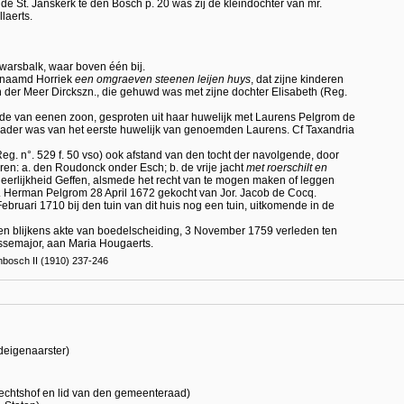
 de St. Janskerk te den Bosch p. 20 was zij de kleindochter van mr.
laerts.
warsbalk, waar boven één bij.
 genaamd Horriek
een omgraeven steenen leijen huys
, dat zijne kinderen
 der Meer Dirckszn., die gehuwd was met zijne dochter Elisabeth (Reg.
amde van eenen zoon, gesproten uit haar huwelijk met Laurens Pelgrom de
oorvader was van het eerste huwelijk van genoemden Laurens. Cf Taxandria
eg. n°. 529 f. 50 vso) ook afstand van den tocht der navolgende, door
en: a. den Roudonck onder Esch; b. de vrije jacht
met roerschilt en
eerlijkheid Geffen, alsmede het recht van te mogen maken of leggen
. Herman Pelgrom 28 April 1672 gekocht van Jor. Jacob de Cocq.
ebruari 1710 bij den tuin van dit huis nog een tuin, uitkomende in de
n blijkens akte van boedelscheiding, 3 November 1759 verleden ten
ssemajor, aan Maria Hougaerts.
bosch II (1910) 237-246
eigenaarster)
rechtshof en lid van den gemeenteraad)