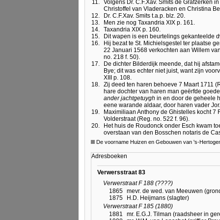
11.
Volgens Dr. C.F.Xav. Smits de Grafzerken in
Christoffel van Vladeracken en Christina Bel
12.
Dr. C.F.Xav. Smits t.a.p. blz. 20.
13.
Men zie nog Taxandria XIX p. 161.
14.
Taxandria XIX p. 160.
15.
Dit wapen is een beurtelings gekanteelde d
16.
Hij bezat te St. Michielsgestel ter plaatse
22 Januari 1568 verkochten aan Willem van
no. 218 f. 50).
17.
De dichter Bilderdijk meende, dat hij afst
Bye; dit was echter niet juist, want zijn v
XIII p. 108.
18.
Zij deed ten haren behoeve 7 Maart 1711 (R
hare dochter van haren man geërfde goeder
ander jachtgetuygh
in en door de geheele h
eene warande aldaar, door haren vader Jor
19.
Maximiliaan Anthony de Ghistelles kocht 7 F
Volderstraat (Reg. no. 522 f. 96).
20.
Het huis de Roudonck onder Esch kwam toe
overstaan van den Bosschen notaris de Ca
De voorname Huizen en Gebouwen van 's-Hertogen
Adresboeken
Verwersstraat 83
Verwerstraat F 188 (????)
1865
mevr. de wed. van Meeuwen (grond
1875
H.D. Heijmans (slagter)
Verwerstraat F 185 (1880)
1881
mr. E.G.J. Tilman (raadsheer in ge