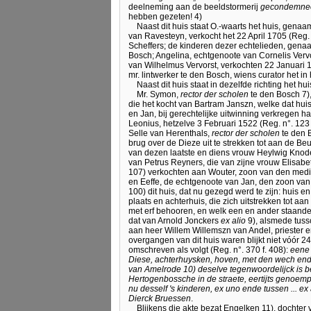
deelneming aan de beeldstormerij
gecondemneer
hebben gezeten! 4)
Naast dit huis staat O.-waarts het huis, gena
van Ravesteyn, verkocht het 22 April 1705 (Reg
Scheffers; de kinderen dezer echtelieden, gena
Bosch; Angelina, echtgenoote van Cornelis Verv
van Wilhelmus Vervorst, verkochten 22 Januari 1
mr. lintwerker te den Bosch, wiens curator het i
Naast dit huis staat in dezelfde richting het 
Mr. Symon,
rector der scholen
te den Bosch 7)
die het kocht van Bartram Janszn, welke dat huis
en Jan, bij gerechtelijke uitwinning verkregen 
Leonius, hetzelve 3 Februari 1522 (Reg. n°. 123 
Selle van Herenthals,
rector der scholen
te den 
brug over de Dieze uit te strekken tot aan de B
van dezen laatste en diens vrouw Heylwig Knoden
van Petrus Reyners, die van zijne vrouw Elisabe
107) verkochten aan Wouter, zoon van den med
en Eeffe, de echtgenoote van Jan, den zoon van 
100) dit huis, dat nu gezegd werd te zijn: huis 
plaats en achterhuis, die zich uitstrekken tot aa
met erf behooren, en welk een en ander staande
dat van Arnold Jonckers
ex alio
9), alsmede tuss
aan heer Willem Willemszn van Andel, priester e
overgangen van dit huis waren blijkt niet vóór
omschreven als volgt (Reg. n°. 370 f. 408):
eene 
Diese, achterhuysken, hoven, met den wech ende
van Amelrode 10) deselve tegenwoordelijck is 
Hertogenbossche in de straete, eertijts genoempt 
nu desself 's kinderen, ex uno ende tussen ... e
Dierck Bruessen
.
Blijkens die akte bezat Engelken 11), dochter