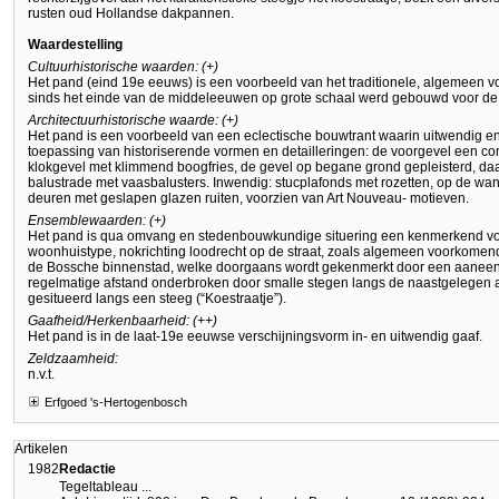
rusten oud Hollandse dakpannen.
Waardestelling
Cultuurhistorische waarden: (+)
Het pand (eind 19e eeuws) is een voorbeeld van het traditionele, algemeen
sinds het einde van de middeleeuwen op grote schaal werd gebouwd voor de
Architectuurhistorische waarde: (+)
Het pand is een voorbeeld van een eclectische bouwtrant waarin uitwendig en
toepassing van historiserende vormen en detailleringen: de voorgevel een co
klokgevel met klimmend boogfries, de gevel op begane grond gepleisterd, da
balustrade met vaasbalusters. Inwendig: stucplafonds met rozetten, op de wa
deuren met geslapen glazen ruiten, voorzien van Art Nouveau- motieven.
Ensemblewaarden: (+)
Het pand is qua omvang en stedenbouwkundige situering een kenmerkend voo
woonhuistype, nokrichting loodrecht op de straat, zoals algemeen voorkome
de Bossche binnenstad, welke doorgaans wordt gekenmerkt door een aaneeng
regelmatige afstand onderbroken door smalle stegen langs de naastgelegen a
gesitueerd langs een steeg (“Koestraatje”).
Gaafheid/Herkenbaarheid: (++)
Het pand is in de laat-19e eeuwse verschijningsvorm in- en uitwendig gaaf.
Zeldzaamheid:
n.v.t.
Erfgoed 's-Hertogenbosch
Artikelen
1982
Redactie
Tegeltableau ...