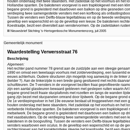
houten onderlaag met twee staanders. Het zadeldak op het voorhuis en het l
Hollandse spanten. De bakstenen voorgevel is een trapklokgevel met een kli
begane grond is gepleisterd met daarboven een balkon op drie gesneden con
verdieping twee samengestelde vensters met een korfboog als ontlastingsboo
Tussen de vensters een Delfts-blauw tegeltableau en op de tweede verdiepin
geveltop een wapenschild en op de geveltop een leeuw. De bakstenen rechterz
Koestraatje, bezit een diversiteit aan venstervormen. Op de zadeldaken rust
Nieuwsbrief Stichting 's-Hertogenbosche Monumentenzorg, juli 2005
Gemeentelijk monument
Waardestelling Verwersstraat 76
Beschrijving
Algemeen:
Het rechter pand nummer 78 grenst aan de zuidzijde aan een steegje genaamd 
1890 en omvat een tweelaags voorhuis met zolderverdieping, een tussenlid 
eeuws achterhuis. Oudere structuren zijn mogelijk nog aanwezig in de linker
(kelder ?). Aan de linkerzijde is een brede gang gesitueerd met rechts daarv
schuifdeuren. De T-vensters in de voorgevel bezitten fraai geprofileerde raam
zijn een aantal glasdeuren bewaard gebleven met geslepen ruiten waarin Art
begane grond bezit fraaie stucplafonds met rozetten en langs de wanden lij
gang zijn bezet met stucpanelen omrand door lijstwerk. Op de begane grond 
De 1e verdiepingsvloer in het 19e eeuwse bestaat uit troggewelven met een g
houten onderslag met twee staanders. Het zadeldak op het voorhuis en het l
verbeterde Hollandse spanten. De bakstenen voorgevel is een trapklokgevel 
metselwerk. De begane grond is gepleisterd met daarboven een balkon op dr
met vaasbalusters. Op de verdieping twee samengestelde vensters met een k
bakstenen in de boogvulling. Tussen de vensters een Delfts-blauw tegeltabl
vensters waarboven een oculus. In de geveltop een wapenschild en op de ge
rechterzijgevel aan het karakteristieke steegje het koestraatje, bezit een div