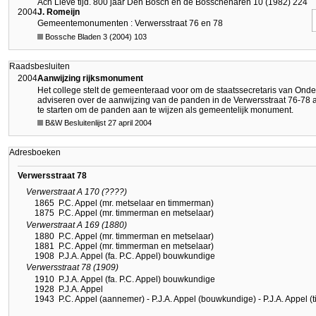
Ach Lieve tijd. 800 jaar Den Bosch en de Bosschenaren 10 (1982) 224
2004
J. Romeijn
Gemeentemonumenten : Verwersstraat 76 en 78
Bossche Bladen 3 (2004) 103
Raadsbesluiten
2004
Aanwijzing rijksmonument
Het college stelt de gemeenteraad voor om de staatssecretaris van Onde
adviseren over de aanwijzing van de panden in de Verwersstraat 76-78 
te starten om de panden aan te wijzen als gemeentelijk monument.
B&W Besluitenlijst 27 april 2004
Adresboeken
Verwersstraat 78
Verwerstraat A 170 (????)
1865
P.C. Appel (mr. metselaar en timmerman)
1875
P.C. Appel (mr. timmerman en metselaar)
Verwerstraat A 169 (1880)
1880
P.C. Appel (mr. timmerman en metselaar)
1881
P.C. Appel (mr. timmerman en metselaar)
1908
P.J.A. Appel (fa. P.C. Appel) bouwkundige
Verwersstraat 78 (1909)
1910
P.J.A. Appel (fa. P.C. Appel) bouwkundige
1928
P.J.A. Appel
1943
P.C. Appel (aannemer) - P.J.A. Appel (bouwkundige) - P.J.A. Appel (