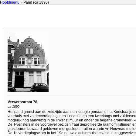
Hoofdmenu
» Pand (ca 1890)
Verwersstraat 78
ca 1890
Het pand grenst aan de zuidzijde aan een steegje genaamd het Koestraatje en
voorhuis met zolderverdieping, een tussenlid en een tweelaags met zolderver
mogelijk nog aanwezig in de linker zijmuur en onder de begane grondvloer (k
De T-vensters in de voorgevel bezitten fraai geprofileerde raamomlijstingen e
glasdeuren bewaard gebleven met geslepen ruiten waarin Art Nouveau motiev
De 1e verdiepingsvloer in het 19e eeuwse achterhuis bestaat uit troggewelve