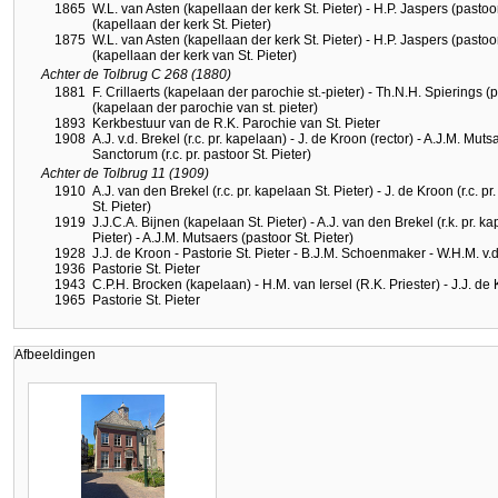
1865
W.L. van Asten (kapellaan der kerk St. Pieter) - H.P. Jaspers (pastoor
(kapellaan der kerk St. Pieter)
1875
W.L. van Asten (kapellaan der kerk St. Pieter) - H.P. Jaspers (pastoor 
(kapellaan der kerk van St. Pieter)
Achter de Tolbrug C 268 (1880)
1881
F. Crillaerts (kapelaan der parochie st.-pieter) - Th.N.H. Spierings (p
(kapelaan der parochie van st. pieter)
1893
Kerkbestuur van de R.K. Parochie van St. Pieter
1908
A.J. v.d. Brekel (r.c. pr. kapelaan) - J. de Kroon (rector) - A.J.M. Muts
Sanctorum (r.c. pr. pastoor St. Pieter)
Achter de Tolbrug 11 (1909)
1910
A.J. van den Brekel (r.c. pr. kapelaan St. Pieter) - J. de Kroon (r.c. p
St. Pieter)
1919
J.J.C.A. Bijnen (kapelaan St. Pieter) - A.J. van den Brekel (r.k. pr. ka
Pieter) - A.J.M. Mutsaers (pastoor St. Pieter)
1928
J.J. de Kroon - Pastorie St. Pieter - B.J.M. Schoenmaker - W.H.M. 
1936
Pastorie St. Pieter
1943
C.P.H. Brocken (kapelaan) - H.M. van Iersel (R.K. Priester) - J.J. de 
1965
Pastorie St. Pieter
Afbeeldingen