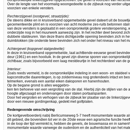
oorspronkelijke linkerzijgevel opgeschoven. De gevel is voorzien van versch
Over de lengte van het voormalig woongedeelte is de zijbeuk nog verder uitge
voorzien van enkele vensters.
Rechterzijgevel (oostgevel, straatzijde):
De steens dikke en in kruisverband opgemetselde gevel dateert uit de bouwtij
gecementeerde plint en is voorzien van acht moderne zes-ruits betonnen sta
van deze vensters is geplaatst in een oorspronkelijk grotere vensteropening,
onderzijde nog in het muurwerk aanwezig zijn. In het rechter deel bevond zic
dubbele staldeuren. Van deze thans dichtgezette opening bevinden zich in h
duimblokken (de onderste twee bevinden zich net onder het niveau van het ma
Achtergevel (kopgevel stalgedeelte):
In deze in kruisverband opgemetselde, laat achttiende-eeuwse gevel bevinden
deur (1961) en een hooiluik. In de gevel zijn diverse sporen van oorspronkeli
zichtbaar, zoals bijvoorbeeld een laag mestdeurtje in het rechterdeel van de g
Interieur:
Zoals reeds vermeld, is de oorspronkelijke indeling in een woon- en stalde
kapconstructie daarentegen, is op zolderniveau nog grotendeels intact en best
telmerken, evenals een aantal eiken daksporen en hanenhouten.
Op de begane grond is alles weggebro-
ken ten behoeve van een vergroting van de stal. Hierbij zijn de stijlen van d
hoogte afgezaagd en ondervangen door stalen portaalspanten.
Door het vergroten en verhogen van de zijbeuk ter plaatse van de linkerzijgev
door een nieuwe gordingenkap, gedekt met golfplaten.
Redengevende omschrijving
De kortgevelboerderij nabij Berlicumseweg 5-7 heeft monumentale waarde als
dit gebied, die bovendien tot ver in de 20ste eeuw een agrarische functie heeft
in de loop der tijd verminkt is, hebben de gevels, de bouwmassa en in samen
monumentale waarde vanwege de ouderdom en de authenticiteit van het mate