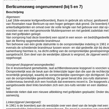
Berlicumseweg ongenummerd (bij 5 en 7)
Beschrijving
Algemeen:
Laat 18de-eeuwse kortgevelboerderij, thans in gebruik als schuur, gesituee
van Rosmalen naar Berlicum op een hoger gelegen stuk grond. De boerderij h
ankerbalkgebinten en omvat over de volle lengte van het gebouw een stal op
voorzien van een met gesmoorde Muldenpannen en riet gedekt zadeldak met w
dak met golfplaten gelegd.
Van oorsprong had deze boerderij een opzet in een woon- en bedrijfsgedeelte
aan de fliering opgemetselde brandmuur.
Ten behoeve van één grote stalruimte is de oorspronkelijke indeling in 1961 
evenals de scheidende brandmuur tussen woon- en stal-gedeelte zijn bij deze
samenhang hiermee is, na dicht-zetting van de oorspronkelijke gevelopening
aangebracht. Een deel van de westelijke zijbeuk is vergroot, de zijgevel werd h
opgehoogd.
Voorgevel (kopgevel woongedeelte):
De in kruisverband gemetselde, laat achttiendeeeuwse kopgevel is voorzien 
Oorspronkelijk was de beuk aan de linkerzijde lager dan die aan de rechterzijd
recentelijk gewijzigd, waarbij de oorspronkelijke openingen zijn dichtgeze
van de oorspronkelijke gevelindeling. De gevel bevat drie zes-ruits stalrame
zolderniveau bevindt zich een hooiluik dat eveneens recent is. De kopgevels z
aangebouwde deel links bevinden zich een zes-ruits venster en een staldeur. I
het
lekkende rieten dak een nieuwe afdekking met golfplaten geplaatst. Onder de
aanwezig.
Linkerzijgevel (westgevel):
In 1961 is de boerderij aan de westzijde over een deel van de lengte met een 