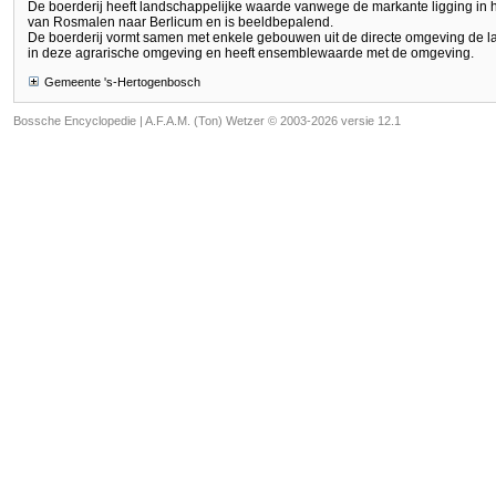
De boerderij heeft landschappelijke waarde vanwege de markante ligging in
van Rosmalen naar Berlicum en is beeldbepalend.
De boerderij vormt samen met enkele gebouwen uit de directe omgeving de l
in deze agrarische omgeving en heeft ensemblewaarde met de omgeving.
Gemeente 's-Hertogenbosch
Bossche Encyclopedie |
A.F.A.M. (Ton) Wetzer © 2003-2026 versie 12.1