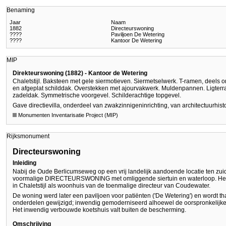
Benaming
Jaar
Naam
1882
Directeurswoning
????
Paviljoen De Wetering
????
Kantoor De Wetering
MIP
Direkteurswoning (1882) - Kantoor de Wetering
Chaletstijl. Baksteen met gele siermotieven. Siermetselwerk. T-ramen, deels 
en afgeplat schilddak. Overstekken met ajourvakwerk. Muldenpannen. Ligterra
zadeldak. Symmetrische voorgevel. Schilderachtige topgevel.
Gave directievilla, onderdeel van zwakzinnigeninrichting, van architectuurhist
Monumenten Inventarisatie Project (MIP)
Rijksmonument
Directeurswoning
Inleiding
Nabij de Oude Berlicumseweg op een vrij landelijk aandoende locatie ten z
voormalige DIRECTEURSWONING met omliggende siertuin en waterloop. Het 
in Chaletstijl als woonhuis van de toenmalige directeur van Coudewater.
De woning werd later een paviljoen voor patiënten ('De Wetering') en wordt th
onderdelen gewijzigd; inwendig gemoderniseerd alhoewel de oorspronkelijke
Het inwendig verbouwde koetshuis valt buiten de bescherming.
Omschrijving