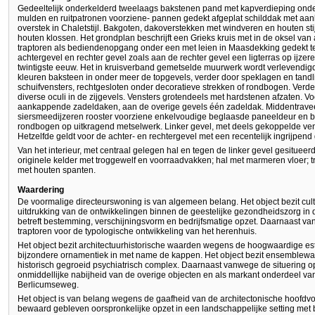
Gedeeltelijk onderkelderd tweelaags bakstenen pand met kapverdieping onder
mulden en ruitpatronen voorziene- pannen gedekt afgeplat schilddak met aa
overstek in Chaletstijl. Bakgoten, dakoverstekken met windveren en houten st
houten klossen. Het grondplan beschrijft een Grieks kruis met in de oksel van 
traptoren als bediendenopgang onder een met leien in Maasdekking gedekt te
achtergevel en rechter gevel zoals aan de rechter gevel een ligterras op ijzer
twintigste eeuw. Het in kruisverband gemetselde muurwerk wordt verlevendigd
kleuren baksteen in onder meer de topgevels, verder door speklagen en tandli
schuifvensters, rechtgesloten onder decoratieve strekken of rondbogen. Verd
diverse oculi in de zijgevels. Vensters grotendeels met hardstenen afzaten. Vo
aankappende zadeldaken, aan de overige gevels één zadeldak. Middentravee
siersmeedijzeren rooster voorziene enkelvoudige beglaasde paneeldeur en b
rondbogen op uitkragend metselwerk. Linker gevel, met deels gekoppelde ven
Hetzelfde geldt voor de achter- en rechtergevel met een recentelijk ingrijpen
Van het interieur, met centraal gelegen hal en tegen de linker gevel gesitueer
originele kelder met troggewelf en voorraadvakken; hal met marmeren vloer; t
met houten spanten.
Waardering
De voormalige directeurswoning is van algemeen belang. Het object bezit cul
uitdrukking van de ontwikkelingen binnen de geestelijke gezondheidszorg in 
betreft bestemming, verschijningsvorm en bedrijfsmatige opzet. Daarnaast v
traptoren voor de typologische ontwikkeling van het herenhuis.
Het object bezit architectuurhistorische waarden wegens de hoogwaardige est
bijzondere ornamentiek in met name de kappen. Het object bezit ensemblewa
historisch gegroeid psychiatrisch complex. Daarnaast vanwege de situering op
onmiddellijke nabijheid van de overige objecten en als markant onderdeel v
Berlicumseweg.
Het object is van belang wegens de gaafheid van de architectonische hoofdvo
bewaard gebleven oorspronkelijke opzet in een landschappelijke setting met