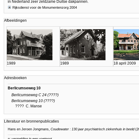
in Nederland zeer zeldzame Duitse dakpannen.
Rijksdienst voor de Monumentenzorg 2004
Afbeeldingen
1989
1989
18 april 2009
Adresboeken
Berlicumseweg 10
Berlicumseweg C 24 (????)
Berlicumseweg 10 (????)
????
C. Manse
Literatuur en bronnenpublicaties
Hans en Jeroen Jongmans,
Coudewater : 130 jaar psychiatrisch ziekenhuis in beeld
(2
n: vermelding in een voetnoot