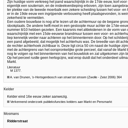
Zijn huidige vorm verkreeg het pand waarschijnlijk in de 17de eeuw, kort voo
eigenlijk een souterrain, en de insteekverdieping erboven, zijn toen aangebrac
ter plekke van de tweede moerbalk een zekere scheiding tussen het voor- en 
er in de 19de eeuw een ingrijpende verbouwing heeft plaatsgevonden, is we
zekerheid te vermelden.
Een oudere bouwfase is nog af te lezen uit de achtermuur op de begane grond
stookplaats. De andere helft moet in een gesloopte muur achter de 17de-eeu
nummer 8/10 hebben gezeten. Een kaarsnis met afdekstenen in de vorm van d
waarschijnlijk met een 15de-eeuwse brandmuur tussen een voor- en achterhu
liep kennelijk verder naar achteren op het binnenterrein door. Op het schilderi
een pand afgebeeld, dat mogelijk het achterhuis was. De breedte van dit ac
de rechter achterhoek zichtbaar is. Deze ligt circa 50 cm naast de huidige zij
met de achtergrens van het oorspronkelijke grote perceel, dat vanaf de Markt 
nog te volgen op het binnenterrein van het bouwblok en zal uitgekomen zijn bij
Op het perceel rustte geen hertogcijns, wat erop duidt dat het onderdeel uitm
Markt.
Literatuur
M 1377.
A. van Drunen,
's-Hertogenbosch
van straet tot stroom
(Zwolle - Zeist 2006) 364
Kelder
Kelder eind 16e eeuw zeker aanwezig.
Verkennend onderzoek publieksfuncties kelders aan Markt en Pensmarkt
Mosmans
Ridderstraat