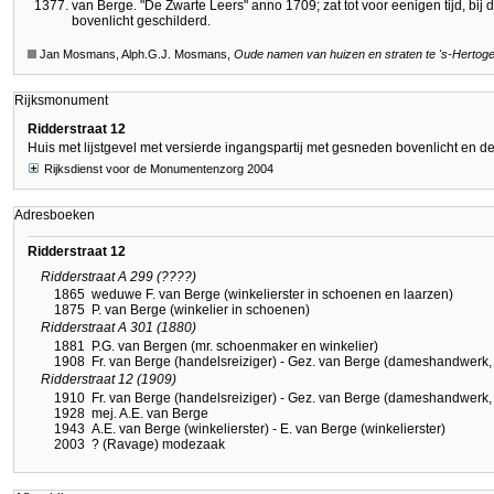
van Berge. "De Zwarte Leers" anno 1709; zat tot voor eenigen tijd, bi
bovenlicht geschilderd.
Jan Mosmans, Alph.G.J. Mosmans,
Oude namen van huizen en straten te
's-Hertog
Rijksmonument
Ridderstraat 12
Huis met lijstgevel met versierde ingangspartij met gesneden bovenlicht en de
Rijksdienst voor de Monumentenzorg 2004
Adresboeken
Ridderstraat 12
Ridderstraat A 299 (????)
1865
weduwe F. van Berge (winkelierster in schoenen en laarzen)
1875
P. van Berge (winkelier in schoenen)
Ridderstraat A 301 (1880)
1881
P.G. van Bergen (mr. schoenmaker en winkelier)
1908
Fr. van Berge (handelsreiziger) - Gez. van Berge (dameshandwerk,
Ridderstraat 12 (1909)
1910
Fr. van Berge (handelsreiziger) - Gez. van Berge (dameshandwerk,
1928
mej. A.E. van Berge
1943
A.E. van Berge (winkelierster) - E. van Berge (winkelierster)
2003
? (Ravage) modezaak