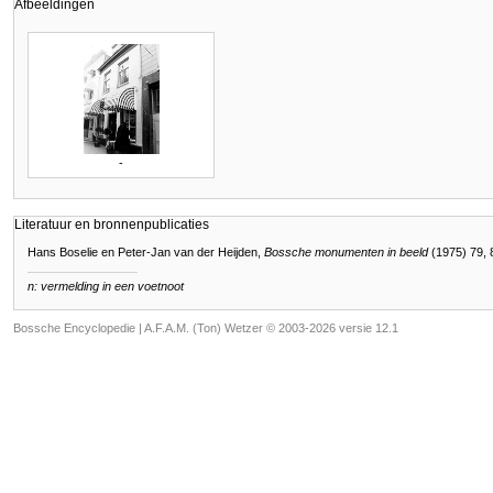
Afbeeldingen
-
Literatuur en bronnenpublicaties
Hans Boselie en Peter-Jan van der Heijden,
Bossche monumenten in beeld
(1975) 79, 
n: vermelding in een voetnoot
Bossche Encyclopedie |
A.F.A.M. (Ton) Wetzer © 2003-2026 versie 12.1