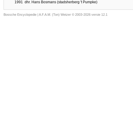
1991
dhr. Hans Bosmans (stadsherberg 't Pumpke)
Bossche Encyclopedie |
A.F.A.M. (Ton) Wetzer © 2003-2026 versie 12.1