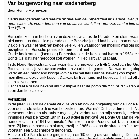
Van burgerwoning naar stadsherberg
door Henny Molhuysen
Dertig jaar geleden veranderde dit deel van de Peperstraat in: Parade. Tien
geen cafés. De veranderingen van de laatste tientallen jaren zijn aanleidin
3 te kijken.
Burgerhuizen aan het begin van deze eeuw langs de Parade. Een plein, waarop
niet meer hun dagelijkse parade en de Bossche jeugd had bezit genomen va
vlak plein was het niet: het kende vele kuilen waardoor het moeilijk was om g
bezigheid: de Bossche politie tolereerde dat niet.
Op de hoek van de (toen nog) Peperstraat en de Kerkstraat kwam in 1953 de 
Bonte Os, dat later herdoopt zou worden in Het Hart van Brabant.
In de Hoge Nieuwstraat, daar waar thans ongeveer de EHBO-post van het Groo
Bosmans met zijn vrouw een water- en vuurhuis begonnen. Dat was een gele
water en een brandend kooltje (om de kachel thuis aan te steken) kon kopen. 
men illegaal ook drank kopen. Dat was bij Bosmans niet het geval: hij had offi
klein' te verkopen.
Het cafeetje raakte bekend als 't Pumpke naar de pomp die zich bij dit water
zoon Jan het café over.
Verhuizing
In de jaren '60 erd de gehele wijk De Pijp en ook de omgeving van de Hoge N
voor een grote uitbreiding van het ziekenhuis. Wat nu? Op het bidprentje In
verscheen, stonden als laatste regels: „Vol vertrouwen op mijn spoedig herlev
Inmiddels was kleinzoon Jan in 1953 actief in het café De Bonte Os aan de Pe
aangekocht en in 1961 verhuisde 't Pumpke naar de Peperstraat. Niet alleen
mee. Zij kreeg binnen een plaats, terwijl in 1966 ook aan de straat een 'nieu
voortaan een Stadsherberg genoemd.
Het plein De Parade onderging in de jaren '60 een grote verandering. De m