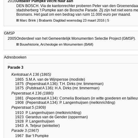
2016
Uitbater Pumpke vecht huur aan
DEN BOSCH. Via de kantonrechter proberen Peter van den Groenendaal e
stadsherberg ’t Pumpke aan de Bossche Parade. Zij zijn het niet eens m
Bosmans. Het gaat om een bedrag van ruim 11.000 euro per maand.
Marc Brink | Brabants Dagblad woensdag 23 maart 2016 | 5
GMSP
2005
Onderdeel van het Gemeentelijk Monumenten Selectie Project (GMSP).
Bouwhistorie, Archeologie en Monumenten (BAM)
Adresboeken
Parade 3
Kerkstraat A 136 (1865)
1865
S.M.A. van de Wijnpersse (modiste)
1875
(Peperstraat A 136): T.H. Dirks (mr. timmerman)
1875
(Putstraat A 136): H.A. Dirks (mr. timmerman)
Peperstraat A 136 (1880)
1881
(Peperstraat A 134): Cornelia Boelaars (in witte goederen en tailleu
1908
(Peperstraat A 134): P. Langenhuijsen (melkinrichting)
Peperstraat 5 (1909)
1910
P. Langenhuijsen (melkinrichting)
1923
Gerardus van de Gender (opperman)
1928
P. Langenhuijsen
1943
A. Teljeur (winkelier)
Parade 3 (1967)
1967
Bar 't Pumpke