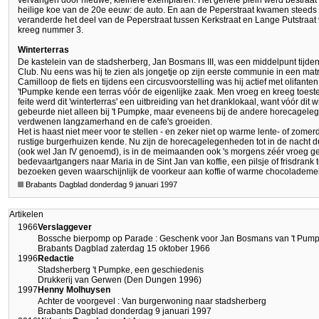
vervangen door nieuwe, kleinere exemplaren. Het gehele plein werd bestraat e
heilige koe van de 20e eeuw: de auto. En aan de Peperstraat kwamen steeds 
veranderde het deel van de Peperstraat tussen Kerkstraat en Lange Putstraat
kreeg nummer 3.
Winterterras
De kastelein van de stadsherberg, Jan Bosmans III, was een middelpunt tijden
Club. Nu eens was hij te zien als jongetje op zijn eerste communie in een mat
Camilloop de fiets en tijdens een circusvoorstelling was hij actief met olifan
'tPumpke kende een terras vóór de eigenlijke zaak. Men vroeg en kreeg toest
feite werd dit 'winterterras' een uitbreiding van het dranklokaal, want vóór dit
gebeurde niet alleen bij 't Pumpke, maar eveneens bij de andere horecagel
verdwenen langzamerhand en de cafe's groeiden.
Het is haast niet meer voor te stellen - en zeker niet op warme lente- of zome
rustige burgerhuizen kende. Nu zijn de horecagelegenheden tot in de nacht
(ook wel Jan IV genoemd), is in de meimaanden ook 's morgens zéér vroeg g
bedevaartgangers naar Maria in de Sint Jan van koffie, een pilsje of frisdrank
bezoeken geven waarschijnlijk de voorkeur aan koffie of warme chocolademelk,
Brabants Dagblad donderdag 9 januari 1997
Artikelen
1966
Verslaggever
Bossche bierpomp op Parade : Geschenk voor Jan Bosmans van 't Pum
Brabants Dagblad zaterdag 15 oktober 1966
1996
Redactie
Stadsherberg 't Pumpke, een geschiedenis
Drukkerij van Gerwen (Den Dungen 1996)
1997
Henny Molhuysen
Achter de voorgevel : Van burgerwoning naar stadsherberg
Brabants Dagblad donderdag 9 januari 1997