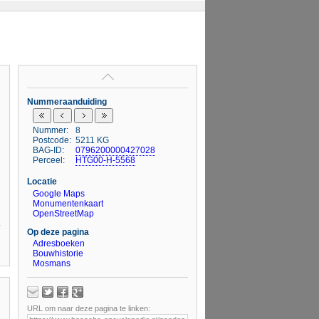
Nummeraanduiding
Nummer:
8
Postcode:
5211 KG
BAG-ID:
0796200000427028
Perceel:
HTG00-H-5568
Locatie
Google Maps
Monumentenkaart
OpenStreetMap
Op deze pagina
Adresboeken
Bouwhistorie
Mosmans
URL om naar deze pagina te linken: