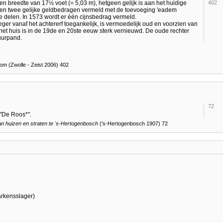
een breedte van 17½ voet (= 5,03 m), hetgeen gelijk is aan het huidige
402
rden twee gelijke geldbedragen vermeld met de toevoeging 'eadem
jke delen. In 1573 wordt er één cijnsbedrag vermeld.
ger vanaf het achtererf toegankelijk, is vermoedelijk oud en voorzien van
et huis is in de 19de en 20ste eeuw sterk vernieuwd. De oude rechter
uurpand.
oom
(Zwolle - Zeist 2006) 402
72
 "De Roos*".
 huizen en straten te
's-Hertogenbosch
('s-Hertogenbosch 1907) 72
varkensslager)