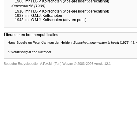
1908
mr. H.G.P. Kolfschoten (vice-president gerechtshof)
Kerkstraat 56 (1909)
1910
mr. H.G.P. Kolfschoten (vice-president gerechtshof)
1928
mr. G.M.J. Kolfschoten
1943
mr. G.M.J. Kolfschoten (adv. en proc.)
Literatuur en bronnenpublicaties
Hans Boselie en Peter-Jan van der Heijden,
Bossche monumenten in beeld
(1975) 43, 
n: vermelding in een voetnoot
Bossche Encyclopedie |
A.F.A.M. (Ton) Wetzer © 2003-2026 versie 12.1