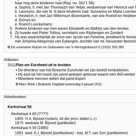
haar nog deze kinderen had (Reg. no. 362 f. 58):
a. Sophia, h. met Jan Thomaszn van Velpe, weduwnaar van Henrica van 
b. Laureyns, die van N. N deze kinderen had: Sussanna en Maria Loeck
c. Heylwich, h. met Jan Willemszn Bloemaerts, van wie Roelof en Heijlken
d. Dionys en
e. Roelof Loeckemans.
5.
Andere kinderen van hen waren Elisabeth en Mathijs van den Ancker.
6.
Zij huwde met Pieter Tollius, secretaris van Rijsbergen en Zundert.
7.
Hij was waarschijnlijk de zoon van Jacob van Fenema, predikant te Kessel
met Johanna Allegonda van Eybergen, dochter van mr. Alexander Berend
De voorname Huizen en Gebouwen van 's-Hertogenbosch II (1910) 355-360
Artikelen
2011
Plan om Eurohotel uit te breiden
• De directeur van het Bossche Eurohotel wil zijn bedrijf verdubbelen.
• Hij aast op het naast zijn pand gelegen gebouw waarin een ING-winkel 
• Meerdere mensen willen dat pand kopen
Marc Brink | Brabants Dagblad woensdag 5 januari 2011
Adresboeken
Kerkstraat 56
Kerkstraat A 60 (????)
1865
H.A. Bijvoet (notaris, lid der prov. staten L r.)
1875
weduwe M. Bijvoet (partikulier)
Kerkstraat A 56 (1880)
1881
wed. A.J. Bijvoet (partikuliere) - mej. M.T. van Son (partikuliere)