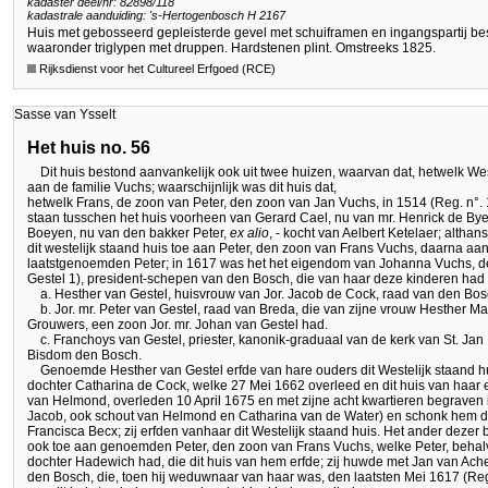
kadaster deel/nr: 82898/118
kadastrale aanduiding: 's-Hertogenbosch H 2167
Huis met gebosseerd gepleisterde gevel met schuiframen en ingangspartij best
waaronder triglypen met druppen. Hardstenen plint. Omstreeks 1825.
Rijksdienst voor het Cultureel Erfgoed (RCE)
Sasse van Ysselt
Het huis no. 56
Dit huis bestond aanvankelijk ook uit twee huizen, waarvan dat, hetwelk We
aan de familie Vuchs; waarschijnlijk was dit huis dat,
hetwelk Frans, de zoon van Peter, den zoon van Jan Vuchs, in 1514 (Reg. n°. 
staan tusschen het huis voorheen van Gerard Cael, nu van mr. Henrick de By
Boeyen, nu van den bakker Peter,
ex alio
, - kocht van Aelbert Ketelaer; altha
dit westelijk staand huis toe aan Peter, den zoon van Frans Vuchs, daarna aa
laatstgenoemden Peter; in 1617 was het het eigendom van Johanna Vuchs, de
Gestel 1), president-schepen van den Bosch, die van haar deze kinderen had 
a. Hesther van Gestel, huisvrouw van Jor. Jacob de Cock, raad van den Bos
b. Jor. mr. Peter van Gestel, raad van Breda, die van zijne vrouw Hesther 
Grouwers, een zoon Jor. mr. Johan van Gestel had.
c. Franchoys van Gestel, priester, kanonik-graduaal van de kerk van St. Jan
Bisdom den Bosch.
Genoemde Hesther van Gestel erfde van hare ouders dit Westelijk staand 
dochter Catharina de Cock, welke 27 Mei 1662 overleed en dit huis van haar 
van Helmond, overleden 10 April 1675 en met zijne acht kwartieren begraven i
Jacob, ook schout van Helmond en Catharina van de Water) en schonk hem 
Francisca Becx; zij erfden vanhaar dit Westelijk staand huis. Het ander dezer 
ook toe aan genoemden Peter, den zoon van Frans Vuchs, welke Peter, behal
dochter Hadewich had, die dit huis van hem erfde; zij huwde met Jan van Ach
den Bosch, die, toen hij weduwnaar van haar was, den laatsten Mei 1617 (Reg.