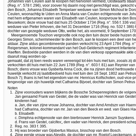
Johannes van Ceulen aan te koopen het hiervoren vermeld, Oostwaarts staan
(Reg. n°. 578 f. 296), voor zoover hij daarin nog niet gerechtigd was, gekoch
den Bosch, Johanna Elisabeth Tempelaer weduwe van Simon Michout te Dord
Ceulen, woonachtig te Uden en Anna Maria van Ceulen echtgenoote van Joha
met hem erfgenamen waren van Elisabeth van Ceulen, koopvrouw te den Bo
Beusekom; deze vrouw had dat huis 25 October 1734 (Reg. n°. 556 f. 336 vso
weduwe van Pieter Irrhoven, die het 31 December 1716 (Reg. no. 532 f. 386) 
dochter van gezegde weduwe Otto, welke het, als voormeld, 9 September 170
Meergenoemde Touchon vergrootte ook nog den tuin dezer beide huizen do
Georges Simon, schermmeester te den Bosch, aan te koopen een deel van het
aldaar. Zijne aldus gecombineerde panden verkocht hij 23 April 1784 (Reg. n°.
Reigersman, kolonel-kommandant van het Oud-Geldersch regiment Infanterie 
Haeften. Bedoelde panden werden in de van dien verkoop opgemaakte akte om
daaruit mag worden op-
gemaakt, dat zij toen reeds waren vereenigd tot éèn huis met tuin, zooals zij
verkochten dit huis met tuin 22 Juni 1789 (Reg. n°. 603 f. 81) aan Reynier v
Bosch; diens vrouw was Gysberta Anna Cock, die na zijnen dood hertrouwde me
huwelijk verkocht zij laatstbedoeld huis met tuin den 18 Sept. 1802 aan Petr
Bosch 7); thans is het het eigendom van mr. Henricus Kolfschoten, oud-vice-pr
tengevolge van zijn huwelijk met Catharina Bijvoet, dochter van Simon Petrus
Noten
1.
Zijne voorouders waren blijkens de Bossche Schepenregisters de volgen
Jan genaamd Frank van Gestel, die de vader was van Henrick van Gestel,
kinderen had:
a. Jan, die van zijne vrouw Johanna, dochter van Arnd Arndszn van Haenv
had Catharina, dochter van mr. Jan van den Beeck en wed. van Glaes H
b. Elisabeth
c. Dimphna echtgenoote van den bierbrouwer Henrick Janszn Suyskens.
d. Frans van Gestel, calcifex;, den vader van Henrick, den president-sche
2.
Reg. no. 383 f. 395.
3.
Hij was broeder van Gijsbertus Masius, bisschop van den Bosch.
4.
Zijne eerste vrouw was Aleydis, de dochter van mr. Roelof Loeckemans. 