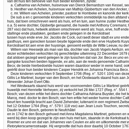
van dit huis ten behoeve van hun beider kinderen, zijnde:
a. Catharina van Achelen, huisvrouw van Dierck Bernardszn van Kessel, sec
b. Hesther van Achelen, huisvrouw van Mathijs Gijsbertszn van den Ancker, s
c. mr. Willem van Achelen, priester, pastoor te Hombeke en kanonik der kerk
De sub a en c genoemde kinderen verkochten onmiddelijk na dien afstand v
huis, dat toen omschreven werd als huis, erf en tuin, aan hunne zuster Hes
o.a. 5) eene dochter, Gijsbertje genaamd, die huwde met Anthony Coremans; hi
287 vso) dat huis, hetwelk alstoen omschreven werd als: huys, erve, hoff end
stallinge ende plaatsken, gestaen ende gelegen in de Kerckstraet
tussen huys ende erve Jor. Jacobs de Cock, out raedt deser stadt
ex uno
ende 
gasthuys, een ganxcken tussen beyde liggende ende den erve Huyberts Kuy
Kerckstraet tot aen erve der huysinge, genoemt eertijts de Witte Leeuw, nu de
Willem van Heeswijk als man van Ida, dochter van Jacob Vogels Aertszn. e
dezer echtelieden verkochten bij gerechtelijke uitwinning 22 December 1679 (Re
dat alstoen gezegd werd gelegen te zijn tusschen dat van Jor. Becx
ex uno
en 
gangske tusschen beiden liggende,
ex alio
, aan de reeds genoemde Cathari
Becx; de beide hierbedoelde huizen waren daardoor weder in eene hand; ook 
geërfd door hun beider kinderen Casper Hendrik en Johanna Francisca Becx.
Deze kinderen verkochten 9 September 1706 (Reg. n°. 520 f. 104) van deze
Gillis Le Martinel, burger van den Bosch, en het Oostwaarts staand huis a
ritmeester Johan Evert Otto.
Het Westwaarts staand huis werd van voornoemden Gillis Le Martinel geërfd 
huwelijk met Henriette Verheyen; zij verkocht het 28 Mei 1727 (Reg. n°. 554 f.
Bosch; van dezen erfde het diens dochter Catharina Adriana Buyster, die het 
Marcq, med. doctor te den Bosch; van hen erfde het weder hunne dochter Cath
beurt ten huwelijk bracht aan David Zehender, luitenant in een regiment Zwits
het 12 October 1764 (Reg. n°. 579 f. 118 vso) aan Jean Louis Touchon, secre
Dautin te den Bosch, geboren te Neufchâtel
en in 1742 te den Bosch gehuwd met Anna Magdalena Martinet, geboren en w
werd bij dien koop gezegd te zijn een huis met tuin, staande in de Kerkstraat 
Roemer
ex uno
en dat van Johannes van Ceulen
ex alio
en uitkomende
met e
Retorykerscamersstraatje
. Hij vergrootte dat huis door daarbij 10 October 1