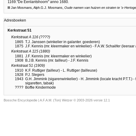
1169.
"De Eenlantshoorn" anno 1680.
Jan Mosmans, Alph.G.J. Mosmans,
Oude namen van huizen en straten te
's-Hertog
Adresboeken
Kerkstraat 51
Kerkstraat A 116 (????)
1865
T.J. Janssen (winkelier in galanter. goederen)
1875
J.F. Kennis (mr. kleermaker en winkelier) - F.A.W. Schaëfer (leeraar 
Kerkstraat A 115 (1880)
1881
J.F. Kennis (mr. kleermaker en winkelier)
1908
B.J.B. Kennis (mr. tailleur) - J.F. Kennis
Kerkstraat 51 (1909)
1910
K.F. Ruttiger (tailleur) - L. Ruttiger (tailleuse)
1928
P.J. Slegers
1943
G.H. Jimmink (sigarenwinkelier) - H. Jimmink (locale kracht P.T.T.) 
sigaretten, tabak)
????
Boffie Kindermode
Bossche Encyclopedie |
A.F.A.M. (Ton) Wetzer © 2003-2026 versie 12.1