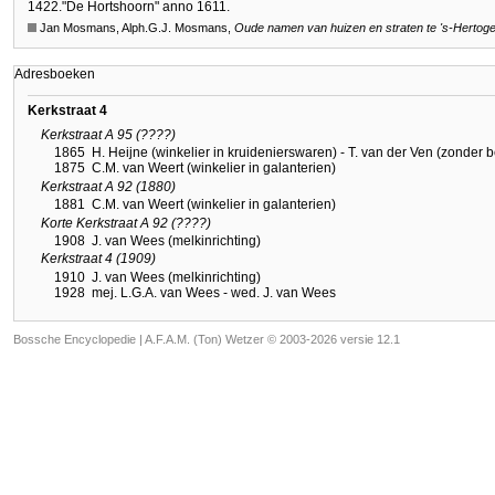
1422.
"De Hortshoorn" anno 1611.
Jan Mosmans, Alph.G.J. Mosmans,
Oude namen van huizen en straten te
's-Hertog
Adresboeken
Kerkstraat 4
Kerkstraat A 95 (????)
1865
H. Heijne (winkelier in kruidenierswaren) - T. van der Ven (zonder 
1875
C.M. van Weert (winkelier in galanterien)
Kerkstraat A 92 (1880)
1881
C.M. van Weert (winkelier in galanterien)
Korte Kerkstraat A 92 (????)
1908
J. van Wees (melkinrichting)
Kerkstraat 4 (1909)
1910
J. van Wees (melkinrichting)
1928
mej. L.G.A. van Wees - wed. J. van Wees
Bossche Encyclopedie |
A.F.A.M. (Ton) Wetzer © 2003-2026 versie 12.1