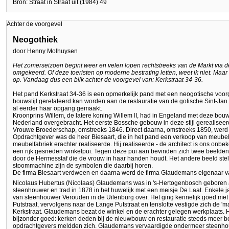
Bron: Straat in Straat uit (1984) 49
Achter de voorgevel
Neogothiek
door Henny Molhuysen
Het zomerseizoen begint weer en velen lopen rechtstreeks van de Markt via de
omgekeerd. Of deze toeristen op moderne bestrating letten, weet ik niet. Maa
op. Vandaag dus een blik achter de voorgevel van: Kerkstraat 34-36.
Het pand Kerkstraat 34-36 is een opmerkelijk pand met een neogotische voorgev
bouwstijl gerelateerd kan worden aan de restauratie van de gotische Sint-Jan.
al eerder haar opgang gemaakt.
Kroonprins Willem, de latere koning Willem II, had in Engeland met deze bouw
Nederland overgebracht. Het eerste Bossche gebouw in deze stijl gerealiseerd
Vrouwe Broederschap, omstreeks 1846. Direct daarna, omstreeks 1850, werd
Opdrachtgever was de heer Biesaart, die in het pand een verkoop van meub
meubelfabriek erachter realiseerde. Hij realiseerde - de architect is ons onb
een rijk gesneden winkelpui. Tegen deze pui aan bevinden zich twee beelden. 
door de Hermesstaf die de vrouw in haar handen houdt. Het andere beeld stelt
stoommachine zijn de symbolen die daarbij horen.
De firma Biesaart verdween en daarna werd de firma Glaudemans eigenaar v
Nicolaus Hubertus (Nicolaas) Glaudemans was in 's-Hertogenbosch geboren a
steenhouwer en trad in 1878 in het huwelijk met een meisje De Laat. Enkele jar
van steenhouwer Verouden in de Uilenburg over. Het ging kennelijk goed met 
Putstraat, vervolgens naar de Lange Putstraat en tenslotte vestigde zich de 'm
Kerkstraat. Glaudemans bezat de winkel en de erachter gelegen werkplaats. He
bijzonder goed: kerken deden bij de nieuwbouw en restauratie steeds meer 
opdrachtgevers meldden zich. Glaudemans vervaardigde ondermeer steenhou