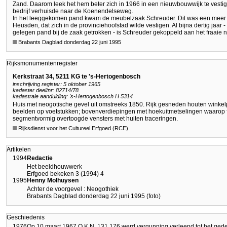
Zand. Daarom leek het hem beter zich in 1966 in een nieuwbouwwijk te vestig
bedrijf verhuisde naar de Koenendelseweg.
In het leeggekomen pand kwam de meubelzaak Schreuder. Dit was een meer da
Heusden, dat zich in de provinciehoofstad wilde vestigen. Al bijna dertig jaar 
gelegen pand bij de zaak getrokken - is Schreuder gekoppeld aan het fraaie n
Brabants Dagblad donderdag 22 juni 1995
Rijksmonumentenregister
Kerkstraat 34, 5211 KG te 's-Hertogenbosch
inschrijving register: 5 oktober 1965
kadaster deel/nr: 82714/78
kadastrale aanduiding: 's-Hertogenbosch H 5314
Huis met neogotische gevel uit omstreeks 1850. Rijk gesneden houten winkelp
beelden op voetstukken; bovenverdiepingen met hoekuitmetselingen waarop fro
segmentvormig overtoogde vensters met huiten traceringen.
Rijksdienst voor het Cultureel Erfgoed (RCE)
Artikelen
1994
Redactie
Het beeldhouwwerk
Erfgoed bekeken 3 (1994) 4
1995
Henny Molhuysen
Achter de voorgevel : Neogothiek
Brabants Dagblad donderdag 22 juni 1995 (foto)
Geschiedenis
1976
Op 10 maart 1967 O.K.N. 131.176 werd vergunning verleend tot het ged