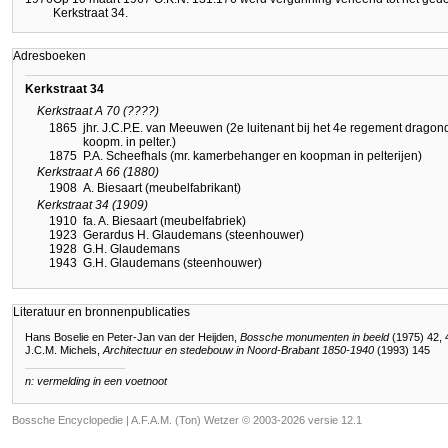
Kerkstraat 34.
Adresboeken
Kerkstraat 34
Kerkstraat A 70 (????)
1865
jhr. J.C.P.E. van Meeuwen (2e luitenant bij het 4e regement dragon
koopm. in pelter.)
1875
P.A. Scheefhals (mr. kamerbehanger en koopman in pelterijen)
Kerkstraat A 66 (1880)
1908
A. Biesaart (meubelfabrikant)
Kerkstraat 34 (1909)
1910
fa. A. Biesaart (meubelfabriek)
1923
Gerardus H. Glaudemans (steenhouwer)
1928
G.H. Glaudemans
1943
G.H. Glaudemans (steenhouwer)
Literatuur en bronnenpublicaties
Hans Boselie en Peter-Jan van der Heijden,
Bossche monumenten in beeld
(1975) 42, 
J.C.M. Michels,
Architectuur en stedebouw in Noord-Brabant 1850-1940
(1993) 145
n: vermelding in een voetnoot
Bossche Encyclopedie |
A.F.A.M. (Ton) Wetzer © 2003-2026 versie 12.1