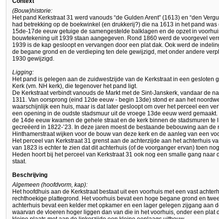
Context
(Bouw)historie:
Het pand Kerkstraat 31 werd vanouds “de Gulden Arent” (1613) en “den Vergu
had betrekking op de boekwinkel (en drukkerij?) die na 1613 in het pand was g
15de-17de eeuw getuige de samengestelde balklagen en de opzet in voorhuis 
bouwtekening uit 1939 staan aangegeven. Rond 1860 werd de voorgevel vernie
1939 is de kap gesloopt en vervangen door een plat dak. Ook werd de indeling 
de begane grond en de verdieping ten dele gewijzigd, met onder andere verpl
1930 gewijzigd.
Ligging:
Het pand is gelegen aan de zuidwestzijde van de Kerkstraat in een gesloten 
Kerk (vm. NH kerk), die tegenover het pand ligt.
De Kerkstraat verbindt vanouds de Markt met de Sint-Janskerk, vandaar de naa
1311. Van oorsprong (eind 12de eeuw - begin 13de) stond er aan het noordweste
waarschijnlijk een huis, maar is dat later gesloopt om over het perceel een ve
een opening in de oudste stadsmuur uit de vroege 13de eeuw werd gemaakt. Bij
de 14de eeuw kwamen de gehele straat en de kerk binnen de stadsmuren te li
gecreëerd in 1822-’23. In deze jaren moest de bestaande bebouwing aan de n
Hinthamerstraat wijken voor de bouw van deze kerk en de aanleg van een voo
Het perceel van Kerkstraat 31 grenst aan de achterzijde aan het achterhuis van 
van 1823 is echter te zien dat dit achterhuis (of de voorganger ervan) toen nog
Heden hoort bij het perceel van Kerkstraat 31 ook nog een smalle gang naar de
staat.
Beschrijving
Algemeen (hoofdvorm, kap):
Het hoofdhuis aan de Kerkstraat bestaat uit een voorhuis met een vast achter
rechthoekige plattegrond. Het voorhuis bevat een hoge begane grond en twee
achterhuis bevat een kelder met opkamer en een lager gelegen zijgang aan de
waarvan de vloeren hoger liggen dan van die in het voorhuis, onder een plat d