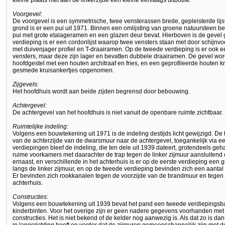
kleine plaats met aan de linkerzijde een kleine eenlaags uitbouw.
Voorgevel:
De voorgevel is een symmetrische, twee vensterassen brede, gepleisterde li
grond is er een pui uit 1971. Binnen een omlijsting van groene natuursteen b
pui met grote etalageramen en een glazen deur bevat. Hierboven is de gevel 
verdieping is er een cordonlijst waarop twee vensters staan met door schijn
met duivenjager profiel en T-draairamen. Op de tweede verdieping is er ook een
vensters, maar deze zijn lager en bevatten dubbele draairamen. De gevel word
hoofdgestel met een houten architraaf en fries, en een geprofileerde houten kroon
gesmede kruisankertjes opgenomen.
Zijgevels:
Het hoofdhuis wordt aan beide zijden begrensd door bebouwing.
Achtergevel:
De achtergevel van het hoofdhuis is niet vanuit de openbare ruimte zichtbaar.
Ruimtelijke indeling:
Volgens een bouwtekening uit 1971 is de indeling destijds licht gewijzigd. De t
van de achterzijde van de dwarsmuur naar de achtergevel, toegankelijk via een
verdiepingen bleef de indeling, die ten dele uit 1939 dateert, grotendeels ge
ruime voorkamers met daarachter de trap tegen de linker zijmuur aansluitend
ernaast, en verschillende in het achterhuis is er op de eerste verdieping een
langs de linker zijmuur, en op de tweede verdieping bevinden zich een aantal
Er bevinden zich rookkanalen tegen de voorzijde van de brandmuur en tegen de
achterhuis.
Constructies:
Volgens een bouwtekening uit 1939 bevat het pand een tweede verdiepingsbal
kinderbinten. Voor het overige zijn er geen nadere gegevens voorhanden met
constructies. Het is niet bekend of de kelder nog aanwezig is. Als dat zo is d