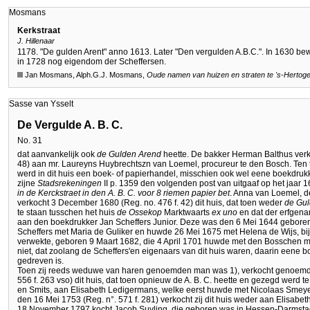
Mosmans
Kerkstraat
J. Hillenaar
1178. "De gulden Arent" anno 1613. Later "Den vergulden A.B.C.". In 1630 b
in 1728 nog eigendom der Scheffersen.
Jan Mosmans, Alph.G.J. Mosmans,
Oude namen van huizen en straten te
's-Hertog
Sasse van Ysselt
De Vergulde A. B. C.
No. 31
dat aanvankelijk ook
de Gulden Arend
heette. De bakker Herman Balthus verk
48) aan mr. Laureyns Huybrechtszn van Loemel, procureur te den Bosch. Ten tijd
werd in dit huis een boek- of papierhandel, misschien ook wel eene boekdrukk
zijne
Stadsrekeningen
II p. 1359 den volgenden post van uitgaaf op het jaar 
in de Kerckstraet in den A. B. C. voor 8 riemen papier bet
. Anna van Loemel, 
verkocht 3 December 1680 (Reg. no. 476 f. 42) dit huis, dat toen weder
de Gu
te staan tusschen het huis
de Ossekop
Marktwaarts
ex uno
en dat der erfgen
aan den boekdrukker Jan Scheffers Junior. Deze was den 6 Mei 1644 geboren 
Scheffers met Maria de Guliker en huwde 26 Mei 1675 met Helena de Wijs, bij 
verwekte, geboren 9 Maart 1682, die 4 April 1701 huwde met den Bosschen med
niet, dat zoolang de Scheffers'en eigenaars van dit huis waren, daarin eene 
gedreven is.
Toen zij reeds weduwe van haren genoemden man was 1), verkocht genoemde 
556 f. 263 vso) dit huis, dat toen opnieuw de A. B. C. heette en gezegd werd 
en Smits, aan Elisabeth Ledigermans, welke eerst huwde met Nicolaas Sme
den 16 Mei 1753 (Reg. n°. 571 f. 281) verkocht zij dit huis weder aan Elisab
18 November 1797 kocht Jacob Suyling, die geboren was in Hessen-Darmstadt,