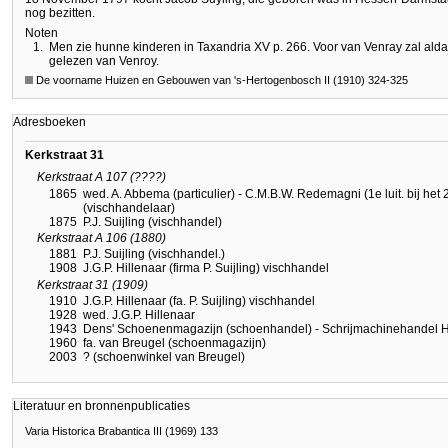
nog bezitten.
Noten
1.
Men zie hunne kinderen in Taxandria XV p. 266. Voor van Venray zal ald
gelezen van Venroy.
De voorname Huizen en Gebouwen van 's-Hertogenbosch II (1910) 324-325
Adresboeken
Kerkstraat 31
Kerkstraat A 107 (????)
1865
wed. A. Abbema (particulier) - C.M.B.W. Redemagni (1e luit. bij het 2e
(vischhandelaar)
1875
P.J. Suijling (vischhandel)
Kerkstraat A 106 (1880)
1881
P.J. Suijling (vischhandel.)
1908
J.G.P. Hillenaar (firma P. Suijling) vischhandel
Kerkstraat 31 (1909)
1910
J.G.P. Hillenaar (fa. P. Suijling) vischhandel
1928
wed. J.G.P. Hillenaar
1943
Dens' Schoenenmagazijn (schoenhandel) - Schrijmachinehandel H.E.
1960
fa. van Breugel (schoenmagazijn)
2003
? (schoenwinkel van Breugel)
Literatuur en bronnenpublicaties
Varia Historica Brabantica III (1969) 133