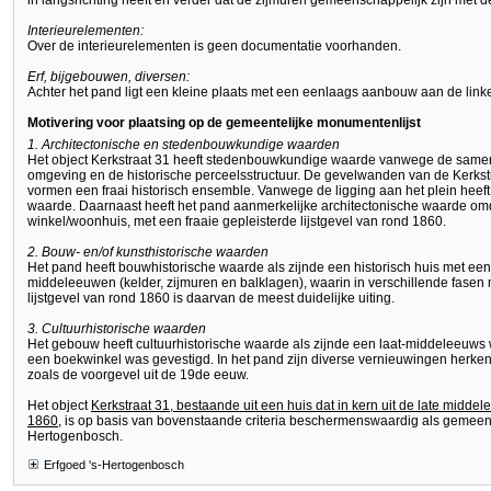
in langsrichting heeft en verder dat de zijmuren gemeenschappelijk zijn met 
Interieurelementen:
Over de interieurelementen is geen documentatie voorhanden.
Erf, bijgebouwen, diversen:
Achter het pand ligt een kleine plaats met een eenlaags aanbouw aan de linke
Motivering voor plaatsing op de gemeentelijke monumentenlijst
1. Architectonische en stedenbouwkundige waarden
Het object Kerkstraat 31 heeft stedenbouwkundige waarde vanwege de same
omgeving en de historische perceelsstructuur. De gevelwanden van de Kerkstr
vormen een fraai historisch ensemble. Vanwege de ligging aan het plein hee
waarde. Daarnaast heeft het pand aanmerkelijke architectonische waarde omdat
winkel/woonhuis, met een fraaie gepleisterde lijstgevel van rond 1860.
2. Bouw- en/of kunsthistorische waarden
Het pand heeft bouwhistorische waarde als zijnde een historisch huis met een
middeleeuwen (kelder, zijmuren en balklagen), waarin in verschillende fasen
lijstgevel van rond 1860 is daarvan de meest duidelijke uiting.
3. Cultuurhistorische waarden
Het gebouw heeft cultuurhistorische waarde als zijnde een laat-middeleeuw
een boekwinkel was gevestigd. In het pand zijn diverse vernieuwingen herkenb
zoals de voorgevel uit de 19de eeuw.
Het object
Kerkstraat 31, bestaande uit een huis dat in kern uit de late midde
1860
, is op basis van bovenstaande criteria beschermenswaardig als gemeen
Hertogenbosch.
Erfgoed 's-Hertogenbosch