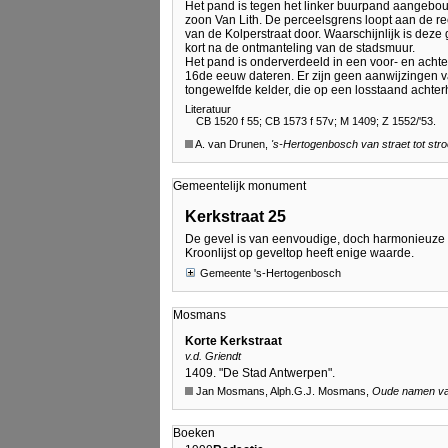
Het pand is tegen het linker buurpand aangebou
zoon Van Lith. De perceelsgrens loopt aan de re
van de Kolperstraat door. Waarschijnlijk is deze
kort na de ontmanteling van de stadsmuur.
Het pand is onderverdeeld in een voor- en acht
16de eeuw dateren. Er zijn geen aanwijzingen va
tongewelfde kelder, die op een losstaand achterh
Literatuur
CB 1520 f 55; CB 1573 f 57v; M 1409; Z 1552/'53.
A. van Drunen,
's-Hertogenbosch
van straet tot str
Gemeentelijk monument
Kerkstraat 25
De gevel is van eenvoudige, doch harmonieuze a
Kroonlijst op geveltop heeft enige waarde.
Gemeente 's-Hertogenbosch
Mosmans
Korte Kerkstraat
v.d. Griendt
1409. "De Stad Antwerpen".
Jan Mosmans, Alph.G.J. Mosmans,
Oude namen van
Boeken