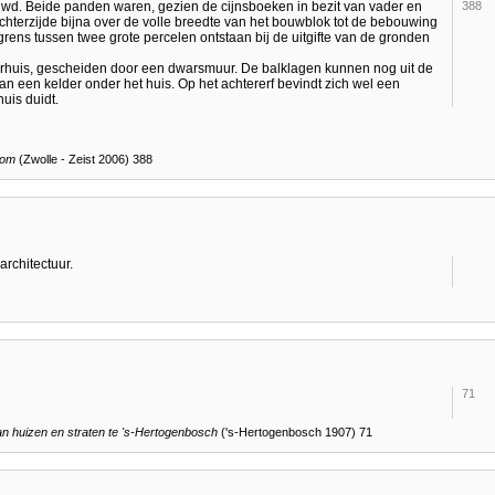
wd. Beide panden waren, gezien de cijnsboeken in bezit van vader en
388
chterzijde bijna over de volle breedte van het bouwblok tot de bebouwing
 grens tussen twee grote percelen ontstaan bij de uitgifte van de gronden
erhuis, gescheiden door een dwarsmuur. De balklagen kunnen nog uit de
n een kelder onder het huis. Op het achtererf bevindt zich wel een
uis duidt.
oom
(Zwolle - Zeist 2006) 388
rchitectuur.
71
 huizen en straten te
's-Hertogenbosch
('s-Hertogenbosch 1907) 71