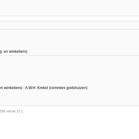
. en winkeliers)
en winkeliers) - A.W.H. Krekel (commies godshuizen)
026 versie 12.1