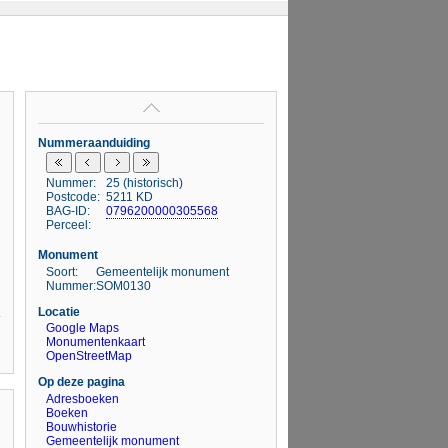
Nummeraanduiding
Nummer:
25 (historisch)
Postcode:
5211 KD
BAG-ID:
0796200000305568
Perceel:
Monument
Soort:
Gemeentelijk monument
Nummer:
SOM0130
Locatie
Google Maps
Monumentenkaart
OpenStreetMap
Op deze pagina
Adresboeken
Boeken
Bouwhistorie
Gemeentelijk monument