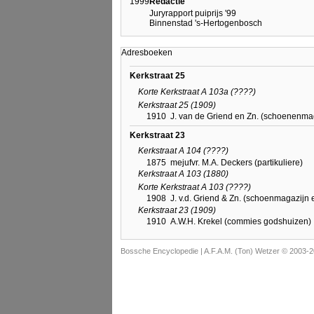
1999
Redactie
Juryrapport puiprijs '99
Binnenstad 's-Hertogenbosch
Adresboeken
Kerkstraat 25
Korte Kerkstraat A 103a (????)
Kerkstraat 25 (1909)
1910
J. van de Griend en Zn. (schoenenmag
Kerkstraat 23
Kerkstraat A 104 (????)
1875
mejufvr. M.A. Deckers (partikuliere)
Kerkstraat A 103 (1880)
Korte Kerkstraat A 103 (????)
1908
J. v.d. Griend & Zn. (schoenmagazijn 
Kerkstraat 23 (1909)
1910
A.W.H. Krekel (commies godshuizen)
Bossche Encyclopedie |
A.F.A.M. (Ton) Wetzer © 2003-2