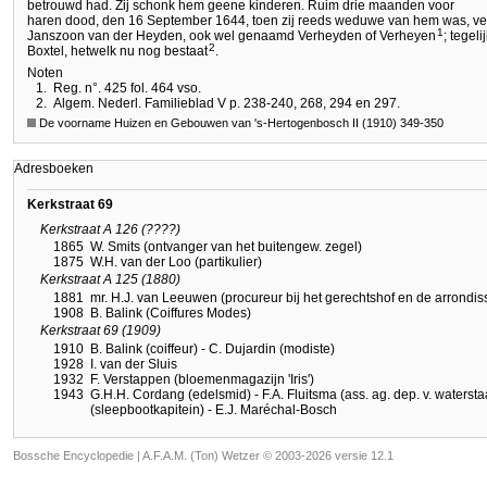
betrouwd had. Zij schonk hem geene kinderen. Ruim drie maanden voor
haren dood, den 16 September 1644, toen zij reeds weduwe van hem was, verm
1
Janszoon van der Heyden, ook wel genaamd Verheyden of Verheyen
; tegeli
2
Boxtel, hetwelk nu nog bestaat
.
Noten
1.
Reg. n°. 425 fol. 464 vso.
2.
Algem. Nederl. Familieblad V p. 238-240, 268, 294 en 297.
De voorname Huizen en Gebouwen van 's-Hertogenbosch II (1910) 349-350
Adresboeken
Kerkstraat 69
Kerkstraat A 126 (????)
1865
W. Smits (ontvanger van het buitengew. zegel)
1875
W.H. van der Loo (partikulier)
Kerkstraat A 125 (1880)
1881
mr. H.J. van Leeuwen (procureur bij het gerechtshof en de arrondi
1908
B. Balink (Coiffures Modes)
Kerkstraat 69 (1909)
1910
B. Balink (coiffeur) - C. Dujardin (modiste)
1928
I. van der Sluis
1932
F. Verstappen (bloemenmagazijn 'Iris')
1943
G.H.H. Cordang (edelsmid) - F.A. Fluitsma (ass. ag. dep. v. watersta
(sleepbootkapitein) - E.J. Maréchal-Bosch
Bossche Encyclopedie |
A.F.A.M. (Ton) Wetzer © 2003-2026 versie 12.1