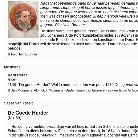
Nadat het betreffende pand nr 69 naar beneden gehaald wa
slingerende sloperskogel) heb ik tussen de puinhopen gezo
gevonden. De andere waren door de beeltenis heen kapot g
toen was dat een groot bedrag; ik heb hiervoor vele uren
een van de slopers deze waardeloze steen achterop de fie
gegaan. Piet Hein Brunner
De steen werd later gerestaureerd. Het is onduidelijk wie 
zou Johannes J. de Kort (kunst-kerkschilder 1879-1947) ge
bekende Bossche kerkschilder en kunsthandelaar Dorus 
mogelijk dat Dorus zelf de schilderingen heeft aangebracht. Dorus bewoonde d
periode.
Piet Hein Brunner
Mosmans
Kerkstraat
Balink
1158. "De goede Herder". Wel te onderscheiden van perc. 1170 Den
getrouw
Jan Mosmans, Alph.G.J. Mosmans,
Oude namen van huizen en straten te
's-Hertog
Sasse van Ysselt
De Goede Herder
(No. 69)
Het eenig vermeldenswaardige van dit huis is, dat Jan Scheffers, de jong
Schoeffer en diens huisvrouw Elisabeth van den Hoeck, in 1614 na doode zij
in dit huis vestigde, hetwelk hij met zijne vrouw Magdalena, dochter van Lam