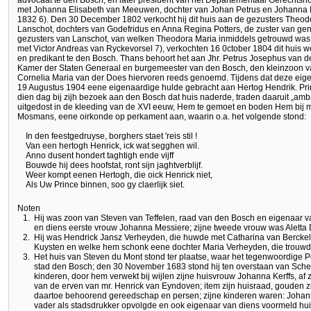
met Johanna Elisabeth van Meeuwen, dochter van Johan Petrus en Johanna Ma
1832 6). Den 30 December 1802 verkocht hij dit huis aan de gezusters Theod
Lanschot, dochters van Godefridus en Anna Regina Potters, de zuster van g
gezusters van Lanschot, van welken Theodora Maria inmiddels getrouwd was
met Victor Andreas van Ryckevorsel 7), verkochten 16 0ctober 1804 dit huis 
en predikant te den Bosch. Thans behoort het aan Jhr. Petrus Josephus van de
Kamer der Staten Generaal en burgemeester van den Bosch, den kleinzoon va
Cornelia Maria van der Does hiervoren reeds genoemd. Tijdens dat deze eige
19 Augustus 1904 eene eigenaardige hulde gebracht aan Hertog Hendrik. Pri
dien dag bij zijh bezoek aan den Bosch dat huis naderde, traden daaruit „am
uitgedost in de kleeding van de XVI eeuw, Hem te gemoet en boden Hem bij 
Mosmans, eene oirkonde op perkament aan, waarin o.a. het volgende stond:
In den feestgedruyse, borghers staet 'reis stil !
Van een hertogh Henrick, ick wat segghen wil.
Anno dusent hondert taghtigh ende vijff
Bouwde hij dees hoofstat, ront sijn jaghtverblijf.
Weer kompt eenen Hertogh, die oick Henrick niet,
Als Uw Prince binnen, soo gy claerlijk siet.
Noten
1.
Hij was zoon van Steven van Teffelen, raad van den Bosch en eigenaar v
en diens eerste vrouw Johanna Messiere; zijne tweede vrouw was Aletta
2.
Hij was Hendrick Jansz Verheyden, die huwde met Catharina van Bercke
Kuysten en welke hem schonk eene dochter Maria Verheyden, die trouwde
3.
Het huis van Steven du Mont stond ter plaatse, waar het tegenwoordige Po
stad den Bosch; den 30 November 1683 stond hij ten overstaan van Sch
kinderen, door hem verwekt bij wijlen zijne huisvrouw Johanna Kerffs, af z
van de erven van mr. Henrick van Eyndoven; item zijn huisraad, gouden zi
daartoe behoorend gereedschap en persen; zijne kinderen waren: Johann
vader als stadsdrukker opvolgde en ook eigenaar van diens voormeld hu