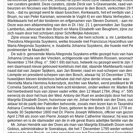
van curators gesteld. Deze curators, zijnde Dirck van 's-Gravesande, raad v
beurzen en Nicolaes van Blotenburg, procureur te den Bosch, verkochten 29 N
huis, - dat nu gezegd werd te staan tusschen,
Kerkwaarts
, het erf eertijds van
Bruyn, nu van Peter Karsman, wonende te Vught 4) en van Maria Verheyden, 
Marktwaarts
het erf der kinderen en erfgenamen van Steven Dumont, - aan mr
Deze was een afstammeling van den in Dl. I blz. 21 1 genoemden Jan Suysken
Lambertus, advocaat te den Bosch en Maria Elisabeth van Beughem; zijne zu
zich naam door het schrijven zijner Schriftelijke Adviezen.
Zijne vrouw was Theodora Maria de Hee, die hem schonk: a. mr. Lambertus
Theodora Allegonda Suyskens, welke trouwde met Franciscus Hyacinthus van 
Maria Allegonda Suyskens; e. Issabella Johanna Suyskens, die huwde met Petr
postmeester te Maastricht.
De sub b. genoemde Maria Allegonda Suyskens erfde gezegd huis van hare 
Johanna Ursula van der Vrecken, echtgenoote van Wilhelm Roosen, woonachti
November 1764 (Reg. n°. 590 f. 69) dat huis, hetwelk nu gezegd werd te zijn: h
een daarnaast nieuw gebouwd koetshuis met stal, staande Marktwaarts naast 
naast dat van Jasper Spijkers, aan Jan Bowier, raad en oud-schepen van de
Liempde en president-schepen van den Bosch, alwaar hij 10 December 1781 ov
huwelijken bleven kinderloos behalve dat met zijne derde vrouw, welke was
Henrietta Maria Hermina Ackersdyck, dochter van Marten, eerst predikant te 
Cornelia Santvoort; zij schonk hem acht kinderen, onder welken mr. Marten 
het hierbedoeld huis van zijnen vader erfde; den 12 Maart 1784, (Reg. n°. 59
eenerzij ds door het huis der Wed. Antony del Ruel en anderzijds door het huis
Margrita Elisabeth Doom, huisvrouw van mr. Johan Hendrik van der Does, ou
aldaar tot de partij der Patriotten behoorde, zooals men lezen kan in Taxandria
Adriana Cornelia Maria van der Does, geboren te den Bosch 10 Juni 1778 en o
huwde 30 September 1800 met Dr. Pierre Joseph Willebois, officier van gezo
April 1768 als zoon van Pierre Joseph en Marie Catherine Vasseur; hij was me
gekomen en is de stamvader van de in elk geval thans adellijke familie van de
Mr. Johan Hendrik van der Does als man van Margrita Elisabeth Doom verk
Gobius, administrateur te Soerabaya, die het 7 December 1795 weder verkoch
advocaat te den Bosch, en later president van het Departementaal Gerechtsh