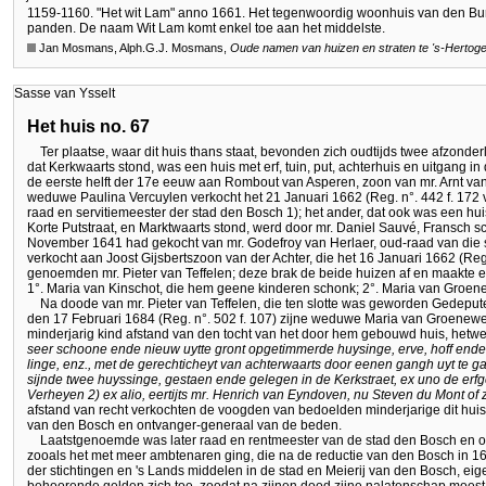
1159-1160. "Het wit Lam" anno 1661. Het tegenwoordig woonhuis van den Burg
panden. De naam Wit Lam komt enkel toe aan het middelste.
Jan Mosmans, Alph.G.J. Mosmans,
Oude namen van huizen en straten te
's-Hertog
Sasse van Ysselt
Het huis no. 67
Ter plaatse, waar dit huis thans staat, bevonden zich oudtijds twee afzonde
dat Kerkwaarts stond, was een huis met erf, tuin, put, achterhuis en uitgang i
de eerste helft der 17e eeuw aan Rombout van Asperen, zoon van mr. Arnt v
weduwe Paulina Vercuylen verkocht het 21 Januari 1662 (Reg. n°. 442 f. 172 vs
raad en servitiemeester der stad den Bosch 1); het ander, dat ook was een huis
Korte Putstraat, en Marktwaarts stond, werd door mr. Daniel Sauvé, Fransch s
November 1641 had gekocht van mr. Godefroy van Herlaer, oud-raad van die st
verkocht aan Joost Gijsbertszoon van der Achter, die het 16 Januari 1662 (Reg
genoemden mr. Pieter van Teffelen; deze brak de beide huizen af en maakte er
1°. Maria van Kinschot, die hem geene kinderen schonk; 2°. Maria van Groe
Na doode van mr. Pieter van Teffelen, die ten slotte was geworden Gedepu
den 17 Februari 1684 (Reg. n°. 502 f. 107) zijne weduwe Maria van Groenew
minderjarig kind afstand van den tocht van het door hem gebouwd huis, hetwe
seer schoone ende nieuw uytte gront opgetimmerde huysinge, erve, hoff ende 
linge, enz., met de gerechticheyt van achterwaarts door eenen gangh uyt te ga
sijnde twee huyssinge, gestaen ende gelegen in de Kerkstraet, ex uno de e
Verheyen 2) ex alio, eertijts mr. Henrich van Eyndoven, nu Steven du Mont of 
afstand van recht verkochten de voogden van bedoelden minderjarige dit hu
van den Bosch en ontvanger-generaal van de beden.
Laatstgenoemde was later raad en rentmeester van de stad den Bosch en o
zooals het met meer ambtenaren ging, die na de reductie van den Bosch in 16
der stichtingen en 's Lands middelen in de stad en Meierij van den Bosch, ei
behoorende gelden zich toe, zoodat na zijnen dood zijne nalatenschap moes