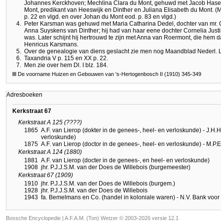
Johannes Kerckhoven; Mechlina Clara du Mont, gehuwd met Jacob Hasev
Mont, predikant van Heeswijk en Dinther en Juliana Elisabeth du Mont. (
p. 22 en vlgd. en over Johan du Mont eod. p. 83 en vlgd.)
4.
Peter Karsman was gehuwd met Maria Catharina Dedel, dochter van mr. 
Anna Suyskens van Dinther; hij had van haar eene dochter Cornelia Just
was. Later schijnt hij hertrouwd te zijn met Anna van Roermont, die hem
Henricus Karsmans.
5.
Over de genealogie van diens geslacht zie men nog Maandblad Nederl. 
6.
Taxandria V p. 115 en XX p. 22.
7.
Men zie over hem Dl. I blz. 184.
De voorname Huizen en Gebouwen van 's-Hertogenbosch II (1910) 345-349
Adresboeken
Kerkstraat 67
Kerkstraat A 125 (????)
1865
A.F. van Lierop (dokter in de genees-, heel- en verloskunde) - J.H.H
verloskunde)
1875
A.F. van Lierop (doctor in de genees-, heel- en verloskunde) - M.P.E
Kerkstraat A 124 (1880)
1881
A.F. van Lierop (docter in de genees-, en heel- en verloskunde)
1908
jhr. P.J.J.S.M. van der Does de Willebois (burgemeester)
Kerkstraat 67 (1909)
1910
jhr. P.J.J.S.M. van der Does de Willebois (burgem.)
1928
jhr. P.J.J.S.M. van der Does de Willebois
1943
fa. Bemelmans en Co. (handel in koloniale waren) - N.V. Bank voor
Bossche Encyclopedie |
A.F.A.M. (Ton) Wetzer © 2003-2026 versie 12.1