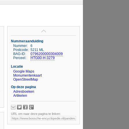
Nummeraanduiding
Nummer:
6
Postcode:
5211 ML
BAG-ID:
0796200000304009
Perceel:
HTG00-H-3279
Locatie
Google Maps
Monumentenkaart
OpenStreetMap
Op deze pagina
Adresboeken
Artikelen
URL om naar deze pagina te linken: