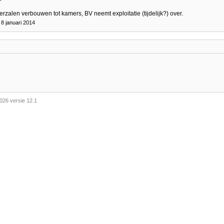
zalen verbouwen tot kamers, BV neemt exploitatie (tijdelijk?) over.
8 januari 2014
026 versie 12.1