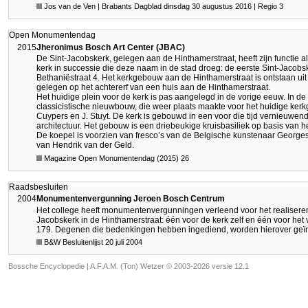
Jos van de Ven | Brabants Dagblad dinsdag 30 augustus 2016 | Regio 3
Open Monumentendag
2015
Jheronimus Bosch Art Center (JBAC)
De Sint-Jacobskerk, gelegen aan de Hinthamerstraat, heeft zijn functie 
kerk in successie die deze naam in de stad droeg: de eerste Sint-Jac
Bethaniëstraat 4. Het kerkgebouw aan de Hinthamerstraat is ontstaan ui
gelegen op het achtererf van een huis aan de Hinthamerstraat.
Het huidige plein voor de kerk is pas aangelegd in de vorige eeuw. In d
classicistische nieuwbouw, die weer plaats maakte voor het huidige ke
Cuypers en J. Stuyt. De kerk is gebouwd in een voor die tijd vernieuwend
architectuur. Het gebouw is een driebeukige kruisbasiliek op basis van he
De koepel is voorzien van fresco’s van de Belgische kunstenaar Georges
van Hendrik van der Geld.
Magazine Open Monumentendag (2015) 26
Raadsbesluiten
2004
Monumentenvergunning Jeroen Bosch Centrum
Het college heeft monumentenvergunningen verleend voor het realiseren
Jacobskerk in de Hinthamerstraat: één voor de kerk zelf en één voor h
179. Degenen die bedenkingen hebben ingediend, worden hierover geï
B&W Besluitenlijst 20 juli 2004
Bossche Encyclopedie |
A.F.A.M. (Ton) Wetzer © 2003-2026 versie 12.1