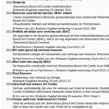
2011
Redactie
Jheronimus Bosch Art Center zoekt directeur
Brabants Dagblad zaterdag 15 oktober 2011
2012
Bossche raad wil het dossier JBAC sluiten
• Geen meerderheid in Bossche gemeenteraad voor onderzoek Rekenk
Bosch Art Center.
• Raadsleden hebben wel kritiek op handelswijze Jo Timmermans.
Robèrt van Lith | Brabants Dagblad donderdag 12 januari 2012 | B02
2013
Politiek wil debat over verkoop van JBAC
De oppositie in de Bossche gemeenteraad wil een interpellatiedebat o
Bosch Art Center (JBAC). Het is nu nog eigendom van Monument Sint Jaco
Jheronimus Bosch Centrum.
Paul Roovers | Brabants Dagblad zaterdag 8 juni 2013 | 25
2013
BV spint garen bij verkoop museum
Het Bossche college wil meewerken aan verkoop van museum Jheronimus
Paul Roovers en Robèrt van Lith | Brabants Dagblad woensdag 19 juni 2013 | 2
2013
Mist trekt niet weg bij JBAC
De financiële constructie rond het Jheronimus Bosch Art Center is en blijft
Robèrt van Lith en Paul Roovers | Brabants Dagblad woensdag 19 juni 2013 | 
2013
Paul Roovers
Kerkbestuur van verkoop op hoogte.
Brabants Dagblad dinsdag 25 juni 2013 | 27
2016
Geschuif met meters Art Center
Het kan aantrekkelijk zijn voor de verkoop van hotel en brasserie. Duideli
Center inmiddels vijfhonderd vierkante meter kleiner is dan oorspronkelij
Jos van de Ven | Brabants Dagblad dinsdag 30 augustus 2016 | Regio 1
2016
Amper geld voor onderhoud Art Center
Vóór de verkoop van het Jheronimus Bosch Art Center stond één miljoen
later is daar een fractie van over. PvdA zet er vraagtekens bij.