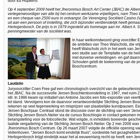
door Ed Hupkens
Op 4 september 2009 heeft het Jheronimus Bosch Art Center (JBAC) de Albert 
vertegenwoordiger van alle bij het centrum werkzame vrijwilligers, nam The
en een cheque van 2500 euro in ontvangst. De Vereniging Sociëteit Casino (VS
uit aan een persoon of instelling, die zich bijzonder verdienstelijk heeft gemaak
Hertogenbosch. De prijs is in 1979 ingesteld als hommage aan mr. Albert A. Sw
penningmeester van de sociëteit was.
In haar welkomstwoord ging voorzitter E
de ambities van Theo Walschots, die vrijw
heeft Walschots zich in het werk van Jer
een studie aan de Temptatie van de heili
met duivelse verleidingen- en gaf daaro
Schouten geldt de toekenning van de prij
Boschcentrum.
Laudatio
Juryvoorzitter Coen Free gaf een chronologisch overzicht van de gebeurteniss
het JBAC. Na de succesvolle Jeroen Boschtentoonstelling in 1967, met ruim
stil. In 1986 kwam op initiatief van Antoine Jacobs een foto-expositie van vee
tot stand. Vervolgens kon de daarvoor verantwoordelijke Stichting Jeroen Bosc
rekenen op veel tegenwerking en misprijzen van plaatselijke kunstpausen. E
Jeroen Boschjaar. Centraal stond de discussie over de stichting van een 'Je
Stichting Jeroen Bosch Atelier via de cursus Boschlogie in contact gekomen 
belangstelling voor de fotocollectie. Wat volgde, is inmiddels boeiende ges
laatste vergadering van de Stichting Jeroen Bosch Atelier. Op 2 mei 2006 was
Jheronimus Bosch Centrum. Op 26 maart 2007 volgde de officiële opening van
Vollenhoven. "Jeroen Bosch komt eindelijk thuis", oordeelde het gezaghebbende 
Hertogenbosch krijgt eindelijk waar het al eeuwenlang recht op heeft: een 