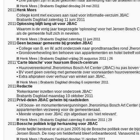
• Drie partijen zijn in actie gekomen naar aanleiding van de artikelen i
Henk Mees | Brabants Dagblad dinsdag 24 mei 2011
2011
Henk Mees
College komt met excuses aan raad voor informatie-verzuim JBAC
Brabants Dagblad zaterdag 11 juni 2011
2011
Oplossing blijft lang uit voor JBAC
Waarom is de vorig jaar toegezegde 'oplossing' voor het Jeroen Bosch
als de gemeente hult zich in nevelen.
Henk Mees | Brabants Dagblad zaterdag 11 juni 2011
2011
Geen bezwaar gemeente bij gronden JBAC
• College van B. en W. acht onderzoek naar grondtransacties rond Jheron
• Grondoverheveling ten behoeve van appartementen en hotel betreft vol
Henk Mees | Brabants Dagblad vrijdag 26 augustus 2011 | 26
2011
'Carte blanche' voor huursom Bosch-centrum
• Huurovereenkomst Jheronimus Bosch Art Center (JBAC) nu pas boven 
• BV voert geen overleg met gemeente over voorwaarden huurovereenk
• Extra afspraken over verhuur van winkel aan JBAC.
Henk Mees | Brabants Dagblad dinsdag 6 september 2011
2011
Redactie
'Rekenkamer inzetten voor onderzoek JBAC'
Brabants Dagblad maandag 10 oktober 2011
2011
Privé-delen JBAC geheim bij raadsleden
• Uit bouw- en monumentenvergunningen Jheronimus Bosch Art Center (JB
appartementen verzweeg voor de gemeenteraad.
• Meeste vragen over JBAC zijn afgedaan als 'niet relevant'.
Henk Mees | Brabants Dagblad zaterdag 8 oktober 2011 | 29
2011
Bossche politiek krijgt herkansing voor JBAC
Grote twijfel bestond er al in juni 2005 bij de Bossche politiek over de 
Jeroen Bosch. De roep om helderheid bleef onbeantwoord. Vanavond is 
Henk Mees | Brabants Dagblad dinsdag 11 oktober 2011