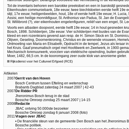
halfronde sluitingen. Belangrijk voorbeeld van vernieuwing in de kerkelijke b
Tot de inventaris behoren een barokke preekstoel en een in barokstijl gesned
Eikenhouten communiebank, 18e eeuw; twee biechtstoelen eerste helft 19e e
stijl, 17e eeuw; heiligenbeelden, hout, 18e of eerste helft 19e eeuw; H. Lucia,
Assisi, een heilige monnikfiguur, St. Anthonius van Padua, St. Jan de Evangelis
St. Willibrord (?), vier eikenhouten engelenfiguren, reliëf van een engel, St. 
Voorts een albasten doopvont, eerste helft 19e eeuw; 14 in hout gesneden kru
Bosch, 1898. Schilderijen, 18e eeuw: Vier schilderijen met bustes van de Evan
kleed en een rozenkrans gevend aan resp. de H. Simon Stock en St. Dominicus,
Olijven, Geseling, Doornenkroning, Christus en de wenende vrouwen, Hemelv
Ontmoeting van Maria en Elisabeth, Opdracht in de tempel, Jezus als leraar 
het Kruis. Gaaf pneumatisch orgel met Hoofdwerk en Zwelwerk, in 1900 gema
Mechanisch torenuurwerk, voorzien van elektrische opwinding, buiten gebruik g
Moer, 1482, 66,5 cm. In de kooromgang zeer oude klok van anonieme gieter.
Rijksdienst voor het Cultureel Erfgoed (RCE)
Artikelen
2007
Gerrit van den Hoven
Bosch Centrum tussen Efteling en wetenschap
Brabants Dagblad zaterdag 24 maart 2007 | 42-43
2007
De Ridder PR
Jheronimus Bosch terug in de stad
Bossche Omroep zondag 25 maart 2007 | 14-15
2008
Redactie
JBAC ontving 50.000ste bezoeker
Bossche Omroep zondag 6 januari 2008 (foto)
2011
Vragen over JBAC
• De financiële steun van de gemeente Den Bosch aan het Jheronimus Bo
Bossche politiek.