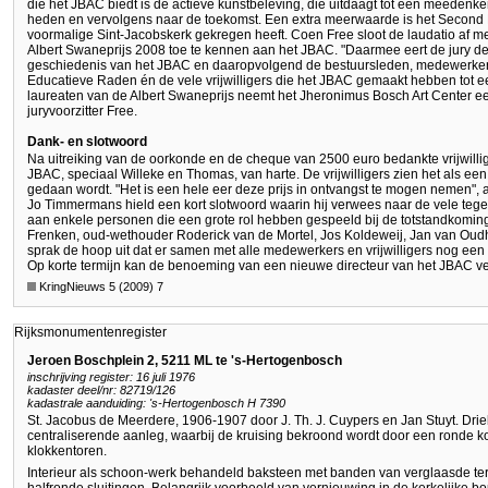
die het JBAC biedt is de actieve kunstbeleving, die uitdaagt tot een meedenke
heden en vervolgens naar de toekomst. Een extra meerwaarde is het Second L
voormalige Sint-Jacobskerk gekregen heeft. Coen Free sloot de laudatio af m
Albert Swaneprijs 2008 toe te kennen aan het JBAC. "Daarmee eert de jury d
geschiedenis van het JBAC en daaropvolgend de bestuursleden, medewerker
Educatieve Raden én de vele vrijwilligers die het JBAC gemaakt hebben tot ee
laureaten van de Albert Swaneprijs neemt het Jheronimus Bosch Art Center ee
juryvoorzitter Free.
Dank- en slotwoord
Na uitreiking van de oorkonde en de cheque van 2500 euro bedankte vrijwill
JBAC, speciaal Willeke en Thomas, van harte. De vrijwilligers zien het als een
gedaan wordt. "Het is een hele eer deze prijs in ontvangst te mogen nemen", 
Jo Timmermans hield een kort slotwoord waarin hij verwees naar de vele tegens
aan enkele personen die een grote rol hebben gespeeld bij de totstandkoming
Frenken, oud-wethouder Roderick van de Mortel, Jos Koldeweij, Jan van O
sprak de hoop uit dat er samen met alle medewerkers en vrijwilligers nog e
Op korte termijn kan de benoeming van een nieuwe directeur van het JBAC v
KringNieuws 5 (2009) 7
Rijksmonumentenregister
Jeroen Boschplein 2, 5211 ML te 's-Hertogenbosch
inschrijving register: 16 juli 1976
kadaster deel/nr: 82719/126
kadastrale aanduiding: 's-Hertogenbosch H 7390
St. Jacobus de Meerdere, 1906-1907 door J. Th. J. Cuypers en Jan Stuyt. D
centraliserende aanleg, waarbij de kruising bekroond wordt door een ronde 
klokkentoren.
Interieur als schoon-werk behandeld baksteen met banden van verglaasde ter