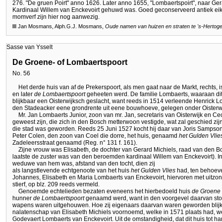
276. "De gruen Poirt" anno 1626. Later anno 1655, "Lombaertspoirt", naar Ge
Kardinaal Willem van Enckevoirt gehuwd was. Goed geconserveerd antiek eik
momverf zijn hier nog aanwezig.
Jan Mosmans, Alph.G.J. Mosmans,
Oude namen van huizen en straten te
's-Hertog
Sasse van Ysselt
De Groene- of Lombaertspoort
No. 56
Het derde huis van af de Prekerspoort, als men gaat naar de Markt, rechts, i
en later
de Lombaertspoort
geheeten werd. De familie Lombaerts, waaraan dit
blijkbaar een Oisterwijksch geslacht, want reeds in 1514 verleende Henrick
den Stadeacker eene grondrente uit eene bouwhoeve, gelegen onder Oisterwi
Mr. Jan Lombaerts Junior, zoon van mr. Jan, secretaris van Oisterwijk en Ceci
geweest zijn, die zich in den Bosch metterwoon vestigde, wat zal geschied zij
die stad was geworden. Reeds 25 Juni 1527 kocht hij daar van Joris Sampso
Peter Colen, den zoon van Coel die dorre, het huis, genaamd
het Gulden Vlie
Zadeleersstraat genaamd (Reg. n° 131 f. 161).
Zijne vrouw was Elisabeth, de dochter van Gerard Michiels, raad van den B
laatste de zuster was van den beroemden kardinaal Willem van Enckevoirt). In 
weduwe van hem was, afstand van den tocht, dien zij
als langstlevende echtgenoote van het huis
het Gulden Vlies
had, ten behoeve
Johannes, Elisabeth en Maria Lombaerts van Enckevoirt, hiervoren met uitzon
stierf, op blz. 209 reeds vermeld.
Genoemde echtelieden bezaten eveneens het hierbedoeld huis
de Groene 
hunner
de Lombaertspoort
genaamd werd, want in den voorgevel daarvan ston
wapens waren uitgehouwen. Hoe zij eigenaars daarvan waren geworden blijkt 
nalatenschap van Elisabeth Michiels voornoemd, welke in 1571 plaats had, we
Godevaert Lombaerts van Enckevoirt. Uit de omstandigheid, dat dit huis tot har