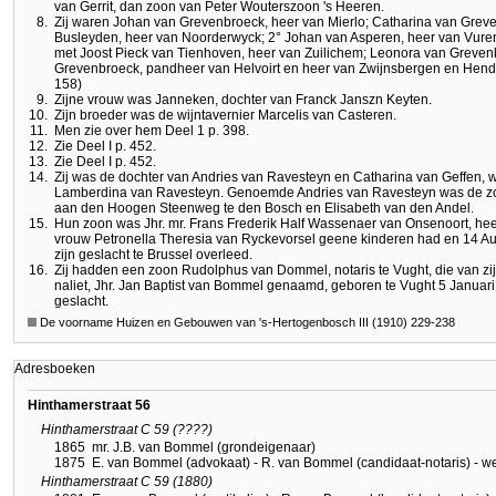
van Gerrit, dan zoon van Peter Wouterszoon 's Heeren.
8.
Zij waren Johan van Grevenbroeck, heer van Mierlo; Catharina van Grev
Busleyden, heer van Noorderwyck; 2° Johan van Asperen, heer van Vure
met Joost Pieck van Tienhoven, heer van Zuilichem; Leonora van Grevenb
Grevenbroeck, pandheer van Helvoirt en heer van Zwijnsbergen en Hendri
158)
9.
Zijne vrouw was Janneken, dochter van Franck Janszn Keyten.
10.
Zijn broeder was de wijntavernier Marcelis van Casteren.
11.
Men zie over hem Deel 1 p. 398.
12.
Zie Deel I p. 452.
13.
Zie Deel I p. 452.
14.
Zij was de dochter van Andries van Ravesteyn en Catharina van Geffen, 
Lamberdina van Ravesteyn. Genoemde Andries van Ravesteyn was de zo
aan den Hoogen Steenweg te den Bosch en Elisabeth van den Andel.
15.
Hun zoon was Jhr. mr. Frans Frederik Half Wassenaer van Onsenoort, hee
vrouw Petronella Theresia van Ryckevorsel geene kinderen had en 14 Aug
zijn geslacht te Brussel overleed.
16.
Zij hadden een zoon Rudolphus van Dommel, notaris te Vught, die van zi
naliet, Jhr. Jan Baptist van Bommel genaamd, geboren te Vught 5 Januari 
geslacht.
De voorname Huizen en Gebouwen van 's-Hertogenbosch III (1910) 229-238
Adresboeken
Hinthamerstraat 56
Hinthamerstraat C 59 (????)
1865
mr. J.B. van Bommel (grondeigenaar)
1875
E. van Bommel (advokaat) - R. van Bommel (candidaat-notaris) - we
Hinthamerstraat C 59 (1880)