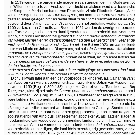
In 1599 werden de onroerende goederen van genoemden mr. Godevaert Lom
mr. Willem Lombaerts van Enckevoirt verdeeld en alstoen werd o.a. toegesch
der Stegen en Maria Lombaerts van Enckevoirt, zijnde Elisabeth, Gerard, Ann
van der Stegen, het huis
de Drie hoefijzers
, dat daarbij omschreven werd als:
gestaen ende gelegen binnen deser stadt in de Hinthamerstraet naest de hu
bewoond door Marten van Lier 7) ; zij deelden het onderling weder toe aan Go
1600 verkocht aan Cornelis van Rode. In 1626 werden de overige onroerend
van Enckevoirt gescheiden en daarbij werden toen toebedeeld: aan voornoe
Maria, die reeds overleden zal geweest zijn:
eene hoeve genoemt Steenbecker
van wylen Michel Henrix, getransporteerd had den Eerwerdichsten Heer ende 
Enckevoirt, de Roomsche Kercke Cardinael, den 9 Junii 1525
, en aan de kin
heer van Mierlo en Johanna Bloeymans, het huis
de Groene poort
, dat alsto
genoempt de Gruenpoirt, erve, hoff, plaetse, achterhuysen, gestaen in de Hi
den convent van de Predickheeren binnen dese stadt, ex uno ende tussen d
nu, genoempt de drie hoefijzers ende een huys ende erve, geheyten de Zon, ex
de drie hoeffijzers de voirs. heer
ende meester Goyart Lombarts mit sekere erffdeylinge des meesters Jan Lombar
Julii 1571, ende waerin Juffr. Alanda Berwouts bestorven is
.
Dit huis kwam later aan een der voorbedoelde kinderen, n.l. Catharina van
van Asperen van Vuren, geboren uit haar huwelijk met Johan van Asperen va
huwde in 1650 (Reg. n° 399 f. 83) met jonker Cornelis de la Tour, heer van S
Torre, enz., wien zij het huis
de Groene poort
, nu
de Lombaertspoort
genaamd, 
27 November 1655 (Reg. n° 409 f. 119), als wanneer het gezegd werd te zijn
twee kelders, hoff, somerhuysken, koockhuys ende achterhuys, stallinge etc
gestaen in de Hintliamerstraet tussen huys Diercx van der Lith
ex uno
ende hu
alio
, tegenwoordich bewoont wordende by den heere Capiteyn Sanderson, haa
Bree 10 Juni 1651 en door Schepenen geapprobeerd", - aan Johan Keyten, z
zoo staat er bij van Arnoldus Ransecremer, apotheker 9), als laatsten slager.
hoedanigheid van voogd over de onmondige kinderen, die hij had van zijne 
de zuster van Adriana voornoemd, vernaderde echter
de Lombaertspoort
, wa
voorbedoelde onmondigen, die inmiddels meerderjarig geworden was, voor zi
zusters dat huis 15 April 1662 (Reg. n° 456 f. 257) verkocht aan Jacob van G