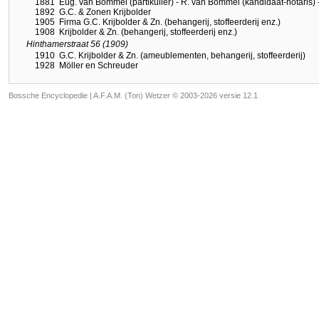
1881
Eug. van Bommel (partikulier) - R. van Bommel (kandidaat-notaris) -
1892
G.C. & Zonen Krijbolder
1905
Firma G.C. Krijbolder & Zn. (behangerij, stoffeerderij enz.)
1908
Krijbolder & Zn. (behangerij, stoffeerderij enz.)
Hinthamerstraat 56 (1909)
1910
G.C. Krijbolder & Zn. (ameublementen, behangerij, stoffeerderij)
1928
Möller en Schreuder
Bossche Encyclopedie |
A.F.A.M. (Ton) Wetzer © 2003-2026 versie 12.1