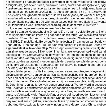
het ten huwelijk had aangebracht. Het werd bij gezegde verdeeling omschrev
brougetouve, gebacken steen, blaeuwen steen, calck ende diesgelycken, ligge
huysken daer naest, van voeren tot aen het waeter toe
; dit huisje werd later 
den naam van
de Drie hoefijzers
, het is thans genummerd 54 1). In 1590 ver
Enckevoirt eene grondrente uit het huis
de Groene poort
, als wanneer het geze
vacua hereditas et domus posteriores, dictae
die groen poirte
, sitae in Busco
dicti venditoris et Johannis de Wieringen
ex uno
et inter hereditatem Convent
alio
, tendentes a vico Hinthamerensi ad aquam ibidem retro currentem."
Hij studeerde, evenals vele andere Bosschenaars uit
zijnen tijd aan de Hoogeschool te Orleans 2) en daarna ook te Bologna, Sien
rechtsgeleerde studiën keerde hij naar den Bosch terug, van welke stad hij t
huwde hij; 1° met Dirixken, dochter van Joseph van den Stadeacker, den zoon
April 1580; 2° met Alanda Berewout Willemsdochter 3); van geen van beide vro
Februari 1591, na nog den 14e Februari van dat jaar in zijn huis
de Groene Po
afgedrukt staat in Taxandria XII p. 249 en vlgd 4) en waarbij hij het vruchtgeb
aan zijne tweede vrouw. Blijkens den inventaris, welke opgemaakt werd van d
sterfhuis, dat
de Groene poort
zal geweest zijn, waren daarin op het oogenblik 
sadel van den voerhuys een beurt, begrypende de figure van mijn heere cardi
Lombarts, (des testateurs) moeder, geschildert; een lange schilderye van co
schilderye van zal. Jannen Lombarts; een schilderye de conventu deorum; een
doctoren, van Berlicum, gecoemen; een
cleyn schilderye van ons lieff vrouwe, wesende een buerdike; een cleyn schild
cleyn schilderye van den berch van Calvarie, gecocht by mijn heere Lombarts
noch een schilderye van sijn leste huysvrouwe; vier groote schilderye, d'een 
Flora, 't vierde van Ceres, toebehoirende mijn vrouwe van Helvoirt 6);
in de n
St. Jeronimus; een taeffereel van eenen cruysdrager." Verder werd in gezegd
den Cardinael Enckevoert ende toebehoor ende den altair van den Sueten na
laecken altaircleet met roode zyde ende goude frangien mette wapenen van 
cussen, d'een zyde violet fluweel, d'ander zyde gefriseert gouden laecken 
de waepenen van Enckenvoert, in een lyne doeck; een silveren Jesus met een 
cruysken met een cruysken, staende de Jesus op een houten voet ende een s
geborduurde costel. taeffereel van wijnpersse ons Heeren Jesu Christi met ee