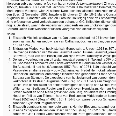
Rufina Jacoba Maria Half Wassenaer van Onsenoort,
hiervoren sub c genoemd, erfde van haren vader
de Lombaertspoort
. Zij was
1855; zij huwde 9 Juli 1798 met Jacobus Cornelius Balthazar van Bommel, 
Maria Agnes Vercamp, wien zij schonk twee dochters, alsmede een zoon mr. 
den Bosch 2 November 1801, huwde te Eindhoven 24 Mei 1841 Marie Constan
Augustus 1813, dochter van Jean en Caroline Rollier; hij erfde
de Lombaertsp
zijne erfgenamen werd verkocht aan den behanger G.C. Krijbolder, die van dit
nog is. De steen, waarin de wapens van Lombaerts en van Enckevoirt gehou
Bernard Jacob Half Wassenaer uit den voorgevel van dit huis verwijderd.
Noten
1.
Elisabeth Michiels weduwe van mr. Jan Lombaerts had het 27 November 
zoon van mr. Jan en weduwnaar van Catharina, dochter van Jan, den zoon
n° 213 f. 267.)
2.
Bijdrag. en Meded. van het Historisch Genootsch. te Utrecht 1913 p. 307 e
3.
De overige kinderen van Willem Berewout waren Juliana Berewout, jonke
Berewout, raad van den Bosch, die van zijne vrouw Franchoyse Weyts gee
4.
De ten uitvoerlegging van dit testament staat vermeld in Taxandria XIV p. 
5.
Mr. Godevaert Lombaerts van Enckevoirt bezat te Berlicum een kasteel, da
Ter Aa stond; hij had het 6 Augustus 1557 (Reg. n° 197 f. 410) gekocht v
Paeuweter en diens eerste vrouw Catharina van Hedel Henricksdr, alsme
Henrick en Dominicus, onmondige kinderen van genoemden Frans Arnol
Barbara van Steynoirt. De executeurs van het testament van genoemden
verkochten dit kasteel 1 Augustus 1591 (Reg. n° 232 f. 147) aan Gregoriu
Bosch; van dezen kwam het achtereenvolgens door koop aan Michiel van de
Willemzn van Berlicum; Rogier van Broeckhoven Henrickszn; Herman Fred
Stevensweert en Anna Maria gravin van den Berg, douairiere van Limburg
Hedel en Philips van Thienen, heer van Berlicum en Middelrode en komm
Maart 1652 kocht (Reg. n° 402 f. 16). In 1443 compareerde voor Schep
zoon van Gijselbert Pelgromszoon.
6.
Elisabeth Lombaerts, echtgenoote van mr. Henrick Bloeymans, pandheer 
7.
In eene Schepenakte van den Bosch van 1585 (Reg. n°. 652 p. 320) trede
zonen van Jan Henricx Gommarszoon van de Parre genaamd van Lier en 