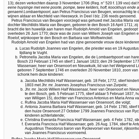
13); dezen verkochten daarop 3 November 1706 (Reg. n° 520 f. 139 vso) dat h
eene huysinge met eene poorte, pompe, twee kelders, hoff, koockhuys ende a
genaemt Lombaertspoort
, aan Petrus Franciscus van Beugen, woonachtig te 
wijnen aldaar en Mechteld van Heeswyck. in Deel I blz. 236 reeds genoemd.
Petrus Franciscus van Beugen voorzegd was gehuwd met Jacoba Maria va
dochter Mechtildis Maria van Beugen, geboren te den Bosch 16 April 1711; zi
bracht die ten huwelijk aan haren man Rudolph Arnold van Engelen, gedoop
overleden 26 Juni 1770; deze was de zoon van Willem Joseph van Engelen en
Roelof, wijnkooper te den Bosch en Barbara van Wolfswinckel.
Rudolph Arnold van Engelen had van zijne genoemde vrouw deze kinderen
a.
Lucas Rudolph Joannes van Engelen, die priester was en 19 Augustus 
tijdlang te Vught.
b.
Petronella Jacoba Maria van Engelen, die de Lombaertspoort van hare
Bosch 23 Februari 1745 en stierf 1 Januari 1823; den 29 September 177
Wassenaer, heer van Onsenoort en Nieuwkuik, lid van het Wetgevend Li
geboren 7 September 1746 en overleden 20 November 1810, zoon van 
schonk hem deze kinderen:
a.
Jacoba Mechtildis Half Wassenaer, geb. 18 Febr, 1772, stierf kinde
1803 met Jhr. mr. Joannes Josephus Franciscus van Zurpele;
b.
Jhr. mr. Jacob Willem Half Wassenaar, heer van Onsenoort en Nieuw
te den Bosch, geb. 5 Februari 1775, stierf aldaar 5 Februari 183
van Willigen 15), dochter van Franciscus Antonius en Maria Anna v
c.
Rufina Jacoba Maria Half Wassenaer van Onsenoort, die volgt;
d.
Antonia Joanna Barbara Half Wassenaer, geb. 14 Febr. 1780, stier
den huize Onsenoort 27 October 1799 Joannes Franciscus van Rycke
kinderen achterlatende;
e.
Christina Everarda Francisca Half Wassenaer, geb. 4 Febr. 1782, sti
f.
Everarda Francisca Half Wassenaer, geb. 26 Aug. 1784, stierf te A
Augustinus Theodorus baron van Ryckevorsel van Kessel, rijksontv
van Joannes Franciscus voornoemd.