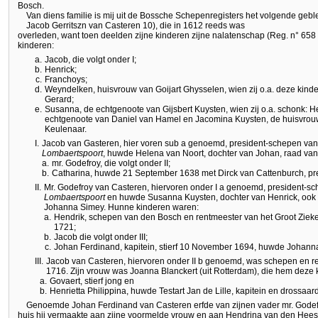
Bosch.
Van diens familie is mij uit de Bossche Schepenregisters het volgende gebl
Jacob Gerritszn van Casteren 10), die in 1612 reeds was
overleden, want toen deelden zijne kinderen zijne nalatenschap (Reg. n° 658
kinderen:
a.
Jacob, die volgt onder I;
b.
Henrick;
c.
Franchoys;
d.
Weyndelken, huisvrouw van Goijart Ghysselen, wien zij o.a. deze kinde
Gerard;
e.
Susanna, de echtgenoote van Gijsbert Kuysten, wien zij o.a. schonk: H
echtgenoote van Daniel van Hamel en Jacomina Kuysten, de huisvrou
Keulenaar.
I.
Jacob van Gasteren, hier voren sub a genoemd, president-schepen va
Lombaertspoort
, huwde Helena van Noort, dochter van Johan, raad van
a.
mr. Godefroy, die volgt onder II;
b.
Catharina, huwde 21 September 1638 met Dirck van Cattenburch, pr
II.
Mr. Godefroy van Casteren, hiervoren onder I a genoemd, president-s
Lombaertspoort
en huwde Susanna Kuysten, dochter van Henrick, ook 
Johanna Simey. Hunne kinderen waren:
a.
Hendrik, schepen van den Bosch en rentmeester van het Groot Zieke
1721;
b.
Jacob die volgt onder III;
c.
Johan Ferdinand, kapitein, stierf 10 November 1694, huwde Johanna
III.
Jacob van Casteren, hiervoren onder II b genoemd, was schepen en re
1716. Zijn vrouw was Joanna Blanckert (uit Rotterdam), die hem deze 
a.
Govaert, stierf jong en
b.
Henrietta Philippina, huwde Testart Jan de Lille, kapitein en drossaa
Genoemde Johan Ferdinand van Casteren erfde van zijnen vader mr. Gode
huis hij vermaakte aan zijne voormelde vrouw en aan Hendrina van den Hees