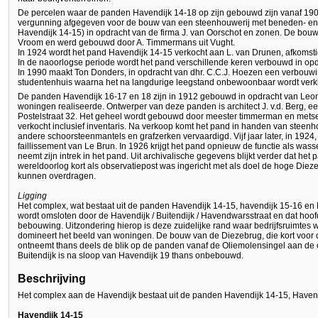
De percelen waar de panden Havendijk 14-18 op zijn gebouwd zijn vanaf 190
vergunning afgegeven voor de bouw van een steenhouwerij met beneden- e
Havendijk 14-15) in opdracht van de firma J. van Oorschot en zonen. De bou
Vroom en werd gebouwd door A. Timmermans uit Vught.
In 1924 wordt het pand Havendijk 14-15 verkocht aan L. van Drunen, afkomst
In de naoorlogse periode wordt het pand verschillende keren verbouwd in op
In 1990 maakt Ton Donders, in opdracht van dhr. C.C.J. Hoezen een verbouw
studentenhuis waarna het na langdurige leegstand onbewoonbaar wordt verk
De panden Havendijk 16-17 en 18 zijn in 1912 gebouwd in opdracht van Leon
woningen realiseerde. Ontwerper van deze panden is architect J. v.d. Berg,
Postelstraat 32. Het geheel wordt gebouwd door meester timmerman en metsela
verkocht inclusief inventaris. Na verkoop komt het pand in handen van steenh
andere schoorsteenmantels en grafzerken vervaardigd. Vijf jaar later, in 1924
faillissement van Le Brun. In 1926 krijgt het pand opnieuw de functie als wasser
neemt zijn intrek in het pand. Uit archivalische gegevens blijkt verder dat he
wereldoorlog kort als observatiepost was ingericht met als doel de hoge Die
kunnen overdragen.
Ligging
Het complex, wat bestaat uit de panden Havendijk 14-15, havendijk 15-16 en
wordt omsloten door de Havendijk / Buitendijk / Havendwarsstraat en dat hoof
bebouwing. Uitzondering hierop is deze zuidelijke rand waar bedrijfsruimte
domineert het beeld van woningen. De bouw van de Diezebrug, die kort voor 
ontneemt thans deels de blik op de panden vanaf de Oliemolensingel aan de
Buitendijk is na sloop van Havendijk 19 thans onbebouwd.
Beschrijving
Het complex aan de Havendijk bestaat uit de panden Havendijk 14-15, Haven
Havendijk 14-15