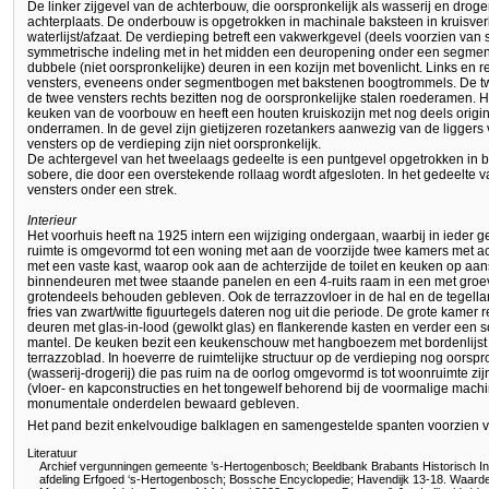
De linker zijgevel van de achterbouw, die oorspronkelijk als wasserij en droger
achterplaats. De onderbouw is opgetrokken in machinale baksteen in kruisve
waterlijst/afzaat. De verdieping betreft een vakwerkgevel (deels voorzien va
symmetrische indeling met in het midden een deuropening onder een segm
dubbele (niet oorspronkelijke) deuren in een kozijn met bovenlicht. Links en
vensters, eveneens onder segmentbogen met bakstenen boogtrommels. De twee
de twee vensters rechts bezitten nog de oorspronkelijke stalen roederamen. Het
keuken van de voorbouw en heeft een houten kruiskozijn met nog deels origin
onderramen. In de gevel zijn gietijzeren rozetankers aanwezig van de ligger
vensters op de verdieping zijn niet oorspronkelijk.
De achtergevel van het tweelaags gedeelte is een puntgevel opgetrokken in 
sobere, die door een overstekende rollaag wordt afgesloten. In het gedeelte 
vensters onder een strek.
Interieur
Het voorhuis heeft na 1925 intern een wijziging ondergaan, waarbij in iede
ruimte is omgevormd tot een woning met aan de voorzijde twee kamers met ac
met een vaste kast, waarop ook aan de achterzijde de toilet en keuken op aan
binnendeuren met twee staande panelen en een 4-ruits raam in een met groev
grotendeels behouden gebleven. Ook de terrazzovloer in de hal en de tegella
fries van zwart/witte figuurtegels dateren nog uit die periode. De grote kamer
deuren met glas-in-lood (gewolkt glas) en flankerende kasten en verder een
mantel. De keuken bezit een keukenschouw met hangboezem met bordenlijst
terrazzoblad. In hoeverre de ruimtelijke structuur op de verdieping nog oorspron
(wasserij-drogerij) die pas ruim na de oorlog omgevormd is tot woonruimte zi
(vloer- en kapconstructies en het tongewelf behorend bij de voormalige machi
monumentale onderdelen bewaard gebleven.
Het pand bezit enkelvoudige balklagen en samengestelde spanten voorzien v
Literatuur
Archief vergunningen gemeente ’s-Hertogenbosch; Beeldbank Brabants Historisch In
afdeling Erfgoed ‘s-Hertogenbosch; Bossche Encyclopedie; Havendijk 13-18. Waarde