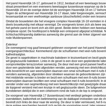
Het pand Havendijk 16-17, gebouwd in 1912, bestaat uit een tweelaags bouw
straat presenteert en een eveneens tweelaagse tussenbouw waarvan op de be
Havendijk 18 en de overige delen tot de woningen Havendijk 16 en 17 behor
Tegen de achtergevel van Havendijk 16-17 staan, later toegevoegde, serrea
lessenaardak en een veelhoekige aanbouw (douche/toilet) onder een lessena
Omdat de bouwdelen die het vroegere complex Havendijk 16-18 vormden in éé
deels bouwkundig met elkaar verenigd. De voorgevels tonen zich als twee se
het gehele pand en toont zich als één gevel. Beide delen hebben een tweel
complexe opzet. De hoofdopzet is feitelijk een omlopend afgeplat schilddak. N
lichtschacht/inpandig dakterras aanwezig die grenst aan de linker zijgevel v
rode Muldenpannen.
Exterieur
De overwegend nog gaaf bewaard gebleven voorgevel van het pand Havendijk
overgangsarchitectuur. Kenmerkend zijn de schuiframen met veel-ruits bovenl
kathedraalglas.
De gevel is opgetrokken in machinale baksteen in kruisverband en bezit gep
wit geglazuurde baksteen. Links in de gevel is een door een gepleisterde late
oorspronkelijke terrazzovloer aanwezig. De deur met een groot paneel heeft ee
door een gepleisterde latei afgesloten venster, aanwezig met een drielichtkoz
ruits bovenlicht en aan weerszijden daarvan een smal schuifraam met 4-ruits b
vensters aanwezig, afgesloten door strekken waarvan de geboortestenen zijn 
Het middelste venster is breder en bezit een schuifraam met een 8-ruits boven
weerszijden daarvan bezitten een smal schuifraam met 4-ruits bovenlicht. In d
venster onder een segmentboog met een tweelichtkozijn met gewijzigde draair
de topgevel versierd met een kruisje in wit geglazuurde steen. De tuitgevelvo
kunststenen deklijst die in een cirkelvorm rond de hals in de top is omgezet.
De voorgevel van Havendijk 17 (tussenbouw) met verdiept gelegen onderbouw v
overstekken, balkonhek en betimmering van de dakkapel invloeden van de cha
bevindt zich links de deur naar de woning. De deur is later vernieuwd, het 6-ru
deze entree gescheiden bevindt zich rechts de voormalige poort, later omgevo