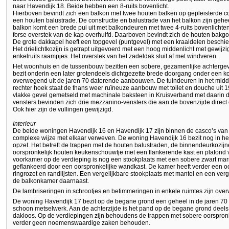
naar Havendijk 18. Beide hebben een 8-ruits bovenlicht.
Hierboven bevindt zich een balkon met twee houten balken op gepleisterde co
een houten balustrade. De constructie en balustrade van het balkon zijn gehe
balkon komt een brede pui uit met balkondeuren met twee 4-ruits bovenlichten
forse overstek van de kap overhuifd. Daarboven bevindt zich de houten bakg
De grote dakkapel heeft een topgevel (puntgevel) met een kraaldelen beschi
Het drielichtkozijn is getrapt uitgevoerd met een hoog middenlicht met gewijz
enkelruits raampjes. Het overstek van het zadeldak sluit af met windveren.
Het woonhuis en de tussenbouw bezitten een sobere, gezamenlijke achterge
bezit onderin een later grotendeels dichtgezette brede doorgang onder een 
overwegend uit de jaren 70 daterende aanbouwen. De tuindeuren in het midden
rechter hoek staat de thans weer ruïneuze aanbouw met toilet en douche uit 1
vlakke gevel gemetseld met machinale baksteen in Kruisverband met daarin d
vensters bevinden zich drie mezzanino-vensters die aan de bovenzijde direct
Ook hier zijn de vullingen gewijzigd.
Interieur
De beide woningen Havendijk 16 en Havendijk 17 zijn binnen de casco’s van 
complexe wijze met elkaar verweven. De woning Havendijk 16 bezit nog in het 
opzet. Het betreft de trappen met de houten balustraden, de binnendeurkozij
oorspronkelijk houten keukenschouwtje met een flankerende kast en plafond v
voorkamer op de verdieping is nog een stookplaats met een sobere zwart m
geflankeerd door een oorspronkelijke wandkast. De kamer heeft verder een o
ringrozet en randlijsten. Een vergelijkbare stookplaats met mantel en een verg
de balkonkamer daarnaast.
De lambriseringen in schrootjes en betimmeringen in enkele ruimtes zijn ov
De woning Havendijk 17 bezit op de begane grond een geheel in de jaren 70 
schoon metselwerk. Aan de achterzijde is het pand op de begane grond deels
dakloos. Op de verdiepingen zijn behoudens de trappen met sobere oorspron
verder geen noemenswaardige zaken behouden.