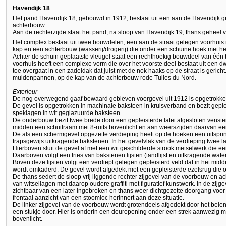
Havendijk 18
Het pand Havendijk 18, gebouwd in 1912, bestaat uit een aan de Havendijk
achterbouw.
Aan de rechterzijde staat het pand, na sloop van Havendijk 19, thans geheel vr
Het complex bestaat uit twee bouwdelen, een aan de straat gelegen voorhu
kap en een achterbouw (wasserij/drogerij) die onder een schuine hoek met het
Achter de schuin geplaatste vleugel staat een rechthoekig bouwdeel van één
voorhuis heeft een complexe vorm die over het voorste deel bestaat uit een dw
toe overgaat in een zadeldak dat juist met de nok haaks op de straat is geric
muldenpannen, op de kap van de achterbouw rode Tuiles du Nord.
Exterieur
De nog overwegend gaaf bewaard gebleven voorgevel uit 1912 is opgetrokken
De gevel is opgetrokken in machinale baksteen in kruisverband en bezit gep
speklagen in wit geglazuurde baksteen.
De onderbouw bezit twee brede door een gepleisterde latei afgesloten venster 
midden een schuifraam met 8-ruits bovenlicht en aan weerszijden daarvan een
De als een schermgevel opgezette verdieping heeft op de hoeken een uitsprin
trapsgewijs uitkragende bakstenen. In het gevelvlak van de verdieping twee la
Hierboven sluit de gevel af met een wit geschilderde strook metselwerk die ee
Daarboven volgt een fries van bakstenen lijsten (tandlijst en uitkragende waterl
Boven deze lijsten volgt een verdiept gelegen gepleisterd veld dat in het mid
wordt omkaderd. De gevel wordt afgedekt met een gepleisterde ezelsrug die 
De thans sedert de sloop vrij liggende rechter zijgevel van de voorbouw en a
van witsellagen met daarop oudere graffiti met figuratief kunstwerk. In de zijg
zichtbaar van een later ingebroken en thans weer dichtgezette doorgang voor
frontaal aanzicht van een stoomloc herinnert aan deze situatie.
De linker zijgevel van de voorbouw wordt grotendeels afgedekt door het bele
een stukje door. Hier is onderin een deuropening onder een strek aanwezig m
bovenlicht.