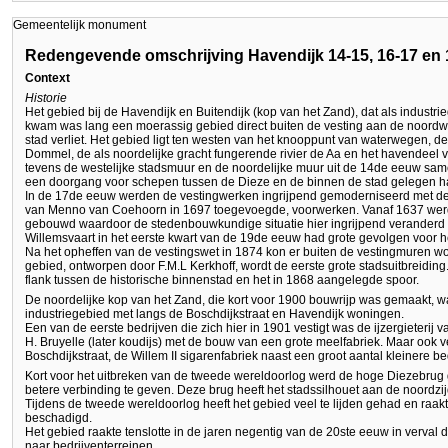
Gemeentelijk monument
Redengevende omschrijving Havendijk 14-15, 16-17 en 
Context
Historie
Het gebied bij de Havendijk en Buitendijk (kop van het Zand), dat als industri
kwam was lang een moerassig gebied direct buiten de vesting aan de noordwe
stad verliet. Het gebied ligt ten westen van het knooppunt van waterwegen, de 
Dommel, de als noordelijke gracht fungerende rivier de Aa en het havendeel
tevens de westelijke stadsmuur en de noordelijke muur uit de 14de eeuw sam
een doorgang voor schepen tussen de Dieze en de binnen de stad gelegen h
In de 17de eeuw werden de vestingwerken ingrijpend gemoderniseerd met de
van Menno van Coehoorn in 1697 toegevoegde, voorwerken. Vanaf 1637 werd d
gebouwd waardoor de stedenbouwkundige situatie hier ingrijpend veranderd
Willemsvaart in het eerste kwart van de 19de eeuw had grote gevolgen voor h
Na het opheffen van de vestingswet in 1874 kon er buiten de vestingmuren 
gebied, ontworpen door F.M.L Kerkhoff, wordt de eerste grote stadsuitbreiding
flank tussen de historische binnenstad en het in 1868 aangelegde spoor.
De noordelijke kop van het Zand, die kort voor 1900 bouwrijp was gemaakt, 
industriegebied met langs de Boschdijkstraat en Havendijk woningen.
Een van de eerste bedrijven die zich hier in 1901 vestigt was de ijzergieterij 
H. Bruyelle (later koudijs) met de bouw van een grote meelfabriek. Maar ook v
Boschdijkstraat, de Willem II sigarenfabriek naast een groot aantal kleinere be
Kort voor het uitbreken van de tweede wereldoorlog werd de hoge Diezebru
betere verbinding te geven. Deze brug heeft het stadssilhouet aan de noordzi
Tijdens de tweede wereldoorlog heeft het gebied veel te lijden gehad en raak
beschadigd.
Het gebied raakte tenslotte in de jaren negentig van de 20ste eeuw in verval
naar bedrijventerreinen.