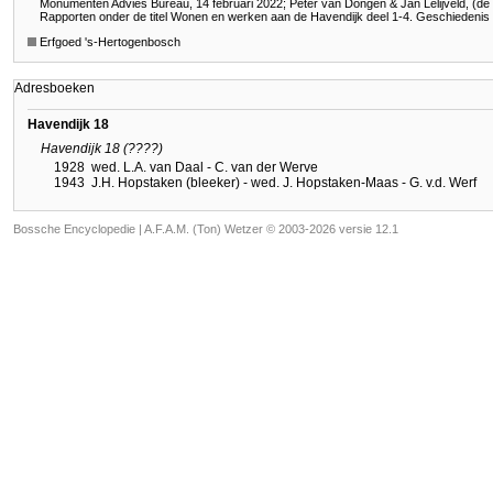
Monumenten Advies Bureau, 14 februari 2022; Peter van Dongen & Jan Lelijveld, (de
Rapporten onder de titel Wonen en werken aan de Havendijk deel 1-4. Geschiedenis
Erfgoed 's-Hertogenbosch
Adresboeken
Havendijk 18
Havendijk 18 (????)
1928
wed. L.A. van Daal - C. van der Werve
1943
J.H. Hopstaken (bleeker) - wed. J. Hopstaken-Maas - G. v.d. Werf
Bossche Encyclopedie |
A.F.A.M. (Ton) Wetzer © 2003-2026 versie 12.1