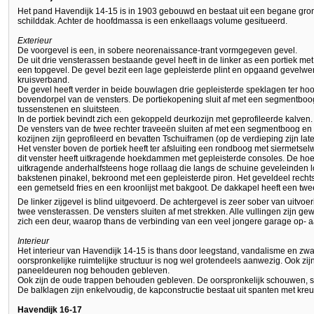
Het pand Havendijk 14-15 is in 1903 gebouwd en bestaat uit een begane gron
schilddak. Achter de hoofdmassa is een enkellaags volume gesitueerd.
Exterieur
De voorgevel is een, in sobere neorenaissance-trant vormgegeven gevel.
De uit drie vensterassen bestaande gevel heeft in de linker as een portiek m
een topgevel. De gevel bezit een lage gepleisterde plint en opgaand gevelwe
kruisverband.
De gevel heeft verder in beide bouwlagen drie gepleisterde speklagen ter hoo
bovendorpel van de vensters. De portiekopening sluit af met een segmentboo
tussenstenen en sluitsteen.
In de portiek bevindt zich een gekoppeld deurkozijn met geprofileerde kalven. 
De vensters van de twee rechter traveeën sluiten af met een segmentboog e
kozijnen zijn geprofileerd en bevatten Tschuiframen (op de verdieping zijn lat
Het venster boven de portiek heeft ter afsluiting een rondboog met siermets
dit venster heeft uitkragende hoekdammen met gepleisterde consoles. De 
uitkragende anderhalfsteens hoge rollaag die langs de schuine geveleinden l
bakstenen pinakel, bekroond met een gepleisterde piron. Het geveldeel rechts s
een gemetseld fries en een kroonlijst met bakgoot. De dakkapel heeft een twe
De linker zijgevel is blind uitgevoerd. De achtergevel is zeer sober van uitvoeri
twee vensterassen. De vensters sluiten af met strekken. Alle vullingen zijn g
zich een deur, waarop thans de verbinding van een veel jongere garage op- aa
Interieur
Het interieur van Havendijk 14-15 is thans door leegstand, vandalisme en zwa
oorspronkelijke ruimtelijke structuur is nog wel grotendeels aanwezig. Ook 
paneeldeuren nog behouden gebleven.
Ook zijn de oude trappen behouden gebleven. De oorspronkelijk schouwen, st
De balklagen zijn enkelvoudig, de kapconstructie bestaat uit spanten met kreu
Havendijk 16-17