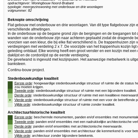
opdrachtgever: Woningbouw Noord-Brabant
typologie: meergezinswoning met onderbouw en drie woonlagen
volgnummer: 82
Beknopte omschrijving
Flat gebouw met onderbouw en drie woonlagen. Van dit type flatgebouw zijn e
verschillende afmetingen.
In de onderbouw op de begane grond zijn de bergingen en de toegangen tot 
wanden van de onderbouw zijn naar achteren geplaatst zodat de dragende b
voorzien van een kleur, die bij elke flat verschillend is. De trappenhuizen zijn
verdiepingen met verdeling 2 x 7. De voorzijde van het trappenhuis kozijn lig
geleding ontstaat. Elke woning heeft een groot venster en een kozijn met een
daklijst en de cordonlijst op de eerste verdieping.
De gevelwand is ingevuld met kozijnpuien. Het aanwezige metselwerk is uitgev
banksteen.
Continu-bouw project.
Stedenbouwkundige kwaliteit
Eerste orde
: hoogwaardige stedenbouwkundige structuur of ruimte die de status h
zou moeten krijgen.
Tweede orde
: stedenbouwkundige structuur of ruimte met een bijzondere kwaliteit.
Derde orde
: stedenbouwkundige structuur of ruimte met een kwalitieve meerwaard
►
Vierde orde
: stedenbouwkundige structuur of ruimte met een voor de betreffende p
Vijfde orde
: stedenbouwkundige structuur of ruimte zonder kwaliteit.
Architectuurhistorische kwaliteit
Eerste orde
: beschermde monumenten, panden en/of ensembles met monumentale 
Tweede orde
: panden en/of ensembles met een nadrukkelijke architectonische verb
Derde orde
: panden en/of ensembles met architectonische meerwaarde.
►
Vierde orde
: panden en/of ensembles met architectuur die kenmerkend is voor betr
Vijfde orde
: architectuur zonder bijzondere betekenis.