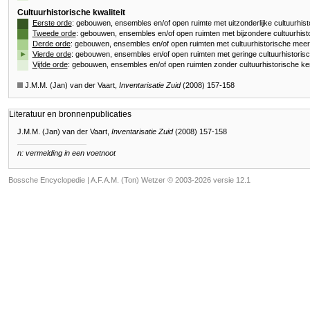
Cultuurhistorische kwaliteit
Eerste orde
: gebouwen, ensembles en/of open ruimte met uitzonderlijke cultuurhis
Tweede orde
: gebouwen, ensembles en/of open ruimten met bijzondere cultuurhist
Derde orde
: gebouwen, ensembles en/of open ruimten met cultuurhistorische mee
►
Vierde orde
: gebouwen, ensembles en/of open ruimten met geringe cultuurhistori
Vijfde orde
: gebouwen, ensembles en/of open ruimten zonder cultuurhistorische k
J.M.M. (Jan) van der Vaart,
Inventarisatie Zuid
(2008) 157-158
Literatuur en bronnenpublicaties
J.M.M. (Jan) van der Vaart,
Inventarisatie Zuid
(2008) 157-158
n: vermelding in een voetnoot
Bossche Encyclopedie |
A.F.A.M. (Ton) Wetzer © 2003-2026 versie 12.1