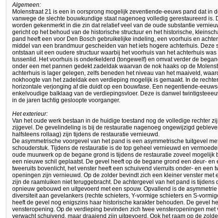
Algemeen:
Molenstraat 21 is een in oorsprong mogelijk zeventiende-eeuws pand dat in de
vanwege de slechte bouwkundige staat nagenoeg volledig gerestaureerd is. De
worden gekenmerkt in die zin dat relatief veel van de oude substantie vernieuw
gericht op het behoud van de historische structuur en het historische, kleinsc
pand heeft een voor Den Bosch gebruikelijke indeling, een voorhuis en achterhu
middel van een brandmuur gescheiden van het iets hogere achterhuis. Deze s
ontstaan uit een oudere structuur waarbij het voorhuis van het achterhuis w
tussenlid. Het voorhuis is onderkelderd (tongewelf) en omvat verder de began
onder een met pannen gedekt zadeldak waarvan de nok haaks op de Molenstra
achterhuis is lager gelegen, zelfs beneden het niveau van het maaiveld, waar
nokhoogte van het zadeldak een verdieping mogelijk is gemaakt. In de rechter
horizontale verjonging af die duidt op een bouwfase. Een negentiende-eeuwse 
enkelvoudige balklaag van de verdiepingsvloer. Deze is danwel twintigsteee
in de jaren tachtig gesloopte voorganger.
Het exterieur:
Van het oude werk bestaan in de huidige toestand nog de volledige rechter zi
zijgevel. De gevelindeling is bij de restauratie nagenoeg ongewijzigd gebleve
halfsteens rollaag) zijn tijdens de restauratie vernieuwd.
De asymmetrische voorgevel van het pand is een asymmetrische tuitgevel met
schouderstuk. Tijdens de restauratie is de top geheel vernieuwd en vermoede
oude muurwerk op de begane grond is tijdens de restauratie zoveel mogelijk
een nieuwe schil geplaatst. De gevel heeft op de begane grond een deur- en
tweeruits bovenlicht, het venster heeft een schuivend vierruits onder- en ee
openingen zijn vernieuwd. Op de zolder bevindt zich een kleiner venster met e
zijn de raamluiken niet teruggebracht. De achtergevel van het pand is tijdens d
opnieuw gebouwd en uitgevoerd met een spouw. Opvallend is de asymmetrie 
diversiteit aan gevelankers (rechte schieters, Y-vormige schieters en S-vormig
heeft de gevel nog enigszins haar historische karakter behouden. De gevel h
vensteropening. Op de verdieping bevinden zich twee vensteropeningen met 
verwacht schuivend, maar draaiend zijn uitgevoerd. Ook het raam op de zolde