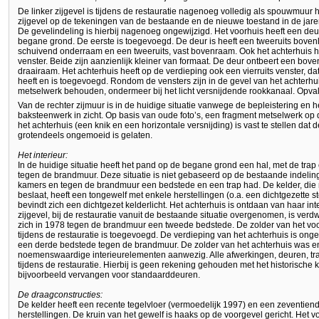
De linker zijgevel is tijdens de restauratie nagenoeg volledig als spouwmuur 
zijgevel op de tekeningen van de bestaande en de nieuwe toestand in de jaren t
De gevelindeling is hierbij nagenoeg ongewijzigd. Het voorhuis heeft een d
begane grond. De eerste is toegevoegd. De deur is heeft een tweeruits bovenlic
schuivend onderraam en een tweeruits, vast bovenraam. Ook het achterhuis 
venster. Beide zijn aanzienlijk kleiner van formaat. De deur ontbeert een bovenl
draairaam. Het achterhuis heeft op de verdieping ook een vierruits venster, d
heeft en is toegevoegd. Rondom de vensters zijn in de gevel van het achterhu
metselwerk behouden, ondermeer bij het licht versnijdende rookkanaal. Opvall
Van de rechter zijmuur is in de huidige situatie vanwege de bepleistering e
baksteenwerk in zicht. Op basis van oude foto’s, een fragment metselwerk op d
het achterhuis (een knik en een horizontale versnijding) is vast te stellen dat d
grotendeels ongemoeid is gelaten.
Het interieur:
In de huidige situatie heeft het pand op de begane grond een hal, met de trap e
tegen de brandmuur. Deze situatie is niet gebaseerd op de bestaande indeling
kamers en tegen de brandmuur een bedstede en een trap had. De kelder, die 
beslaat, heeft een tongewelf met enkele herstellingen (o.a. een dichtgezette s
bevindt zich een dichtgezet kelderlicht. Het achterhuis is ontdaan van haar in
zijgevel, bij de restauratie vanuit de bestaande situatie overgenomen, is ve
zich in 1978 tegen de brandmuur een tweede bedstede. De zolder van het voor
tijdens de restauratie is toegevoegd. De verdieping van het achterhuis is onge
een derde bedstede tegen de brandmuur. De zolder van het achterhuis was en
noemenswaardige interieurelementen aanwezig. Alle afwerkingen, deuren, tra
tijdens de restauratie. Hierbij is geen rekening gehouden met het historische
bijvoorbeeld vervangen voor standaarddeuren.
De draagconstructies:
De kelder heeft een recente tegelvloer (vermoedelijk 1997) en een zeventie
herstellingen. De kruin van het gewelf is haaks op de voorgevel gericht. Het