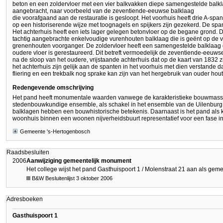
beton en een zoldervloer met een vier balkvakken diepe samengestelde balklaa
aangebracht, naar voorbeeld van de zeventiende-eeuwse balklaag
die voorafgaand aan de restauratie is gesloopt. Het voorhuis heeft drie A-sp
op een historiserende wijze met toognagels en spijkers zijn gezekerd. De span
Het achterhuis heeft een iets lager gelegen betonvloer op de begane grond. D
tachtig aangebrachte enkelvoudige vurenhouten balklaag die is geënt op de
grenenhouten voorganger. De zoldervloer heeft een samengestelde balklaag
oudere vloer is gerestaureerd. Dit betreft vermoedelijk de zeventiende-eeuws
na de sloop van het oudere, vrijstaande achterhuis dat op de kaart van 1832 z
het achterhuis zijn gelijk aan de spanten in het voorhuis met dien verstande
fliering en een trekbalk nog sprake kan zijn van het hergebruik van ouder hout
Redengevende omschrijving
Het pand heeft monumentale waarden vanwege de karakteristieke bouwmassa,
stedenbouwkundige ensemble, als schakel in het ensemble van de Uilenburg
balklagen hebben een bouwhistorische betekenis. Daarnaast is het pand als
woonhuis binnen een woonen nijverheidsbuurt representatief voor een fase in
Gemeente 's-Hertogenbosch
Raadsbesluiten
2006
Aanwijziging gemeentelijk monument
Het college wijst het pand Gasthuispoort 1 / Molenstraat 21 aan als gem
B&W Besluitenlijst 3 oktober 2006
Adresboeken
Gasthuispoort 1