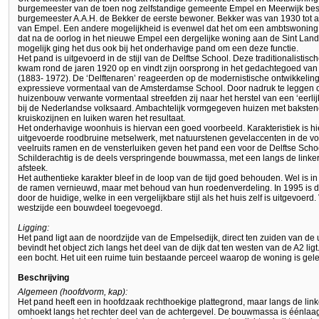
burgemeester van de toen nog zelfstandige gemeente Empel en Meerwijk bes
burgemeester A.A.H. de Bekker de eerste bewoner. Bekker was van 1930 tot a
van Empel. Een andere mogelijkheid is evenwel dat het om een ambtswoning 
dat na de oorlog in het nieuwe Empel een dergelijke woning aan de Sint Lan
mogelijk ging het dus ook bij het onderhavige pand om een deze functie.
Het pand is uitgevoerd in de stijl van de Delftse School. Deze traditionalistisc
kwam rond de jaren 1920 op en vindt zijn oorsprong in het gedachtegoed van 
(1883- 1972). De ‘Delftenaren’ reageerden op de modernistische ontwikkelin
expressieve vormentaal van de Amsterdamse School. Door nadruk te leggen 
huizenbouw verwante vormentaal streefden zij naar het herstel van een ‘eerli
bij de Nederlandse volksaard. Ambachtelijk vormgegeven huizen met bakste
kruiskozijnen en luiken waren het resultaat.
Het onderhavige woonhuis is hiervan een goed voorbeeld. Karakteristiek is hie
uitgevoerde roodbruine metselwerk, met natuurstenen gevelaccenten in de v
veelruits ramen en de vensterluiken geven het pand een voor de Delftse Scho
Schilderachtig is de deels verspringende bouwmassa, met een langs de linke
afsteek.
Het authentieke karakter bleef in de loop van de tijd goed behouden. Wel is i
de ramen vernieuwd, maar met behoud van hun roedenverdeling. In 1995 is
door de huidige, welke in een vergelijkbare stijl als het huis zelf is uitgevoerd
westzijde een bouwdeel toegevoegd.
Ligging:
Het pand ligt aan de noordzijde van de Empelsedijk, direct ten zuiden van de 
bevindt het object zich langs het deel van de dijk dat ten westen van de A2 ligt.
een bocht. Het uit een ruime tuin bestaande perceel waarop de woning is gel
Beschrijving
Algemeen (hoofdvorm, kap):
Het pand heeft een in hoofdzaak rechthoekige plattegrond, maar langs de link
omhoekt langs het rechter deel van de achtergevel. De bouwmassa is éénlaa