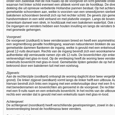
onder een zadeldak met de nok haaks op de voorgevel en licht geknikte onder
waarvan het linker schild evenwel een afsteek vormt van de hoofdkap. De d
dekking die uit opnieuw verbeterde Hollandse pannen bestaat. Op het achters
gemetselde schoorsteen aan, welke is voorzien van een smeedijzeren sierbek
bakstenen schoorsteen bevindt zich op het rechter schild. De gevels zijn gemet
handvormsteen in een wild verband en met platvolle voegen. Langs de bovenz
hanenkam danwel een strek, in hoofdzaak met een bakstenen waterlijst. Ook de
De ingangen en vensters hebben een houten invulling en langs de vensters 
met gesmede gehengen.
Voorgevel:
De voorgevel (zuidkant) is twee vensterassen breed en heeft een asymmetrisch
een segmentboog gevatte hoofdingang, waarvan natuurstenen blokken de aa
gemetselde dammen flankeren de ingang, welke is gevuld met een enkelvou
gevat 12-ruits deurraam. Rechts van de ingang bevindt zich een woonkamerven
authentieke stijl vernieuwde ramen zijn elk 12-ruits. De bovenlichten zijn enk
verlevendigd met glas-in-lood. Op de verdieping heeft de woning twee venste
enkelruits bovenlicht met glas-in-lood. Gemetselde lijsten geleden de op het 
bekroond door een bakstenen tuit met een ezelsrug.
Zijgevels:
Aan de rechterzijde (oostkant) ontvangt de woning daglicht door twee vergeli
grond). De linker zijgevel (westkant) vormt langs de linker helft een uitbouw. 
hiervan bevindt zich links een ingang met een enkelvoudige deur met een 9-r
met benedenramen en bovenlichten als genoemd in de voorgevel. De rechter
met een 9-ruits raam en een enkelruits bovenlicht. In het rechts van de uitbou
rechts een venster dat is gevuld met een enkelruits raam met glas-in-lood.
Achtergevel:
De achtergevel (noordkant) heeft verschillende gevelopeningen, zowel in de
bovenverdieping bevat de hoofdmassa twee vensters.