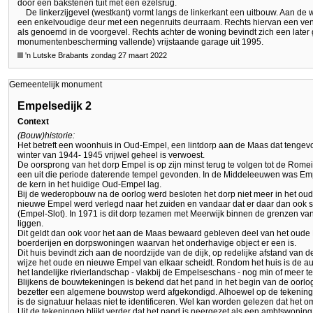
door een bakstenen tuit met een ezelsrug.
De linkerzijgevel (westkant) vormt langs de linkerkant een uitbouw. Aan de w
een enkelvoudige deur met een negenruits deurraam. Rechts hiervan een ve
als genoemd in de voorgevel. Rechts achter de woning bevindt zich een later 
monumentenbescherming vallende) vrijstaande garage uit 1995.
'n Lutske Brabants zondag 27 maart 2022
Gemeentelijk monument
Empelsedijk 2
Context
(Bouw)historie:
Het betreft een woonhuis in Oud-Empel, een lintdorp aan de Maas dat tengev
winter van 1944- 1945 vrijwel geheel is verwoest.
De oorsprong van het dorp Empel is op zijn minst terug te volgen tot de Rome
een uit die periode daterende tempel gevonden. In de Middeleeuwen was Em
de kern in het huidige Oud-Empel lag.
Bij de wederopbouw na de oorlog werd besloten het dorp niet meer in het oud
nieuwe Empel werd verlegd naar het zuiden en vandaar dat er daar dan ook
(Empel-Slot). In 1971 is dit dorp tezamen met Meerwijk binnen de grenzen 
liggen.
Dit geldt dan ook voor het aan de Maas bewaard gebleven deel van het oude
boerderijen en dorpswoningen waarvan het onderhavige object er een is.
Dit huis bevindt zich aan de noordzijde van de dijk, op redelijke afstand van 
wijze het oude en nieuwe Empel van elkaar scheidt. Rondom het huis is de au
het landelijke rivierlandschap - vlakbij de Empelseschans - nog min of meer t
Blijkens de bouwtekeningen is bekend dat het pand in het begin van de oorlo
bezetter een algemene bouwstop werd afgekondigd. Alhoewel op de tekeninge
is de signatuur helaas niet te identificeren. Wel kan worden gelezen dat het om
Uit de tekeningen blijkt verder dat het pand is neergezet als een ambtswoning