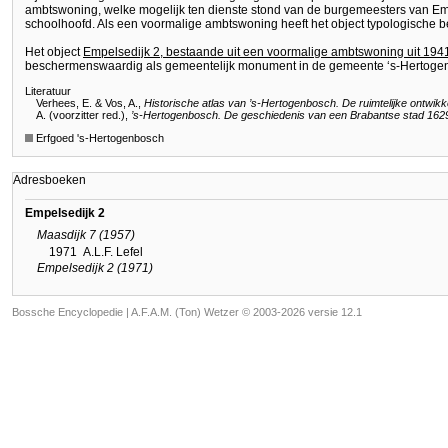
ambtswoning, welke mogelijk ten dienste stond van de burgemeesters van Emp
schoolhoofd. Als een voormalige ambtswoning heeft het object typologische b
Het object
Empelsedijk 2, bestaande uit een voormalige ambtswoning uit 194
beschermenswaardig als gemeentelijk monument in de gemeente ‘s-Hertoge
Literatuur
Verhees, E. & Vos, A.,
Historische atlas van ’s-Hertogenbosch. De ruimtelijke ontwikk
A. (voorzitter red.),
’s-Hertogenbosch. De geschiedenis van een Brabantse stad 162
Erfgoed 's-Hertogenbosch
Adresboeken
Empelsedijk 2
Maasdijk 7 (1957)
1971
A.L.F. Lefel
Empelsedijk 2 (1971)
Bossche Encyclopedie |
A.F.A.M. (Ton) Wetzer © 2003-2026 versie 12.1