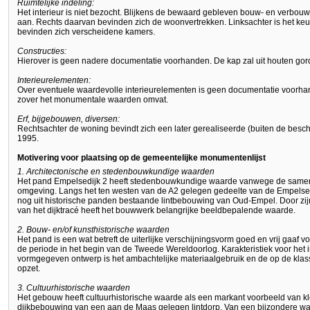
Ruimtelijke indeling:
Het interieur is niet bezocht. Blijkens de bewaard gebleven bouw- en verbou
aan. Rechts daarvan bevinden zich de woonvertrekken. Linksachter is het ke
bevinden zich verscheidene kamers.
Constructies:
Hierover is geen nadere documentatie voorhanden. De kap zal uit houten gor
Interieurelementen:
Over eventuele waardevolle interieurelementen is geen documentatie voorha
zover het monumentale waarden omvat.
Erf, bijgebouwen, diversen:
Rechtsachter de woning bevindt zich een later gerealiseerde (buiten de besch
1995.
Motivering voor plaatsing op de gemeentelijke monumentenlijst
1. Architectonische en stedenbouwkundige waarden
Het pand Empelsedijk 2 heeft stedenbouwkundige waarde vanwege de same
omgeving. Langs het ten westen van de A2 gelegen gedeelte van de Empelsedi
nog uit historische panden bestaande lintbebouwing van Oud-Empel. Door zijn
van het dijktracé heeft het bouwwerk belangrijke beeldbepalende waarde.
2. Bouw- en/of kunsthistorische waarden
Het pand is een wat betreft de uiterlijke verschijningsvorm goed en vrij gaaf v
de periode in het begin van de Tweede Wereldoorlog. Karakteristiek voor het in
vormgegeven ontwerp is het ambachtelijke materiaalgebruik en de op de kla
opzet.
3. Cultuurhistorische waarden
Het gebouw heeft cultuurhistorische waarde als een markant voorbeeld van k
dijkbebouwing van een aan de Maas gelegen lintdorp. Van een bijzondere wa