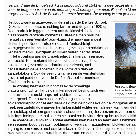
Het pand aan de Empelsedijk 2 is gebouwd rond 1941 en is neergezet als am
voor de burgemeester van de toen nog zelfstandige gemeente Empel en Meer
burgemeester A.A.H. de Bekker de eerste bewoner. De woning is een gemeen
Het bouwwerk is uitgevoerd in de stijl van de Delftse School.
Deze traditionalistische richting kwam rond de jaren 1920 op.
Door nadruk te leggen op een aan de klassiek Hollandse
huizenbouw verwante vormentaal streefde men naar het
herstel van een ‘eerlijke’ bouwkunst die nauw aan moest
sluiten bij de Nederlandse volksaard. Ambachtelijk
vormgegeven huizen met bakstenen gevels, pannendaken en
vensters met kruiskozijnen en luiken waren het resultaat.
Het woonhuis aan de Empelsedijk 2 is hiervan een goed
voorbeeld. Kenmerkend hiervoor is het in een vrij forse
baksteen uitgevoerde, roodbruine metselwerk, met
natuurstenen gevelaccenten in de vorm van dek- en
aanzetblokken. Ook de veelruits ramen en de vensterluiken
geven het pand een voor de Delftse School kenmerkend
‘Oudhollands’ karakter.
De woning heeft een in hoofdzaak rechthoekige
Het pand Empe
plattegrond. Echter, langs de linkerzijgevel bevindt zich een
kleinschalige 
Empel. Foto: 
uitbouw die omhoekt langs het rechterdeel van de
achtergevel. De bouwmassa is éénlaags, met een
zolderverdieping onder een zadeldak, met de nok haaks op de voorgevel en li
heeft een zadeldak, waarvan het linkerschild echter een afsteek vormt van de
de hoofdkap sluit een gemetselde schoorsteen aan, die voorzien is van een 
licht taps toelopende, bakstenen schoorsteen bevindt zich op het rechterschild
De voorgevel (zuidkant) is twee vensterassen breed en heeft een asymmetri
een segmentboog gevatte hoofdingang, waarvan natuurstenen blokken de aa
ingang is een venster met een kruiskozijn. De bovenlichten zijn enkelruits en 
twee vensters met een twaalfruits draairaam en een enkelruits bovenlicht met