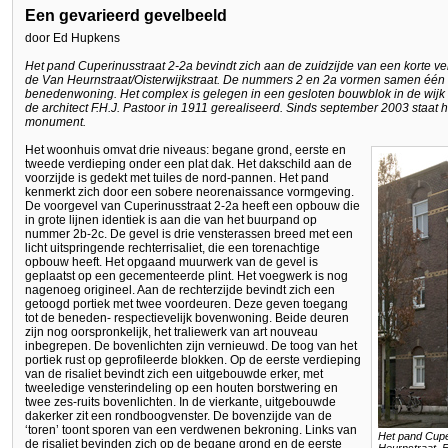
Een gevarieerd gevelbeeld
door Ed Hupkens
Het pand Cuperinusstraat 2-2a bevindt zich aan de zuidzijde van een korte v
de Van Heurnstraat/Oisterwijkstraat. De nummers 2 en 2a vormen samen éé
benedenwoning. Het complex is gelegen in een gesloten bouwblok in de wijk
de architect F.H.J. Pastoor in 1911 gerealiseerd. Sinds september 2003 staat h
monument.
Het woonhuis omvat drie niveaus: begane grond, eerste en
tweede verdieping onder een plat dak. Het dakschild aan de
voorzijde is gedekt met tuiles de nord-pannen. Het pand
kenmerkt zich door een sobere neorenaissance vormgeving.
De voorgevel van Cuperinusstraat 2-2a heeft een opbouw die
in grote lijnen identiek is aan die van het buurpand op
nummer 2b-2c. De gevel is drie vensterassen breed met een
licht uitspringende rechterrisaliet, die een torenachtige
opbouw heeft. Het opgaand muurwerk van de gevel is
geplaatst op een gecementeerde plint. Het voegwerk is nog
nagenoeg origineel. Aan de rechterzijde bevindt zich een
getoogd portiek met twee voordeuren. Deze geven toegang
tot de beneden- respectievelijk bovenwoning. Beide deuren
zijn nog oorspronkelijk, het traliewerk van art nouveau
inbegrepen. De bovenlichten zijn vernieuwd. De toog van het
portiek rust op geprofileerde blokken. Op de eerste verdieping
van de risaliet bevindt zich een uitgebouwde erker, met
tweeledige vensterindeling op een houten borstwering en
twee zes-ruits bovenlichten. In de vierkante, uitgebouwde
dakerker zit een rondboogvenster. De bovenzijde van de
‘toren’ toont sporen van een verdwenen bekroning. Links van
Het pand Cupe
de risaliet bevinden zich op de begane grond en de eerste