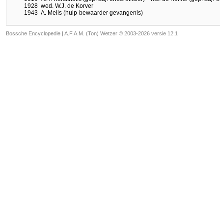
1928
wed. W.J. de Korver
1943
A. Melis (hulp-bewaarder gevangenis)
Bossche Encyclopedie |
A.F.A.M. (Ton) Wetzer © 2003-2026 versie 12.1