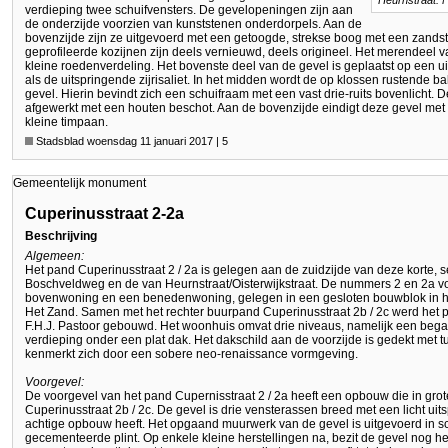
Heurnstraat. 
verdieping twee schuifvensters. De gevelopeningen zijn aan
de onderzijde voorzien van kunststenen onderdorpels. Aan de
bovenzijde zijn ze uitgevoerd met een getoogde, strekse boog met een zandst
geprofileerde kozijnen zijn deels vernieuwd, deels origineel. Het merendeel 
kleine roedenverdeling. Het bovenste deel van de gevel is geplaatst op een uit
als de uitspringende zijrisaliet. In het midden wordt de op klossen rustende
gevel. Hierin bevindt zich een schuifraam met een vast drie-ruits bovenlicht. 
afgewerkt met een houten beschot. Aan de bovenzijde eindigt deze gevel me
kleine timpaan.
Stadsblad woensdag 11 januari 2017 | 5
Gemeentelijk monument
Cuperinusstraat 2-2a
Beschrijving
Algemeen:
Het pand Cuperinusstraat 2 / 2a is gelegen aan de zuidzijde van deze korte, 
Boschveldweg en de van Heurnstraat/Oisterwijkstraat. De nummers 2 en 2
bovenwoning en een benedenwoning, gelegen in een gesloten bouwblok in het 
Het Zand. Samen met het rechter buurpand Cuperinusstraat 2b / 2c werd het p
F.H.J. Pastoor gebouwd. Het woonhuis omvat drie niveaus, namelijk een beg
verdieping onder een plat dak. Het dakschild aan de voorzijde is gedekt met 
kenmerkt zich door een sobere neo-renaissance vormgeving.
Voorgevel:
De voorgevel van het pand Cupernisstraat 2 / 2a heeft een opbouw die in grote
Cuperinusstraat 2b / 2c. De gevel is drie vensterassen breed met een licht uits
achtige opbouw heeft. Het opgaand muurwerk van de gevel is uitgevoerd in s
gecementeerde plint. Op enkele kleine herstellingen na, bezit de gevel nog he