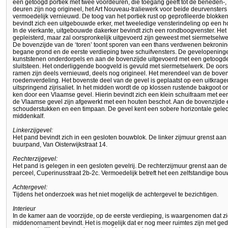
een getoogd portiek met twee voordeuren, die toegang geeft tot de beneden-,
deuren zijn nog origineel, het Art Nouveau-traliewerk voor beide deurvensters
vermoedelijk vernieuwd. De toog van het portiek rust op geprofileerde blokken
bevindt zich een uitgebouwde erker, met tweeledige vensterindeling op een ho
In de vierkante, uitgebouwde dakerker bevindt zich een rondboogvenster. Het
gepleisterd, maar zal oorspronkelijk uitgevoerd zijn geweest met siermetselwe
De bovenzijde van de ‘toren’ toont sporen van een thans verdwenen bekroning.
begane grond en de eerste verdieping twee schuifvensters. De gevelopeninge
kunststenen onderdorpels en aan de bovenzijde uitgevoerd met een getoogd
sluitsteen. Het onderliggende boogveld is gevuld met siermetselwerk. De oors
ramen zijn deels vernieuwd, deels nog origineel. Het merendeel van de boven
roedenverdeling. Het bovenste deel van de gevel is geplaatst op een uitkragend
uitspringend zijrisaliet. In het midden wordt de op klossen rustende bakgoot o
ken door een Vlaamse gevel. Hierin bevindt zich een klein schuifraam met een 
de Vlaamse gevel zijn afgewerkt met een houten beschot. Aan de bovenzijde ei
schouderstukken en een timpaan. De gevel kent een sobere horizontale geled
middenkalf.
Linkerzijgevel:
Het pand bevindt zich in een gesloten bouwblok. De linker zijmuur grenst aan 
buurpand, Van Oisterwijkstraat 14.
Rechterzijgevel:
Het pand is gelegen in een gesloten gevelrij. De rechterzijmuur grenst aan 
perceel, Cuperinusstraat 2b-2c. Vermoedelijk betreft het een zelfstandige bo
Achtergevel:
Tijdens het onderzoek was het niet mogelijk de achtergevel te bezichtigen.
Interieur
In de kamer aan de voorzijde, op de eerste verdieping, is waargenomen dat z
middenornament bevindt. Het is mogelijk dat er nog meer ruimtes zijn met g