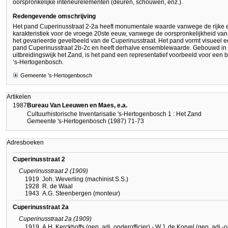
oorspronkelijke interieurelementen (deuren, schouwen, enz.).
Redengevende omschrijving
Het pand Cuperinusstraat 2-2a heeft monumentale waarde vanwege de rijke e
karakteristiek voor de vroege 20ste eeuw, vanwege de oorspronkelijkheid v
het gevarieerde gevelbeeld van de Cuperinusstraat. Het pand vormt visueel e
pand Cuperinusstraat 2b-2c en heeft derhalve ensemblewaarde. Gebouwd in 
uitbreidingswijk het Zand, is het pand een representatief voorbeeld voor een 
‘s-Hertogenbosch.
Gemeente 's-Hertogenbosch
Artikelen
1987
Bureau Van Leeuwen en Maes, e.a.
Cultuurhistorische Inventarisatie 's-Hertogenbosch 1 : Het Zand
Gemeente 's-Hertogenbosch (1987) 71-73
Adresboeken
Cuperinusstraat 2
Cuperinusstraat 2 (1909)
1919
Joh. Weverling (machinist S.S.)
1928
R. de Waal
1943
A.G. Steenbergen (monteur)
Cuperinusstraat 2a
Cuperinusstraat 2a (1909)
1919
A.H. Kerckhoffs (gep. adj. onderofficier) - W.J. de Korvel (gep. adj.-o