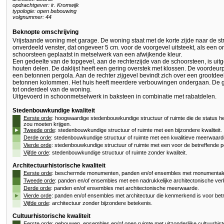
opdrachtgever: ir. Kromwijk
typologie: open bebouwing
volgnummer: 44
Beknopte omschrijving
Vrijstaande woning met garage. De woning staat met de korte zijde naar de str
onverdeeld venster, dat ongeveer 5 cm. voor de voorgevel uitsteekt, als een o
schoorsteen geplaatst in metselwerk van een afwijkende kleur.
Een gedeelte van de topgevel, aan de rechterzijde van de schoorsteen, is uit
houten delen. De daklijst heeft een gering overstek met klossen. De voordeurpar
een betonnen pergola. Aan de rechter zijgevel bevindt zich over een grootde
betonnen kolommen. Het huis heeft meerdere verbouwingen ondergaan. De ga
tot onderdeel van de woning.
Uitgevoerd in schoonmetselwerk in baksteen in combinatie met rabatdelen.
Stedenbouwkundige kwaliteit
Eerste orde
: hoogwaardige stedenbouwkundige structuur of ruimte die de status h
zou moeten krijgen.
►
Tweede orde
: stedenbouwkundige structuur of ruimte met een bijzondere kwaliteit.
Derde orde
: stedenbouwkundige structuur of ruimte met een kwalitieve meerwaard
Vierde orde
: stedenbouwkundige structuur of ruimte met een voor de betreffende p
Vijfde orde
: stedenbouwkundige structuur of ruimte zonder kwaliteit.
Architectuurhistorische kwaliteit
Eerste orde
: beschermde monumenten, panden en/of ensembles met monumentale 
Tweede orde
: panden en/of ensembles met een nadrukkelijke architectonische verb
Derde orde
: panden en/of ensembles met architectonische meerwaarde.
►
Vierde orde
: panden en/of ensembles met architectuur die kenmerkend is voor betr
Vijfde orde
: architectuur zonder bijzondere betekenis.
Cultuurhistorische kwaliteit
Eerste orde
: gebouwen, ensembles en/of open ruimte met uitzonderlijke cultuurhis