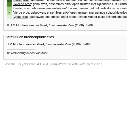
Tweede orde
: gebouwen, ensembles en/of open ruimten met bijzondere cultuurhist
Derde orde
: gebouwen, ensembles en/of open ruimten met cultuurhistorische mee
►
Vierde orde
: gebouwen, ensembles en/of open ruimten met geringe cultuurhistori
Vijfde orde
: gebouwen, ensembles en/of open ruimten zonder cultuurhistorische k
J.M.M. (Jan) van der Vaart,
Inventarisatie Zuid
(2008) 85-86
Literatuur en bronnenpublicaties
J.M.M. (Jan) van der Vaart,
Inventarisatie Zuid
(2008) 85-86
n: vermelding in een voetnoot
Bossche Encyclopedie |
A.F.A.M. (Ton) Wetzer © 2003-2026 versie 12.1