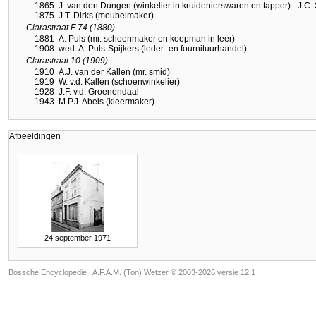
1865
J. van den Dungen (winkelier in kruidenierswaren en tapper) - J.C
1875
J.T. Dirks (meubelmaker)
Clarastraat F 74 (1880)
1881
A. Puls (mr. schoenmaker en koopman in leer)
1908
wed. A. Puls-Spijkers (leder- en fournituurhandel)
Clarastraat 10 (1909)
1910
A.J. van der Kallen (mr. smid)
1919
W. v.d. Kallen (schoenwinkelier)
1928
J.F. v.d. Groenendaal
1943
M.P.J. Abels (kleermaker)
Afbeeldingen
24 september 1971
Bossche Encyclopedie |
A.F.A.M. (Ton) Wetzer © 2003-2026 versie 12.1