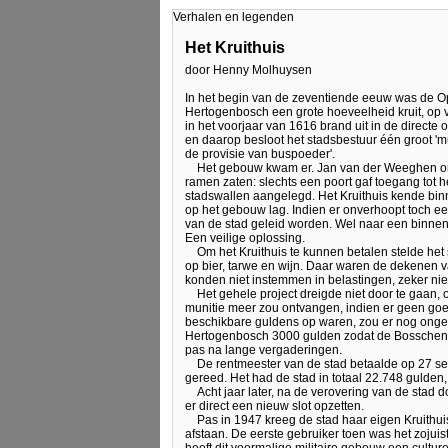
Verhalen en legenden
Het Kruithuis
door Henny Molhuysen
In het begin van de zeventiende eeuw was de Ops
Hertogenbosch een grote hoeveelheid kruit, op 
in het voorjaar van 1616 brand uit in de direct
en daarop besloot het stadsbestuur één groot '
de provisie van buspoeder'.
Het gebouw kwam er. Jan van der Weeghen on
ramen zaten: slechts een poort gaf toegang tot h
stadswallen aangelegd. Het Kruithuis kende binn
op het gebouw lag. Indien er onverhoopt toch een
van de stad geleid worden. Wel naar een binnen
Een veilige oplossing.
Om het Kruithuis te kunnen betalen stelde het
op bier, tarwe en wijn. Daar waren de dekenen va
konden niet instemmen in belastingen, zeker nie
Het gehele project dreigde niet door te gaan, 
munitie meer zou ontvangen, indien er geen g
beschikbare guldens op waren, zou er nog ongeve
Hertogenbosch 3000 gulden zodat de Bosschena
pas na lange vergaderingen.
De rentmeester van de stad betaalde op 27 s
gereed. Het had de stad in totaal 22.748 gulden, 
Acht jaar later, na de verovering van de stad
er direct een nieuw slot opzetten.
Pas in 1947 kreeg de stad haar eigen Kruithuis 
afstaan. De eerste gebruiker toen was het zojuis