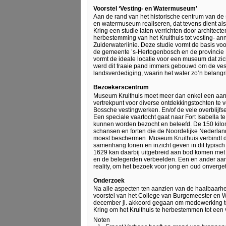
Voorstel ‘Vesting- en Watermuseum’
Aan de rand van het historische centrum van de 
en watermuseum realiseren, dat tevens dient al
Kring een studie laten verrichten door archite
herbestemming van het Kruithuis tot vesting- 
Zuiderwaterlinie. Deze studie vormt de basis v
de gemeente ’s-Hertogenbosch en de provincie N
vormt de ideale locatie voor een museum dat zi
werd dit fraaie pand immers gebouwd om de ves
landsverdediging, waarin het water zo’n belangr
Bezoekerscentrum
Museum Kruithuis moet meer dan enkel een aan
vertrekpunt voor diverse ontdekkingstochten te vo
Bossche vestingwerken. En/of de vele overblijfs
Een speciale vaartocht gaat naar Fort Isabella 
kunnen worden bezocht en beleefd. De 150 kilome
schansen en forten die de Noordelijke Nederlan
moest beschermen. Museum Kruithuis verbindt da
samenhang tonen en inzicht geven in dit typisc
1629 kan daarbij uitgebreid aan bod komen met
en de belegerden verbeelden. Een en ander aan
reality, om het bezoek voor jong en oud onverget
Onderzoek
Na alle aspecten ten aanzien van de haalbaarh
voorstel van het College van Burgemeester en 
december jl. akkoord gegaan om medewerking te
Kring om het Kruithuis te herbestemmen tot ee
Noten