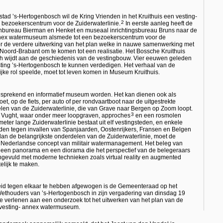
stad ’s-Hertogenbosch wil de Kring Vrienden in het Kruithuis een vesting-
2
s bezoekerscentrum voor de Zuiderwaterlinie.
In eerste aanleg heeft de
ctenbureau Bierman en Henket en museaal inrichtingsbureau Bruns naar de
annex watermuseum alsmede tot een bezoekerscentrum voor de
oor de verdere uitwerking van het plan welke in nauwe samenwerking met
oord-Brabant om te komen tot een realisatie. Het Bossche Kruithuis
ch wijdt aan de geschiedenis van de vestingbouw. Vier eeuwen geleden
ting ’s-Hertogenbosch te kunnen verdedigen. Het verhaal van de
ijke rol speelde, moet tot leven komen in Museum Kruithuis.
sprekend en informatief museum worden. Het kan dienen ook als
et, op de fiets, per auto of per rondvaartboot naar de uitgestrekte
elen van de Zuiderwaterlinie, die van Grave naar Bergen op Zoom loopt.
3
te Vught, waar onder meer loopgraven, approches
en een rosmolen
ter lange Zuiderwaterlinie bestaat uit elf vestingsteden, en enkele
den tegen invallen van Spanjaarden, Oostenrijkers, Fransen en Belgen
n de belangrijkste onderdelen van de Zuiderwaterlinie, moet de
h Nederlandse concept van militair watermanagement. Het beleg van
 een panorama en een diorama die het perspectief van de belegeraars
gevuld met moderne technieken zoals virtual reality en augmented
elijk te maken.
eid tegen elkaar te hebben afgewogen is de Gemeenteraad op het
Wethouders van ’s-Hertogenbosch in zijn vergadering van dinsdag 19
 verlenen aan een onderzoek tot het uitwerken van het plan van de
n vesting- annex watermuseum.