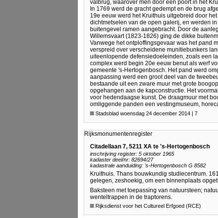
valbrug, waarover men door een poort in het Kru
In 1769 werd de gracht gedempt en de brug afge
19e eeuw werd het Kruithuis uitgebreid door het
dichtmetselen van de open galerij, en werden in
buitengevel ramen aangebracht. Door de aanleg
Willemsvaart (1823-1826) ging de dikke buitenm
Vanwege het ontploffingsgevaar was het pand maa
verspreid over verscheidene munitiebunkers la
uiteenlopende defensiedoeleinden, zoals een la
complex werd begin 20e eeuw benut als werf vo
gemeente 's-Hertogenbosch. Het pand werd omgeb
aanpassing werd een groot deel van de tweebeuk
bestaande uit een zware muur met grote boogo
opgehangen aan de kapconstructie. Het voormal
voor hedendaagse kunst. De draagmuur met boogst
omliggende panden een vestingmuseum, horeca (h
Stadsblad woensdag 24 december 2014 | 7
Rijksmonumentenregister
Citadellaan 7, 5211 XA te 's-Hertogenbosch
inschrijving register: 5 oktober 1965
kadaster deel/nr: 82694/27
kadastrale aanduiding: 's-Hertogenbosch G 8582
Kruithuis. Thans bouwkundig studiecentrum. 1
gelegen, zeshoekig, om een binnenplaats opget
Baksteen met toepassing van natuursteen; natuu
wenteltrappen in de traptorens.
Rijksdienst voor het Cultureel Erfgoed (RCE)