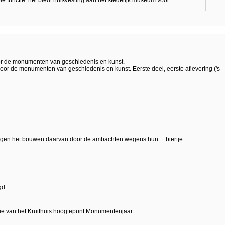
le functie: het biedt huisvesting aan het stedelijk museum voor
or de monumenten van geschiedenis en kunst.
voor de monumenten van geschiedenis en kunst. Eerste deel, eerste aflevering ('s-
 tegen het bouwen daarvan door de ambachten wegens hun ... biertje
gd
ratie van het Kruithuis hoogtepunt Monumentenjaar