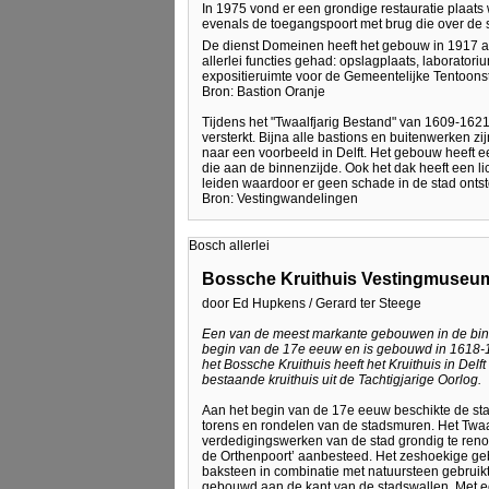
In 1975 vond er een grondige restauratie plaats
evenals de toegangspoort met brug die over de s
De dienst Domeinen heeft het gebouw in 1917 a
allerlei functies gehad: opslagplaats, laboratori
expositieruimte voor de Gemeentelijke Tentoonst
Bron: Bastion Oranje
Tijdens het "Twaalfjarig Bestand" van 1609-1621,
versterkt. Bijna alle bastions en buitenwerken 
naar een voorbeeld in Delft. Het gebouw heeft ee
die aan de binnenzijde. Ook het dak heeft een li
leiden waardoor er geen schade in de stad ontst
Bron: Vestingwandelingen
Bosch allerlei
Bossche Kruithuis Vestingmuseu
door Ed Hupkens / Gerard ter Steege
Een van de meest markante gebouwen in de binnen
begin van de 17e eeuw en is gebouwd in 1618-
het Bossche Kruithuis heeft het Kruithuis in Delf
bestaande kruithuis uit de Tachtigjarige Oorlog.
Aan het begin van de 17e eeuw beschikte de sta
torens en rondelen van de stadsmuren. Het Tw
verdedigingswerken van de stad grondig te renov
de Orthenpoort’ aanbesteed. Het zeshoekige ge
baksteen in combinatie met natuursteen gebruikt
gebouwd aan de kant van de stadswallen. Met een