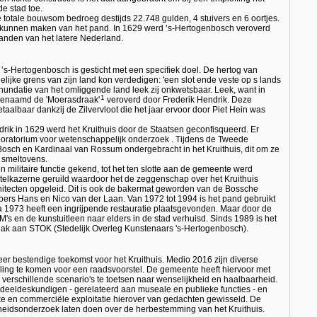
de stad toe.
totale bouwsom bedroeg destijds 22.748 gulden, 4 stuivers en 6 oortjes.
 kunnen maken van het pand. In 1629 werd ’s-Hertogenbosch veroverd
anden van het latere Nederland.
’s-Hertogenbosch is gesticht met een specifiek doel. De hertog van
lijke grens van zijn land kon verdedigen: 'een slot ende veste op s lands
nundatie van het omliggende land leek zij onkwetsbaar. Leek, want in
1
jgenaamd de 'Moerasdraak'
veroverd door Frederik Hendrik. Deze
taalbaar dankzij de Zilvervloot die het jaar ervoor door Piet Hein was
rik in 1629 werd het Kruithuis door de Staatsen geconfisqueerd. Er
boratorium voor wetenschappelijk onderzoek . Tijdens de Tweede
osch en Kardinaal van Rossum ondergebracht in het Kruithuis, dit om ze
 smeltovens.
n militaire functie gekend, tot het ten slotte aan de gemeente werd
rtelkazerne geruild waardoor het de zeggenschap over het Kruithuis
 architecten opgeleid. Dit is ook de bakermat geworden van de Bossche
ers Hans en Nico van der Laan. Van 1972 tot 1994 is het pand gebruikt
 1973 heeft een ingrijpende restauratie plaatsgevonden. Maar door de
's en de kunstuitleen naar elders in de stad verhuisd. Sinds 1989 is het
dak aan STOK (Stedelijk Overleg Kunstenaars 's-Hertogenbosch).
r bestendige toekomst voor het Kruithuis. Medio 2016 zijn diverse
ing te komen voor een raadsvoorstel. De gemeente heeft hiervoor met
verschillende scenario's te toetsen naar wenselijkheid en haalbaarheid.
 deeldeskundigen - gerelateerd aan museale en publieke functies - en
e en commerciële exploitatie hierover van gedachten gewisseld. De
idsonderzoek laten doen over de herbestemming van het Kruithuis.