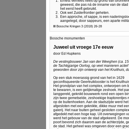
1.
Ernest Verhees heeft op grond van bronnen
geweest, die pas ná de inname van de stad i
het eerst heeft gebruikt.
2.
Ook wel Zuiderfrontier geheten.
3.
Een approche, of sappe, is een naderingslo
aangelegd, door sappeurs, een aparte milit
Bossche Kringen 3 (2018) 26-28
Bossche monumenten
Juweel uit vroege 17e eeuw
door Ed Hupkens
De vestingbouwer Jan van der Weeghen (ca. 1560 
de Tachtigjarige Oorlog, op veel manieren actie
geworden door zijn ontwerp van het Kruithuis, 
Op een stuk moerassig grond van het in 1629
geconfisqueerde Geertruiklooster is het Kruithuis
Het grondplan van het complex, ontworpen om bu
te bewaren, is een gelijkmatige zeshoek. Het pa
langgerekt, geknikt bouwwerk rond een open bin
zijn twee gemetselde, zeshoekige traptorentjes 
op de buitenhoeken. Aan de stadszijde werd he
afgesloten met een geknikte, dikke muur met ee
galerij. Het naar buiten geheel gesloten comple
afgedekt met een hoge kap. Uit overwegingen va
werd het gebouw van de stad afgekeerd. De m
poort bevond zich daarom aan de achterzijde, g
de stad. Het geheel was omgeven door een grac