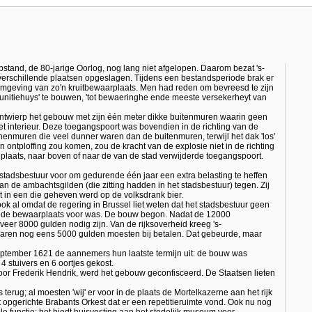
tand, de 80-jarige Oorlog, nog lang niet afgelopen. Daarom bezat 's-
verschillende plaatsen opgeslagen. Tijdens een bestandsperiode brak er
e omgeving van zo'n kruitbewaarplaats. Men had reden om bevreesd te zijn
munitiehuys' te bouwen, 'tot bewaeringhe ende meeste versekerheyt van
twierp het gebouw met zijn één meter dikke buitenmuren waarin geen
et interieur. Deze toegangspoort was bovendien in de richting van de
enmuren die veel dunner waren dan de buitenmuren, terwijl het dak 'los'
 ontploffing zou komen, zou de kracht van de explosie niet in de richting
plaats, naar boven of naar de van de stad verwijderde toegangspoort.
 stadsbestuur voor om gedurende één jaar een extra belasting te heffen
n de ambachtsgilden (die zitting hadden in het stadsbestuur) tegen. Zij
t in een die geheven werd op de volksdrank bier.
ook al omdat de regering in Brussel liet weten dat het stadsbestuur geen
oede bewaarplaats voor was. De bouw begon. Nadat de 12000
er 8000 gulden nodig zijn. Van de rijksoverheid kreeg 's-
ren nog eens 5000 gulden moesten bij betalen. Dat gebeurde, maar
eptember 1621 de aannemers hun laatste termijn uit: de bouw was
4 stuivers en 6 oortjes gekost.
 door Frederik Hendrik, werd het gebouw geconfisceerd. De Staatsen lieten
terug; al moesten 'wij' er voor in de plaats de Mortelkazerne aan het rijk
t opgerichte Brabants Orkest dat er een repetitieruimte vond. Ook nu nog