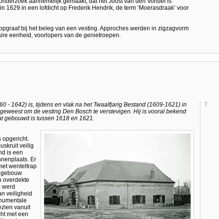
onderzoek aannemelijk gemaakt, dat het Joost van den Vondel is
n 1629 in een lofdicht op Frederik Hendrik, de term ‘Moerasdraak’ voor
opgraaf bij het beleg van een vesting. Approches werden in zigzagvorm
aire eenheid, voorlopers van de genietroepen.
- 1642) is, tijdens en vlak na het Twaalfjarig Bestand (1609-1621) in
7
f geweest om de vesting Den Bosch te verstevigen. Hij is vooral bekend
dat gebouwd is tussen 1618 en 1621.
 opgericht.
skruit veilig
nd is een
nenplaats. Er
met wenteltrap
t gebouw
n overdekte
x werd
n veiligheid
onumentale
ezien vanuit
ht met een