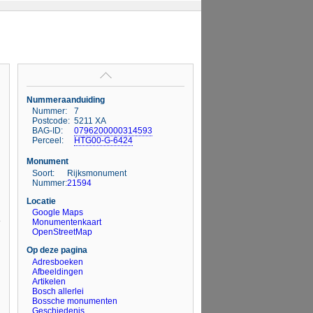
Nummeraanduiding
Nummer:
7
Postcode:
5211 XA
BAG-ID:
0796200000314593
Perceel:
HTG00-G-6424
Monument
Soort:
Rijksmonument
Nummer:
21594
Locatie
Google Maps
Monumentenkaart
OpenStreetMap
Op deze pagina
Adresboeken
Afbeeldingen
Artikelen
Bosch allerlei
Bossche monumenten
Geschiedenis