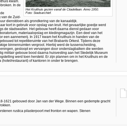
ithuis kwam.
broken. In de
Het Kruithuis gezien vanaf de Citadellaan. Anno 1950.
 de
Foto: Stadsarchief.
 van de Zuid-
uur dienstdoen als grondkering van de kanaaldijk.
r kort in gebruik voor opslag van kruit. Het gevaarlijke goedje werd
ngs de stadswallen. Het gebouw heeft daarna dienst gedaan voor
boratorium, materiaalopslag en kledingmagazijn. Een deel van het
or een aannemerij. In 1917 kwam het Kruithuis in handen van de
ouwd tot repetitieruimte van het Brabants Orkest. Tijdens deze
ige binnenruimten vergroot. Hierbij werd de tussenscheiding,
peningen, gesloopt en vervangen door onderslagbalken die werden
ig militair gebouw bood daarna huisvesting aan het Stedelijk Museum
elling werd toen hersteld. Er zijn plannen om in het Kruithuis en de
otel/restaurant) of kantoren in onder te brengen.
618-1621 gebouwd door Jan van der Wege. Binnen een gedempte gracht
rokken.
rstenen rustica pilasterpoort met fronton en wapen. Stenen