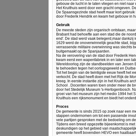
gebouw de lucht in te laten vliegen en niet naar 
Het Kruithuis werd door een gracht omgeven. De 
De Spaansgezinde stad heeft maar kort gebruik
door Frederik Hendrik en kwam het gebouw in h
Gebruik
De meeste steden zijn organisch ontstaan, maar 
Brabant had behoefte aan een stad die de noorde
end'. De stad werd vaak belegerd,maar dankzij i
1629 werd de onoverwinnelijk geachte stad, bi
verrassende militaire overwinning was slechts be
buitgemaakt op de Spanjaarden.
Na de verovering van de stad door Frederik Hend
kwam eerst een wapenfabriek in en later een la
Wereldoorlog zijn de standbeelden van Jeroen B
te behoeden tegen het oorlogsgeweld en Duitse
Tot het begin van de twintigste eeuw heeft het ee
verkocht. De stad heeft doen met het Rijk de Mo
kreeg. In eerste instantie zijn in het Kruithuis
School . Docenten waren toen onder meer de bro
door het Stedelijk Museum 's-Hertogenbosch. Na
groei van het museum zijn het medio 1994 het SM
Kruithuis een rijksmonument en biedt het onder
Proces
De gemeente is sinds 2015 op zoek naar een mee
stappen ondernomen om tot een passende invull
vele partijen gesproken met de bedoeling om de 
Tijdens een breed opgezette bijeenkomst is met
deskundigen op het gebied van maatschappelijk
gemeente heeft bovendien HEVO een haalbaarhe