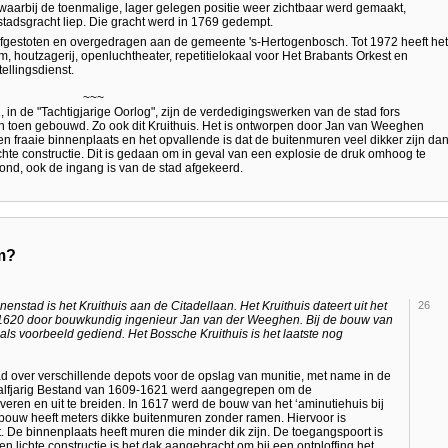
 waarbij de toenmalige, lager gelegen positie weer zichtbaar werd gemaakt,
tadsgracht liep. Die gracht werd in 1769 gedempt.
fgestoten en overgedragen aan de gemeente 's-Hertogenbosch. Tot 1972 heeft het
um, houtzagerij, openluchtheater, repetitielokaal voor Het Brabants Orkest en
ellingsdienst.
~~~
 in de "Tachtigjarige Oorlog", zijn de verdedigingswerken van de stad fors
zijn toen gebouwd. Zo ook dit Kruithuis. Het is ontworpen door Jan van Weeghen
n fraaie binnenplaats en het opvallende is dat de buitenmuren veel dikker zijn da
chte constructie. Dit is gedaan om in geval van een explosie de druk omhoog te
ond, ook de ingang is van de stad afgekeerd.
m?
stad is het Kruithuis aan de Citadellaan. Het Kruithuis dateert uit het
26
1620 door bouwkundig ingenieur Jan van der Weeghen. Bij de bouw van
t als voorbeeld gediend. Het Bossche Kruithuis is het laatste nog
d over verschillende depots voor de opslag van munitie, met name in de
aalfjarig Bestand van 1609-1621 werd aangegrepen om de
eren en uit te breiden. In 1617 werd de bouw van het ‘aminutiehuis bij
bouw heeft meters dikke buitenmuren zonder ramen. Hiervoor is
. De binnenplaats heeft muren die minder dik zijn. De toegangspoort is
 lichte constructie is het dak aangebracht om bij een ontploffing het