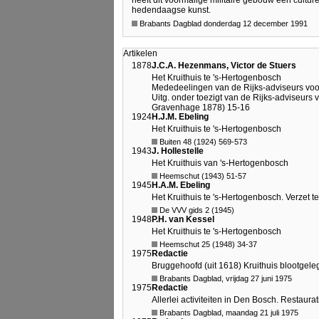
heeft dit voormalige militaire gebouw een culture
hedendaagse kunst.
Brabants Dagblad donderdag 12 december 1991
Artikelen
1878
J.C.A. Hezenmans, Victor de Stuers
Het Kruithuis te 's-Hertogenbosch
Mededeelingen van de Rijks-adviseurs vo
Uitg. onder toezigt van de Rijks-adviseurs 
Gravenhage 1878) 15-16
1924
H.J.M. Ebeling
Het Kruithuis te 's-Hertogenbosch
Buiten 48 (1924) 569-573
1943
J. Hollestelle
Het Kruithuis van 's-Hertogenbosch
Heemschut (1943) 51-57
1945
H.A.M. Ebeling
Het Kruithuis te 's-Hertogenbosch. Verzet
De VVV gids 2 (1945)
1948
P.H. van Kessel
Het Kruithuis te 's-Hertogenbosch
Heemschut 25 (1948) 34-37
1975
Redactie
Bruggehoofd (uit 1618) Kruithuis blootgele
Brabants Dagblad, vrijdag 27 juni 1975
1975
Redactie
Allerlei activiteiten in Den Bosch. Restau
Brabants Dagblad, maandag 21 juli 1975