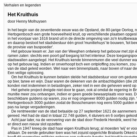
Verhalen en legenden
Het Kruithuis
door Henny Molhuysen
In het begin van de zeventiende eeuw was de Opstand, de 80-jarige Oorlog, n
Hertogenbosch een grote hoeveelheid kruit, op verschillende plaatsen opges
in het voorjaar van 1616 brand uit in de directe omgeving van zo'n kruitbewa
en daarop besloot het stadsbestuur één groot 'munitiehuys' te bouwen, 'tot 
de provisie van buspoeder'.
Het gebouw kwam er. Jan van der Weeghen ontwierp het gebouw met zijn 
ramen zaten: slechts een poort gaf toegang tot het interieur. Deze toegangspo
stadswallen aangelegd. Het Kruithuis kende binnenmuren die veel dunner ware
op het gebouw lag. Indien er onverhoopt toch een ontploffing zou komen, zou d
van de stad geleid worden. Wel naar een binnenplaats, naar boven of naar de
Een veilige oplossing.
Om het Kruithuis te kunnen betalen stelde het stadsbestuur voor om geduren
op bier, tarwe en wijn. Daar waren de dekenen van de ambachtsgilden (die zitt
konden niet instemmen in belastingen, zeker niet in een die geheven werd op 
Het gehele project dreigde niet door te gaan, ook al omdat de regering in Br
munitie meer zou ontvangen, indien er geen goede bewaarplaats voor was.
beschikbare guldens op waren, zou er nog ongeveer 8000 gulden nodig zijn. V
Hertogenbosch 3000 gulden zodat de Bosschenaren nog eens 5000 gulden mo
pas na lange vergaderingen.
De rentmeester van de stad betaalde op 27 september 1621 de aannemers h
gereed. Het had de stad in totaal 22.748 gulden, 4 stuivers en 6 oortjes gekost
Acht jaar later, na de verovering van de stad door Frederik Hendrik, werd h
er direct een nieuw slot opzetten.
Pas in 1947 kreeg de stad haar eigen Kruithuis terug; al moesten 'wij' er voo
afstaan. De eerste gebruiker toen was het zojuist opgerichte Brabants Orkest 