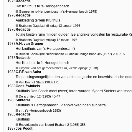
1975
Redactie
Het Kruithuis te 's-Hertogenbosch
Gemeente 's-Hertogenbosch ('s-Hertogenbosch 1975)
1976
Redactie
Aankleding terrein Kruithuis
Brabants Dagblad, dinsdag 13 januari 1976
1976
Redactie
Totale kosten ruim miljoen gulden. Belangrijke vondsten bij restauratie Kr
Brabants Dagblad, vrijdag 12 maart 1976
1977
A.H. van Drunen
Het kruithuis van 's-Hertogenbosch ()
Bulletin Koninklijke Nederlandse Oudheidkundige Bond 4/5 (1977) 200-215
1978
Redactie
Het Kruithuis te 's-Hertogenbosch
Uitgave van het gemeentebestuur, vierde oplage (1978)
1983
C.P.F. van Aalst
Toepassingsmogelijkheden van archeologische en bouwhistorische onde
Van Bos tot Stad (1983) 171
1983
Cees Zwinkels
Kruithuis Den Bosch moet (weer) toren worden. Sjoerd Soeters wint mee
De architect 12 (1983) 40-47
1983
Subterra
Kruithuis 's Hertogenbosch. Planoverwegingen sub terra
s.n. ('s-Hertogenbosch 1983)
1985
Redactie
Kruithuis
Encyclopedie van Noord-Brabant 2 (1985) 358
1987
Jos Poodt