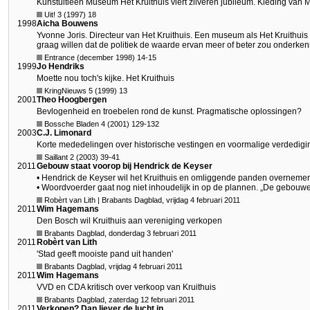
Kunstuitleen Museum Het Kruithuis viert zilveren jubileum. Kleding van M
Uit! 3 (1997) 18
1998
Aicha Bouwens
Yvonne Joris. Directeur van Het Kruithuis. Een museum als Het Kruithui
graag willen dat de politiek de waarde ervan meer of beter zou onderke
Entrance (december 1998) 14-15
1999
Jo Hendriks
Moette nou toch's kijke. Het Kruithuis
KringNieuws 5 (1999) 13
2001
Theo Hoogbergen
Bevlogenheid en troebelen rond de kunst. Pragmatische oplossingen?
Bossche Bladen 4 (2001) 129-132
2003
C.J. Limonard
Korte mededelingen over historische vestingen en voormalige verdedig
Saillant 2 (2003) 39-41
2011
Gebouw staat voorop bij Hendrick de Keyser
• Hendrick de Keyser wil het Kruithuis en omliggende panden overnem
• Woordvoerder gaat nog niet inhoudelijk in op de plannen. „De gebouwe
Robèrt van Lith | Brabants Dagblad, vrijdag 4 februari 2011
2011
Wim Hagemans
Den Bosch wil Kruithuis aan vereniging verkopen
Brabants Dagblad, donderdag 3 februari 2011
2011
Robèrt van Lith
'Stad geeft mooiste pand uit handen'
Brabants Dagblad, vrijdag 4 februari 2011
2011
Wim Hagemans
VVD en CDA kritisch over verkoop van Kruithuis
Brabants Dagblad, zaterdag 12 februari 2011
2011
Verkopen? Dan liever de lucht in