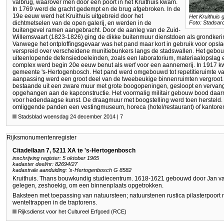
valbrug, waarover men door een poort in het Kruithuis kwam.
In 1769 werd de gracht gedempt en de brug afgebroken. In de
19e eeuw werd het Kruithuis uitgebreid door het
Het Kruithuis 
dichtmetselen van de open galerij, en werden in de
Foto: Stadsarc
buitengevel ramen aangebracht. Door de aanleg van de Zuid-
Willemsvaart (1823-1826) ging de dikke buitenmuur dienstdoen als grondkeri
Vanwege het ontploffingsgevaar was het pand maar kort in gebruik voor opslag
verspreid over verscheidene munitiebunkers langs de stadswallen. Het gebo
uiteenlopende defensiedoeleinden, zoals een laboratorium, materiaalopslag 
complex werd begin 20e eeuw benut als werf voor een aannemerij. In 1917 k
gemeente 's-Hertogenbosch. Het pand werd omgebouwd tot repetitieruimte van
aanpassing werd een groot deel van de tweebeukige binnenruimten vergroot. 
bestaande uit een zware muur met grote boogopeningen, gesloopt en vervan
opgehangen aan de kapconstructie. Het voormalig militair gebouw bood daar
voor hedendaagse kunst. De draagmuur met boogstelling werd toen hersteld. E
omliggende panden een vestingmuseum, horeca (hotel/restaurant) of kantoren
Stadsblad woensdag 24 december 2014 | 7
Rijksmonumentenregister
Citadellaan 7, 5211 XA te 's-Hertogenbosch
inschrijving register: 5 oktober 1965
kadaster deel/nr: 82694/27
kadastrale aanduiding: 's-Hertogenbosch G 8582
Kruithuis. Thans bouwkundig studiecentrum. 1618-1621 gebouwd door Jan v
gelegen, zeshoekig, om een binnenplaats opgetrokken.
Baksteen met toepassing van natuursteen; natuurstenen rustica pilasterpoort
wenteltrappen in de traptorens.
Rijksdienst voor het Cultureel Erfgoed (RCE)