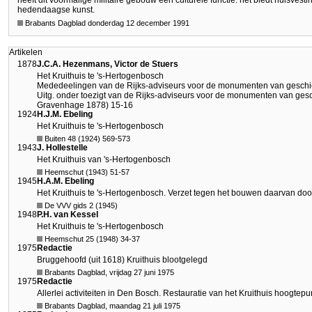
heeft dit voormalige militaire gebouw een culturele functie: het biedt huisves
hedendaagse kunst.
Brabants Dagblad donderdag 12 december 1991
Artikelen
1878
J.C.A. Hezenmans, Victor de Stuers
Het Kruithuis te 's-Hertogenbosch
Mededeelingen van de Rijks-adviseurs voor de monumenten van geschie
Uitg. onder toezigt van de Rijks-adviseurs voor de monumenten van geschi
Gravenhage 1878) 15-16
1924
H.J.M. Ebeling
Het Kruithuis te 's-Hertogenbosch
Buiten 48 (1924) 569-573
1943
J. Hollestelle
Het Kruithuis van 's-Hertogenbosch
Heemschut (1943) 51-57
1945
H.A.M. Ebeling
Het Kruithuis te 's-Hertogenbosch. Verzet tegen het bouwen daarvan doo
De VVV gids 2 (1945)
1948
P.H. van Kessel
Het Kruithuis te 's-Hertogenbosch
Heemschut 25 (1948) 34-37
1975
Redactie
Bruggehoofd (uit 1618) Kruithuis blootgelegd
Brabants Dagblad, vrijdag 27 juni 1975
1975
Redactie
Allerlei activiteiten in Den Bosch. Restauratie van het Kruithuis hoogte
Brabants Dagblad, maandag 21 juli 1975