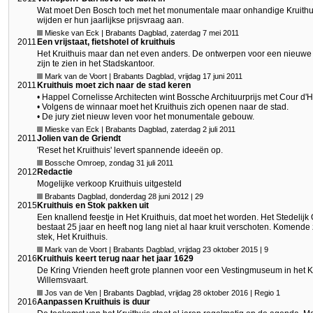
Wat moet Den Bosch toch met het monumentale maar onhandige Kruithuis?
wijden er hun jaarlijkse prijsvraag aan.
Mieske van Eck | Brabants Dagblad, zaterdag 7 mei 2011
2011
Een vrijstaat, fietshotel of kruithuis
Het Kruithuis maar dan net even anders. De ontwerpen voor een nieuwe i
zijn te zien in het Stadskantoor.
Mark van de Voort | Brabants Dagblad, vrijdag 17 juni 2011
2011
Kruithuis moet zich naar de stad keren
• Happel Cornelisse Architecten wint Bossche Archituurprijs met Cour d'
• Volgens de winnaar moet het Kruithuis zich openen naar de stad.
• De jury ziet nieuw leven voor het monumentale gebouw.
Mieske van Eck | Brabants Dagblad, zaterdag 2 juli 2011
2011
Jolien van de Griendt
'Reset het Kruithuis' levert spannende ideeën op.
Bossche Omroep, zondag 31 juli 2011
2012
Redactie
Mogelijke verkoop Kruithuis uitgesteld
Brabants Dagblad, donderdag 28 juni 2012 | 29
2015
Kruithuis en Stok pakken uit
Een knallend feestje in Het Kruithuis, dat moet het worden. Het Stedelij
bestaat 25 jaar en heeft nog lang niet al haar kruit verschoten. Komende 
stek, Het Kruithuis.
Mark van de Voort | Brabants Dagblad, vrijdag 23 oktober 2015 | 9
2016
Kruithuis keert terug naar het jaar 1629
De Kring Vrienden heeft grote plannen voor een Vestingmuseum in het Kru
Willemsvaart.
Jos van de Ven | Brabants Dagblad, vrijdag 28 oktober 2016 | Regio 1
2016
Aanpassen Kruithuis is duur