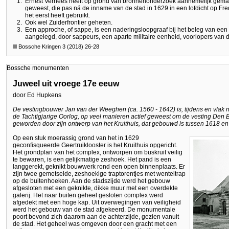
1.
Ernest Verhees heeft op grond van bronnenonderzoek aannemelijk gemaak
geweest, die pas ná de inname van de stad in 1629 in een lofdicht op Fre
het eerst heeft gebruikt.
2.
Ook wel Zuiderfrontier geheten.
3.
Een approche, of sappe, is een naderingsloopgraaf bij het beleg van ee
aangelegd, door sappeurs, een aparte militaire eenheid, voorlopers van 
Bossche Kringen 3 (2018) 26-28
Bossche monumenten
Juweel uit vroege 17e eeuw
door Ed Hupkens
De vestingbouwer Jan van der Weeghen (ca. 1560 - 1642) is, tijdens en vlak n
de Tachtigjarige Oorlog, op veel manieren actief geweest om de vesting Den B
geworden door zijn ontwerp van het Kruithuis, dat gebouwd is tussen 1618 en
Op een stuk moerassig grond van het in 1629
geconfisqueerde Geertruiklooster is het Kruithuis opgericht.
Het grondplan van het complex, ontworpen om buskruit veilig
te bewaren, is een gelijkmatige zeshoek. Het pand is een
langgerekt, geknikt bouwwerk rond een open binnenplaats. Er
zijn twee gemetselde, zeshoekige traptorentjes met wenteltrap
op de buitenhoeken. Aan de stadszijde werd het gebouw
afgesloten met een geknikte, dikke muur met een overdekte
galerij. Het naar buiten geheel gesloten complex werd
afgedekt met een hoge kap. Uit overwegingen van veiligheid
werd het gebouw van de stad afgekeerd. De monumentale
poort bevond zich daarom aan de achterzijde, gezien vanuit
de stad. Het geheel was omgeven door een gracht met een