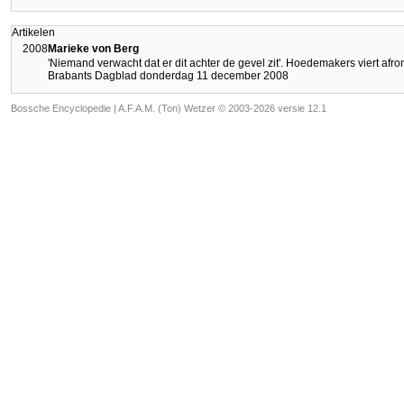
Artikelen
2008
Marieke von Berg
'Niemand verwacht dat er dit achter de gevel zit'. Hoedemakers viert a
Brabants Dagblad donderdag 11 december 2008
Bossche Encyclopedie |
A.F.A.M. (Ton) Wetzer © 2003-2026 versie 12.1