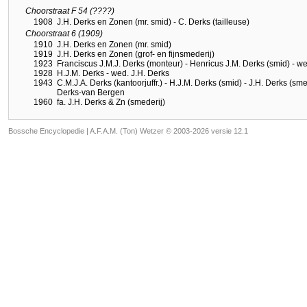
Choorstraat F 54 (????)
1908
J.H. Derks en Zonen (mr. smid) - C. Derks (tailleuse)
Choorstraat 6 (1909)
1910
J.H. Derks en Zonen (mr. smid)
1919
J.H. Derks en Zonen (grof- en fijnsmederij)
1923
Franciscus J.M.J. Derks (monteur) - Henricus J.M. Derks (smid) - 
1928
H.J.M. Derks - wed. J.H. Derks
1943
C.M.J.A. Derks (kantoorjuffr.) - H.J.M. Derks (smid) - J.H. Derks (smed
Derks-van Bergen
1960
fa. J.H. Derks & Zn (smederij)
Bossche Encyclopedie |
A.F.A.M. (Ton) Wetzer © 2003-2026 versie 12.1