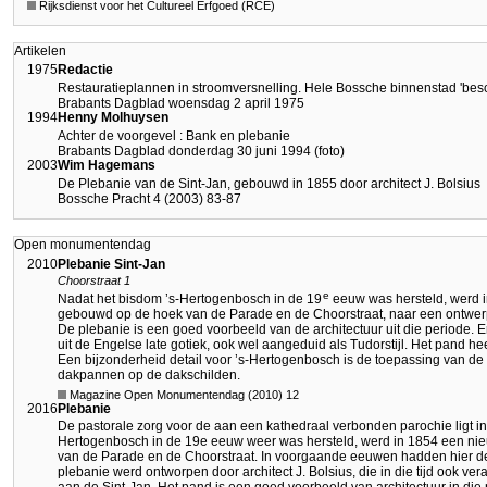
Rijksdienst voor het Cultureel Erfgoed (RCE)
Artikelen
1975
Redactie
Restauratieplannen in stroomversnelling. Hele Bossche binnenstad 'bes
Brabants Dagblad woensdag 2 april 1975
1994
Henny Molhuysen
Achter de voorgevel : Bank en plebanie
Brabants Dagblad donderdag 30 juni 1994 (foto)
2003
Wim Hagemans
De Plebanie van de Sint-Jan, gebouwd in 1855 door architect J. Bolsius
Bossche Pracht 4 (2003) 83-87
Open monumentendag
2010
Plebanie Sint-Jan
Choorstraat 1
e
Nadat het bisdom ’s-Hertogenbosch in de 19
eeuw was hersteld, werd i
gebouwd op de hoek van de Parade en de Choorstraat, naar een ontwerp 
De plebanie is een goed voorbeeld van de architectuur uit die periode.
uit de Engelse late gotiek, ook wel aangeduid als Tudorstijl. Het pand he
Een bijzonderheid detail voor ’s-Hertogenbosch is de toepassing van 
dakpannen op de dakschilden.
Magazine Open Monumentendag (2010) 12
2016
Plebanie
De pastorale zorg voor de aan een kathedraal verbonden parochie ligt i
Hertogenbosch in de 19e eeuw weer was hersteld, werd in 1854 een ni
van de Parade en de Choorstraat. In voorgaande eeuwen hadden hier 
plebanie werd ontworpen door architect J. Bolsius, die in die tijd ook ve