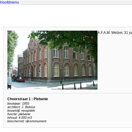
Hoofdmenu
A.F.A.M. Wetzer, 31 ju
Choorstraat 1 : Plebanie
bouwjaar: 1855
architect: J. Bolsius
bouwstijl: neogotiek
functie: plebanie
inhoud: 4.000 m3
beschermd: rijksmonument