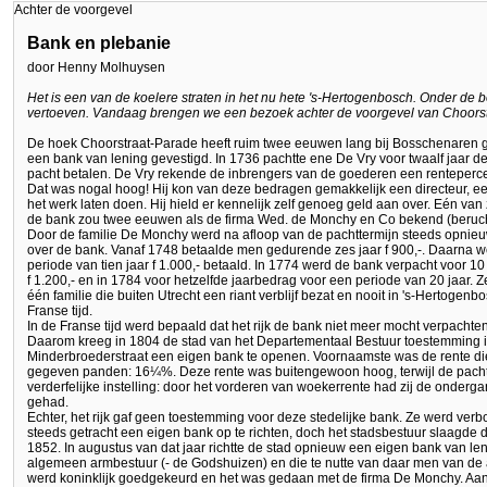
Achter de voorgevel
Bank en plebanie
door Henny Molhuysen
Het is een van de koelere straten in het nu hete 's-Hertogenbosch. Onder de 
vertoeven. Vandaag brengen we een bezoek achter de voorgevel van Choorst
De hoek Choorstraat-Parade heeft ruim twee eeuwen lang bij Bosschenaren
een bank van lening gevestigd. In 1736 pachtte ene De Vry voor twaalf jaar de 
pacht betalen. De Vry rekende de inbrengers van de goederen een renteperce
Dat was nogal hoog! Hij kon van deze bedragen gemakkelijk een directeur, ee
het werk laten doen. Hij hield er kennelijk zelf genoeg geld aan over. Eén va
de bank zou twee eeuwen als de firma Wed. de Monchy en Co bekend (beruc
Door de familie De Monchy werd na afloop van de pachttermijn steeds opnieu
over de bank. Vanaf 1748 betaalde men gedurende zes jaar f 900,-. Daarna 
periode van tien jaar f 1.000,- betaald. In 1774 werd de bank verpacht voor 1
f 1.200,- en in 1784 voor hetzelfde jaarbedrag voor een periode van 20 jaar.
één familie die buiten Utrecht een riant verblijf bezat en nooit in 's-Hertogen
Franse tijd.
In de Franse tijd werd bepaald dat het rijk de bank niet meer mocht verpachten
Daarom kreeg in 1804 de stad van het Departementaal Bestuur toestemming i
Minderbroederstraat een eigen bank te openen. Voornaamste was de rente d
gegeven panden: 16¼%. Deze rente was buitengewoon hoog, terwijl de pach
verderfelijke instelling: door het vorderen van woekerrente had zij de onder
gehad.
Echter, het rijk gaf geen toestemming voor deze stedelijke bank. Ze werd ve
steeds getracht een eigen bank op te richten, doch het stadsbestuur slaagde daa
1852. In augustus van dat jaar richtte de stad opnieuw een eigen bank van l
algemeen armbestuur (- de Godshuizen) en die te nutte van daar men van de ar
werd koninklijk goedgekeurd en het was gedaan met de firma De Monchy. Aan