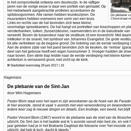
in het oorspronkelijk ontwerp een deurkozijn. In de vijftiger
jaren van de vorige eeuw is daar een portiek van gemaakt. Op
het metselwerk aangebrachte profielen accentueren de
spitsboogvormen. Alle ramen hebben kruiskozijnen. De
De plebanie v
muurankers hebben eveneens een vorm van een kruis.
Choorstraat m
Links en rechts van de hal bevinden zich twee kleine,
voormalige spreekkamers. De hal hangt vol portretten van bisschoppen en ple
vensterbanken, luiken, (tussen)deuren, raamvensters en in de balustrade van d
verwerkt. Boven de tussendeur naar de vestibule zit een bovenlicht. Met daari
inktkoker in de snavel, het symbool van Johannes Evangelist. De grote vestibul
tot alle vertrekken op de begane grond. De indeling van de eerste verdieping 
Aan de andere zijde van het pand bevinden zich de keuken, de ‘remise’ (garag
deel van het gebouw heeft een eigen huisnummer 3. Vroeger hadden de (in
naar boven. Een steile trap leidde naar de eerste verdieping met kleine kame
achtertuin is verrassend groot, met zicht op de kerk.
Stadsblad woensdag 28 juni 2017 | 19
Hagemans
De plebanie van de Sint-Jan
door Wim Hagemans
Pastor Blom staat voor het raam in zijn woonkamer op de hoek van de Parade 
ik hier woonde, stond ik vaak 's avonds met veel verwondering en bewondering 
Iedere keer zag ik nieuwe dingen en details. Een krulletje, een beeld, het blijft
Pastor Vincent Blom (1967) woont in de plebanie aan de voet van de Bossche 
uitzicht. De Sint-Jan is het laatste wat ik 's avonds vanuit mijn bed zie, en ook
jaar geleden had je in het Brabants Dagblad die fotoserie over 'het mooiste zi
uitzicht, dat heb ik toch, dacht ik steeds."