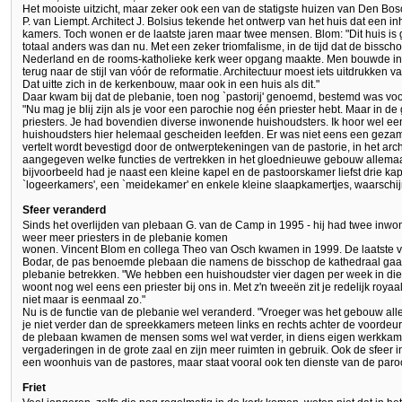
Het mooiste uitzicht, maar zeker ook een van de statigste huizen van Den Bo
P. van Liempt. Architect J. Bolsius tekende het ontwerp van het huis dat een 
kamers. Toch wonen er de laatste jaren maar twee mensen. Blom: "Dit huis is g
totaal anders was dan nu. Met een zeker triomfalisme, in de tijd dat de bisscho
Nederland en de rooms-katholieke kerk weer opgang maakte. Men bouwde in
terug naar de stijl van vóór de reformatie. Architectuur moest iets uitdrukken v
Dat uitte zich in de kerkenbouw, maar ook in een huis als dit."
Daar kwam bij dat de plebanie, toen nog `pastorij' genoemd, bestemd was voo
"Nu mag je blij zijn als je voor een parochie nog één priester hebt. Maar in de 
priesters. Je had bovendien diverse inwonende huishoudsters. Ik hoor wel een
huishoudsters hier helemaal gescheiden leefden. Er was niet eens een gezam
vertelt wordt bevestigd door de ontwerptekeningen van de pastorie, in het arch
aangegeven welke functies de vertrekken in het gloednieuwe gebouw allemaa
bijvoorbeeld had je naast een kleine kapel en de pastoorskamer liefst drie k
`logeerkamers', een `meidekamer' en enkele kleine slaapkamertjes, waarschijn
Sfeer veranderd
Sinds het overlijden van plebaan G. van de Camp in 1995 - hij had twee inwone
weer meer priesters in de plebanie komen
wonen. Vincent Blom en collega Theo van Osch kwamen in 1999. De laatste 
Bodar, de pas benoemde plebaan die namens de bisschop de kathedraal gaa
plebanie betrekken. "We hebben een huishoudster vier dagen per week in dien
woont nog wel eens een priester bij ons in. Met z'n tweeën zit je redelijk royaal.
niet maar is eenmaal zo."
Nu is de functie van de plebanie wel veranderd. "Vroeger was het gebouw all
je niet verder dan de spreekkamers meteen links en rechts achter de voordeu
de plebaan kwamen de mensen soms wel wat verder, in diens eigen werkkamer
vergaderingen in de grote zaal en zijn meer ruimten in gebruik. Ook de sfeer i
een woonhuis van de pastores, maar staat vooral ook ten dienste van de paro
Friet