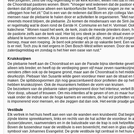
Veel jongeren, zelfs die nog regelmatig in de kerk komen, weten niet dat in h
de Choorstraat pastores wonen. Blom: "Vroeger wist iedereen dat de pastoor
denken dat dit gebouw alleen een kantoorfunctie heeft. Soms vragen ze me: 
uitleggen hoe het zit." Dat is een van de redenen dat Blom en zijn collega V
mensen naar de plebanie te halen door er activiteiten te organiseren. "Met nam
vreemds moest blijven, de plebanie. Zo komen de misdienaars van de Sint-Jan b
er regelmatig wat te doen rond de Eerste H. Communie en het H. Vormsel. Oo
katechese." Wonen naast het werk, de kerk, zoals de meeste priesters doen, he
de pastorie zelfs aan de kerk vast. Hier bij ons steek je alleen de straat even 
afstand te kunnen nemen. Als je eens een dag vrij wilt zijn, moet je echt zorg
beroep, maar een roeping. Je bent ook priester als je op vakantie bent. Een va
is er niet. Toch zou ik niet ergens in Den Bosch-West willen wonen. Door de we
zaterdagmiddag en zondag is het hier een oase van rust."
Kruiskozijnen
De plebanie heeft aan de Choorstraat en aan de Parade bijna identieke gevels
alleen iets breder, en heeft op de verdieping geen vijf maar zeven raamkozij
vensters zitten ook op de begane grond, maar aan de Choorstraat is het midde
deurkozijn. Plebaan Van Susante wilde geen voordeur meer aan de straat en he
maken. De spitsboogvormen zijn nog geaccentueerd door profielen die op het
hebben kruiskozijnen. Ook de muurankers hebben de vorm van kruisen.
De bezoekers van de plebanie raken geïmponeerd door het interieur, vertelt 
Voor doop, uitvaart of trouwen. Om mis-intenties af te geven of om zo maar hun 
vaak onder de indruk van de hoge kamers en vensters, de hal vol portretten 
is imponerend voor mensen, en die zeggen dat dan ook. Het eerste praatje ga
Vestibule
Elk vertrek in het huis heeft aan een van de wanden een kruisbeeld. Dat begint
zijnde kleine spreekkamers, links en rechts van de hal achter de voordeur. In 
(tussen)deuren, raamvensters en in de balustrade van de trap is ook hetzelfde
Boven de tussendeur naar de vestibule is een bovenlicht, met een in glas uitg
symbool van Johannes Evangelist. De grote vestibule ligt centraal in het huis 