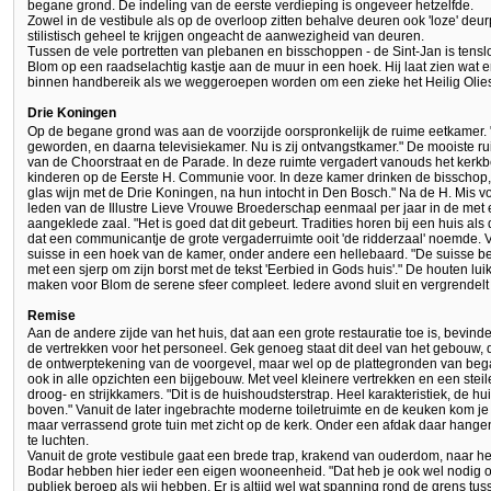
begane grond. De indeling van de eerste verdieping is ongeveer hetzelfde.
Zowel in de vestibule als op de overloop zitten behalve deuren ook 'loze' de
stilistisch geheel te krijgen ongeacht de aanwezigheid van deuren.
Tussen de vele portretten van plebanen en bisschoppen - de Sint-Jan is tenslo
Blom op een raadselachtig kastje aan de muur in een hoek. Hij laat zien wat erin
binnen handbereik als we weggeroepen worden om een zieke het Heilig Olies
Drie Koningen
Op de begane grond was aan de voorzijde oorspronkelijk de ruime eetkamer. "
geworden, en daarna televisiekamer. Nu is zij ontvangstkamer." De mooiste rui
van de Choorstraat en de Parade. In deze ruimte vergadert vanouds het kerkb
kinderen op de Eerste H. Communie voor. In deze kamer drinken de bisschop
glas wijn met de Drie Koningen, na hun intocht in Den Bosch." Na de H. Mis vo
leden van de Illustre Lieve Vrouwe Broederschap eenmaal per jaar in de met
aangeklede zaal. "Het is goed dat dit gebeurt. Tradities horen bij een huis als 
dat een communicantje de grote vergaderruimte ooit 'de ridderzaal' noemde. 
suisse in een hoek van de kamer, onder andere een hellebaard. "De suisse bew
met een sjerp om zijn borst met de tekst 'Eerbied in Gods huis'." De houten l
maken voor Blom de serene sfeer compleet. Iedere avond sluit en vergrendelt hij
Remise
Aan de andere zijde van het huis, dat aan een grote restauratie toe is, bevind
de vertrekken voor het personeel. Gek genoeg staat dit deel van het gebouw, 
de ontwerptekening van de voorgevel, maar wel op de plattegronden van bega
ook in alle opzichten een bijgebouw. Met veel kleinere vertrekken en een stei
droog- en strijkkamers. "Dit is de huishoudsterstrap. Heel karakteristiek, de
boven." Vanuit de later ingebrachte moderne toiletruimte en de keuken kom 
maar verrassend grote tuin met zicht op de kerk. Onder een afdak daar hang
te luchten.
Vanuit de grote vestibule gaat een brede trap, krakend van ouderdom, naar h
Bodar hebben hier ieder een eigen wooneenheid. "Dat heb je ook wel nodig om
publiek beroep als wij hebben. Er is altijd wel wat spanning rond de grens tus