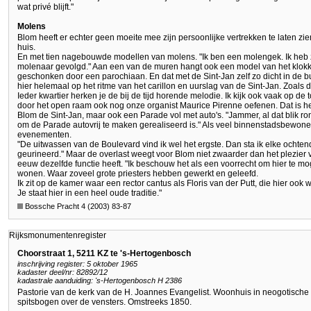
wat privé blijft."
Molens
Blom heeft er echter geen moeite mee zijn persoonlijke vertrekken te laten zien
huis.
En met tien nagebouwde modellen van molens. "Ik ben een molengek. Ik heb zelf
molenaar gevolgd." Aan een van de muren hangt ook een model van het klok
geschonken door een parochiaan. En dat met de Sint-Jan zelf zo dicht in de buurt.
hier helemaal op het ritme van het carillon en uurslag van de Sint-Jan. Zoals
Ieder kwartier herken je de bij de tijd horende melodie. Ik kijk ook vaak op de 
door het open raam ook nog onze organist Maurice Pirenne oefenen. Dat is he
Blom de Sint-Jan, maar ook een Parade vol met auto's. "Jammer, al dat blik rond
om de Parade autovrij te maken gerealiseerd is." Als veel binnenstadsbewone
evenementen.
"De uitwassen van de Boulevard vind ik wel het ergste. Dan sta ik elke ochten
geurineerd." Maar de overlast weegt voor Blom niet zwaarder dan het plezier 
eeuw dezelfde functie heeft. "Ik beschouw het als een voorrecht om hier te 
wonen. Waar zoveel grote priesters hebben gewerkt en geleefd.
Ik zit op de kamer waar een rector cantus als Floris van der Putt, die hier oo
Je staat hier in een heel oude traditie."
Bossche Pracht 4 (2003) 83-87
Rijksmonumentenregister
Choorstraat 1, 5211 KZ te 's-Hertogenbosch
inschrijving register: 5 oktober 1965
kadaster deel/nr: 82892/12
kadastrale aanduiding: 's-Hertogenbosch H 2386
Pastorie van de kerk van de H. Joannes Evangelist. Woonhuis in neogotische s
spitsbogen over de vensters. Omstreeks 1850.