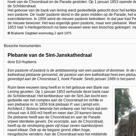
hoek van de Choorstraat en de Parade gesloten. Op 1 januari 1853 opende de
de Schilderstraat.
Het gebouw van de bank van lening werd gedeeltelijk gekocht door het kerkb
een pastorie. De 'oude' pastorie stond in die jaren midden op de Parade; het w
exercitieterrein. In 1856 werd de nieuwe pastorie betrokken. In dat jaar trad 
de nieuwe bewoner. Het was eigenlijk geen pastorie, maar een plebanie. Want
1853 had 's-Hertogenbosch na twee eeuwen weer een bisschop gekregen: mgr
Brabants Dagblad woensdag 2 april 1975
Bossche monumenten
Plebanie van de Sint-Janskathedraal
door Ed Hupkens
Een pastorie of pastorij is de ambtswoning van een pastoor of dominee. In de 
kathedraal plebanie genoemd, de pastoor van een kathedraal heet een plebaa
gevestigd aan de Choorstraat 1, hoek Parade. Sinds januari 1989 is het pand
Ruim twee eeuwen lang heeft er in het gebouw een Bank van
Lening gezeten. Op 1 januari 1853 verhuisde deze bank naar
de Schilderstraat. Het kerkbestuur van de Sint-Jan kocht een
gedeelte van het complex aan de Choorstraat en richtte er
een plebanie in. In 1856 trok plebaan P. van Liempt erin.
Architect J. Bolsius tekende het ontwerp van het huis dat een
inhoud van 4.000 m3 heeft en meer dan 20 kamers bevat.
De plebanie heeft aan de Choorstraat en aan de Parade
vrijwel identieke gevels. De voorzijde, aan de Choorstraat,
heeft op de verdieping geen vijf maar zeven raamkozijnen
naast elkaar. Ook op de begane grond zitten hoge,
neogotische vensters. Aan de Choorstraat was het middelste