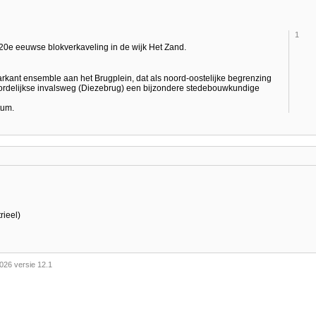
1
 20e eeuwse blokverkaveling in de wijk Het Zand.
rkant ensemble aan het Brugplein, dat als noord-oostelijke begrenzing
oordelijkse invalsweg (Diezebrug) een bijzondere stedebouwkundige
tum.
rieel)
026 versie 12.1