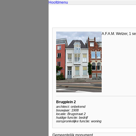
Hoofdmenu
A.F.A.M. Wetzer, 1 
Brugplein 2
architect: onbekend
bouwjaar: 1908
locatie: Brugstraat 2
huidige functie: bedrijf
oorspronkelijke functie: woning
Gemeentelijk monument