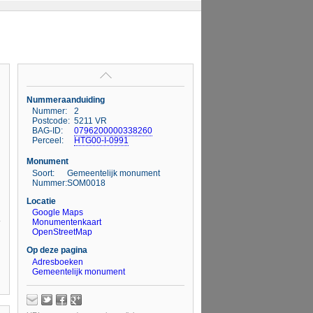
Nummeraanduiding
Nummer:
2
Postcode:
5211 VR
BAG-ID:
0796200000338260
Perceel:
HTG00-I-0991
Monument
Soort:
Gemeentelijk monument
Nummer:
SOM0018
Locatie
Google Maps
Monumentenkaart
OpenStreetMap
Op deze pagina
Adresboeken
Gemeentelijk monument