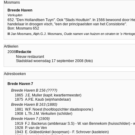
Mosmans
Breede Haven
Verkuylen
652. "Den Hollandtsen Tuyn". Ook "Stads Houttuin". In 1566 bewoond door H
handelaar in droogen visch, "een der principaelsten van het Consistorie".
Bon: Mosmans 652
Jan Mosmans, Alph.G.J. Mosmans,
Oude namen van huizen en straten te
's-Hertog
Artikelen
2008
Redactie
Nieuw restaurant
Stadsblad woensdag 17 september 2008 (foto)
Adresboeken
Brede Haven 7
Breede Haven B 156 (????)
1865
J.E. Muller (kapit. kwartiermeester)
1875
A.P.E. Kaub (wijnhandelaar)
Breede Haven B 163 (1880)
1881
W.F. Noest (hoofdopzichter staatsspoorw.)
1908
L.Th.J.M. Verkuilen (schilder)
Breede Haven 7 (1909)
1919
F.J. Backerus (ambtenaar S.S) - W. van Bennekom (huisschilder) -
1928
P. van de Ven
1943
E. Gräbedünkel (koopman) - F. Schrover (kastelein)