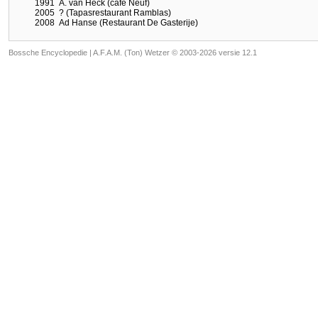
1991
A. van Heck (café Neuf)
2005
? (Tapasrestaurant Ramblas)
2008
Ad Hanse (Restaurant De Gasterije)
Bossche Encyclopedie |
A.F.A.M. (Ton) Wetzer © 2003-2026 versie 12.1