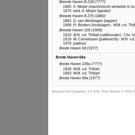
Breede Haven B 228 (????)
1865
A. Meijer (machinist en winkelier in 
1875
wed. A. Meijer (tapster)
Breede Haven B 235 (1880)
1881
G. van Wordragen (tapper)
1908
Fr. Bosters (houtzager) - W.M. v.d. Thi
Breede Haven 109 (1909)
1910
W.N. v.d. Thillart (caféhouder) - Chr. V
1919
W. Cornelissen (pakknecht) - W.N. v.d
1976
pakhuis
Brede Haven 68 (1977)
Brede Haven 68a
Brede Haven 109a (????)
1928
W.M. v.d. Thillart
1943
W.M. v.d. Thillart
Brede Haven 68a (1977)
Bossche Encyclopedie |
A.F.A.M. (Ton) Wetzer © 2003-2