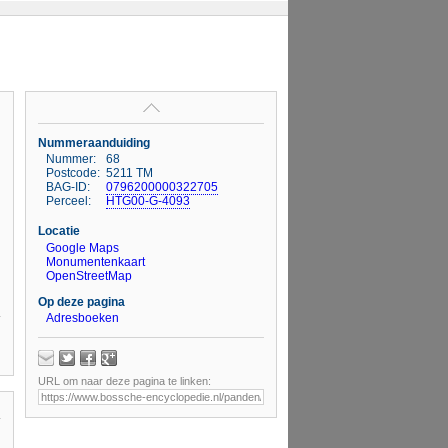
Nummeraanduiding
Nummer:
68
Postcode:
5211 TM
BAG-ID:
0796200000322705
Perceel:
HTG00-G-4093
Locatie
Google Maps
Monumentenkaart
OpenStreetMap
Op deze pagina
Adresboeken
URL om naar deze pagina te linken: