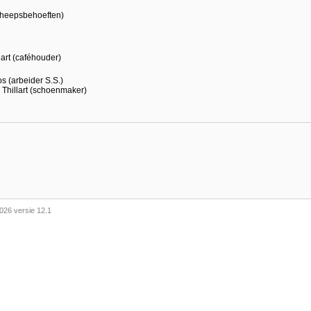
scheepsbehoeften)
llart (caféhouder)
os (arbeider S.S.)
. Thillart (schoenmaker)
026 versie 12.1