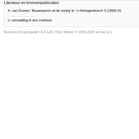
Literatuur en bronnenpublicaties
A. van Drunen, 'Bouwsporen uit de oorlog' in:
's-Hertogenbosch
3 (1994) 91
n: vermelding in een voetnoot
Bossche Encyclopedie |
A.F.A.M. (Ton) Wetzer © 2003-2026 versie 12.1