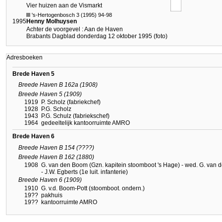
Vier huizen aan de Vismarkt
's-Hertogenbosch 3 (1995) 94-98
1995
Henny Molhuysen
Achter de voorgevel : Aan de Haven
Brabants Dagblad donderdag 12 oktober 1995 (foto)
Adresboeken
Brede Haven 5
Breede Haven B 162a (1908)
Breede Haven 5 (1909)
1919
P. Scholz (fabriekchef)
1928
P.G. Scholz
1943
P.G. Schulz (fabriekschef)
1964
gedeeltelijk kantoorruimte AMRO
Brede Haven 6
Breede Haven B 154 (????)
Breede Haven B 162 (1880)
1908
G. van den Boom (Gzn. kapitein stoomboot 's Hage) - wed. G. van
- J.W. Egberts (1e luit. infanterie)
Breede Haven 6 (1909)
1910
G. v.d. Boom-Pott (stoomboot. ondern.)
19??
pakhuis
19??
kantoorruimte AMRO