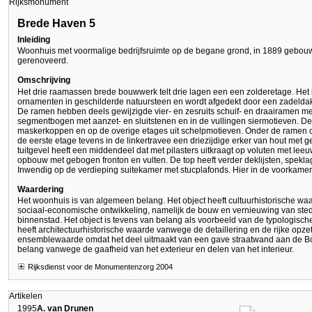
Rijksmonument
Brede Haven 5
Inleiding
Woonhuis met voormalige bedrijfsruimte op de begane grond, in 1889 gebo
gerenoveerd.
Omschrijving
Het drie raamassen brede bouwwerk telt drie lagen een een zolderetage. Het 
ornamenten in geschilderde natuursteen en wordt afgedekt door een zadeldak.
De ramen hebben deels gewijzigde vier- en zesruits schuif- en draairamen me
segmentbogen met aanzet- en sluitstenen en in de vullingen siermotieven. De
maskerkoppen en op de overige etages uit schelpmotieven. Onder de ramen c
de eerste etage tevens in de linkertravee een driezijdige erker van hout met
tuitgevel heeft een middendeel dat met pilasters uitkraagt op voluten met l
opbouw met gebogen fronton en vulten. De top heeft verder deklijsten, spek
Inwendig op de verdieping suitekamer met stucplafonds. Hier in de voorkam
Waardering
Het woonhuis is van algemeen belang. Het object heeft cultuurhistorische waa
sociaal-economische ontwikkeling, namelijk de bouw en vernieuwing van ste
binnenstad. Het object is tevens van belang als voorbeeld van de typologisch
heeft architectuurhistorische waarde vanwege de detaillering en de rijke opzet
ensemblewaarde omdat het deel uitmaakt van een gave straatwand aan de Boss
belang vanwege de gaafheid van het exterieur en delen van het interieur.
Rijksdienst voor de Monumentenzorg 2004
Artikelen
1995
A. van Drunen