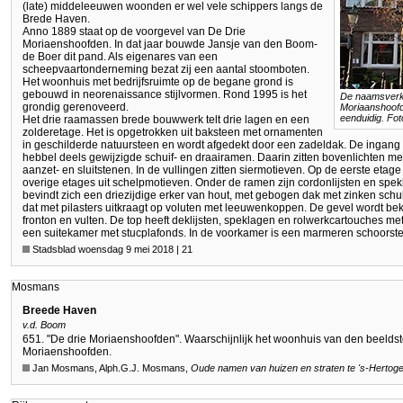
(late) middeleeuwen woonden er wel vele schippers langs de
Brede Haven.
Anno 1889 staat op de voorgevel van De Drie
Moriaenshoofden. In dat jaar bouwde Jansje van den Boom-
de Boer dit pand. Als eigenares van een
scheepvaartonderneming bezat zij een aantal stoomboten.
Het woonhuis met bedrijfsruimte op de begane grond is
gebouwd in neorenaissance stijlvormen. Rond 1995 is het
De naamsverkl
grondig gerenoveerd.
Moriaanshoofd
eenduidig. Fo
Het drie raamassen brede bouwwerk telt drie lagen en een
zolderetage. Het is opgetrokken uit baksteen met ornamenten
in geschilderde natuursteen en wordt afgedekt door een zadeldak. De ingang b
hebbel deels gewijzigde schuif- en draairamen. Daarin zitten bovenlichten m
aanzet- en sluitstenen. In de vullingen zitten siermotieven. Op de eerste eta
overige etages uit schelpmotieven. Onder de ramen zijn cordonlijsten en spek
bevindt zich een driezijdige erker van hout, met gebogen dak met zinken schu
dat met pilasters uitkraagt op voluten met leeuwenkoppen. De gevel wordt 
fronton en vulten. De top heeft deklijsten, speklagen en rolwerkcartouches m
een suitekamer met stucplafonds. In de voorkamer is een marmeren schoorst
Stadsblad woensdag 9 mei 2018 | 21
Mosmans
Breede Haven
v.d. Boom
651. "De drie Moriaenshoofden". Waarschijnlijk het woonhuis van den beeldst
Moriaenshoofden.
Jan Mosmans, Alph.G.J. Mosmans,
Oude namen van huizen en straten te
's-Hertog