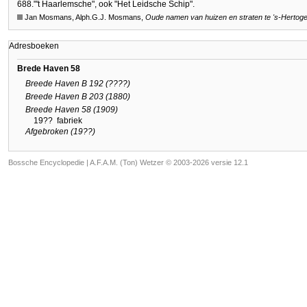
688.
"'t Haarlemsche", ook "Het Leidsche Schip".
Jan Mosmans, Alph.G.J. Mosmans,
Oude namen van huizen en straten te
's-Hertog
Adresboeken
Brede Haven 58
Breede Haven B 192 (????)
Breede Haven B 203 (1880)
Breede Haven 58 (1909)
19??
fabriek
Afgebroken (19??)
Bossche Encyclopedie |
A.F.A.M. (Ton) Wetzer © 2003-2026 versie 12.1