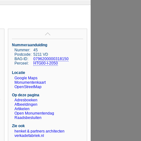
Nummeraanduiding
Nummer:
45
Postcode:
5211 VD
BAG-ID:
0796200000318150
Perceel:
HTG00-I-2050
Locatie
Google Maps
Monumentenkaart
OpenStreetMap
Op deze pagina
Adresboeken
Afbeeldingen
Artikelen
Open Monumentendag
Raadsbesluiten
Zie ook
henket & partners architecten
verkadefabriek.nl