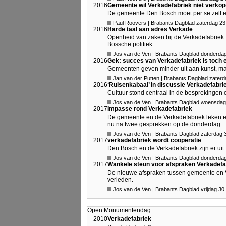
2016
Gemeente wil Verkadefabriek niet verko
De gemeente Den Bosch moet per se zelf ei
Paul Roovers | Brabants Dagblad zaterdag 23 j
2016
Harde taal aan adres Verkade
Openheid van zaken bij de Verkadefabriek. 
Bossche politiek.
Jos van de Ven | Brabants Dagblad donderdag
2016
Gek: succes van Verkadefabriek is toch
Gemeenten geven minder uit aan kunst, maa
Jan van der Putten | Brabants Dagblad zaterd
2016
‘Ruisenkabaal’ in discussie Verkadefabri
Cultuur stond centraal in de besprekingen 
Jos van de Ven | Brabants Dagblad woensdag
2017
Impasse rond Verkadefabriek
De gemeente en de Verkadefabriek leken er o
nu na twee gesprekken op de donderdag.
Jos van de Ven | Brabants Dagblad zaterdag 3 
2017
verkadefabriek wordt coöperatie
Den Bosch en de Verkadefabriek zijn er uit.
Jos van de Ven | Brabants Dagblad donderdag 
2017
Wankele steun voor afspraken Verkadefa
De nieuwe afspraken tussen gemeente en Ve
verleden.
Jos van de Ven | Brabants Dagblad vrijdag 30 
Open Monumentendag
2010
Verkadefabriek