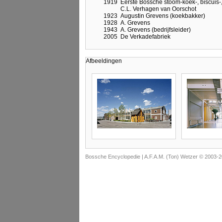
1919
Eerste Bossche stoom-koek-, biscuis-,
C.L. Verhagen van Oorschot
1923
Augustin Grevens (koekbakker)
1928
A. Grevens
1943
A. Grevens (bedrijfsleider)
2005
De Verkadefabriek
Afbeeldingen
Bossche Encyclopedie |
A.F.A.M. (Ton) Wetzer © 2003-2