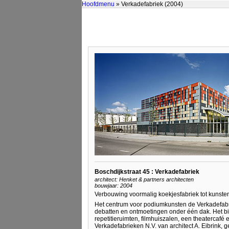
Hoofdmenu
» Verkadefabriek (2004)
Boschdijkstraat 45 : Verkadefabriek
architect: Henket & partners architecten
bouwjaar: 2004
Verbouwing voormalig koekjesfabriek tot kunst
Het centrum voor podiumkunsten de Verkadefabr
debatten en ontmoetingen onder één dak. Het bi
repetitieruimten, filmhuiszalen, een theatercafé
Verkadefabrieken N.V. van architect A. Eibrink,