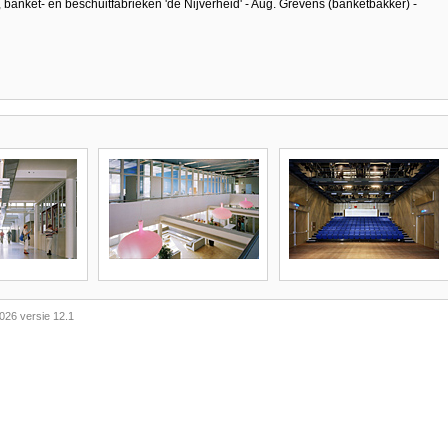
 banket- en beschuitfabrieken 'de Nijverheid' - Aug. Grevens (banketbakker) -
026 versie 12.1