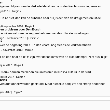
pen
genaar blijven van de Verkadefabriek en de oude directeurswoning ernaast.
uli 2016 | Regio 2
En zo niet, dan kan de subsidie naar nul, is een van de dreigementen uit de
 8 september 2016 | Regio 1
 een probleem voor Den Bosch
r willen wel meer te zeggen hebben over de culturele instellingen.
ag 10 september 2016 | Opinie 21
ek
over de begroting 2017. En dan vooral nog steeds de Verkadefabriek.
 9 november 2016 | Regio 2
p een haar na uit te zijn over de toekomst van de cultuurtempel. Niet dus, blijkt
juni 2017 | Regio 1
 Nieuw denken met leden die investeren in kunst & cultuur in de stad.
8 juni 2017 | Regio 4
briek
rkadefabriek worden gesteund. Maar niet elke partij zet een streep onder het
juni 2017 | Regio 2