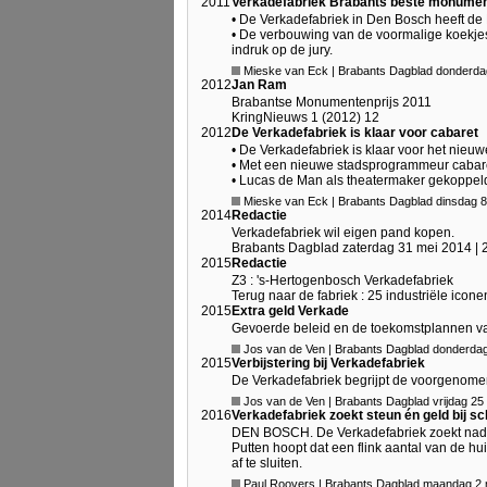
2011
Verkadefabriek Brabants beste monume
• De Verkadefabriek in Den Bosch heeft d
• De verbouwing van de voormalige koekjes
indruk op de jury.
Mieske van Eck | Brabants Dagblad donderd
2012
Jan Ram
Brabantse Monumentenprijs 2011
KringNieuws 1 (2012) 12
2012
De Verkadefabriek is klaar voor cabaret
• De Verkadefabriek is klaar voor het nieuw
• Met een nieuwe stadsprogrammeur cabaret
• Lucas de Man als theatermaker gekoppel
Mieske van Eck | Brabants Dagblad dinsdag 8
2014
Redactie
Verkadefabriek wil eigen pand kopen.
Brabants Dagblad zaterdag 31 mei 2014 | 
2015
Redactie
Z3 : 's-Hertogenbosch Verkadefabriek
Terug naar de fabriek : 25 industriële ico
2015
Extra geld Verkade
Gevoerde beleid en de toekomstplannen v
Jos van de Ven | Brabants Dagblad donderdag
2015
Verbijstering bij Verkadefabriek
De Verkadefabriek begrijpt de voorgenomen 
Jos van de Ven | Brabants Dagblad vrijdag 25
2016
Verkadefabriek zoekt steun én geld bij s
DEN BOSCH. De Verkadefabriek zoekt nadruk
Putten hoopt dat een flink aantal van de h
af te sluiten.
Paul Roovers | Brabants Dagblad maandag 2 m