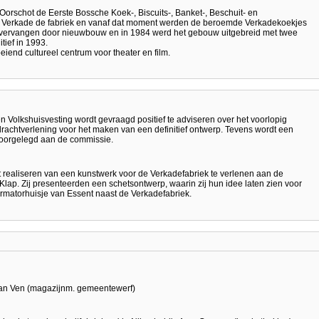
orschot de Eerste Bossche Koek-, Biscuits-, Banket-, Beschuit- en
G. Verkade de fabriek en vanaf dat moment werden de beroemde Verkadekoekjes
 vervangen door nieuwbouw en in 1984 werd het gebouw uitgebreid met twee
itief in 1993.
iend cultureel centrum voor theater en film.
 Volkshuisvesting wordt gevraagd positief te adviseren over het voorlopig
rachtverlening voor het maken van een definitief ontwerp. Tevens wordt een
voorgelegd aan de commissie.
t realiseren van een kunstwerk voor de Verkadefabriek te verlenen aan de
ap. Zij presenteerden een schetsontwerp, waarin zij hun idee laten zien voor
ormatorhuisje van Essent naast de Verkadefabriek.
 van Ven (magazijnm. gemeentewerf)