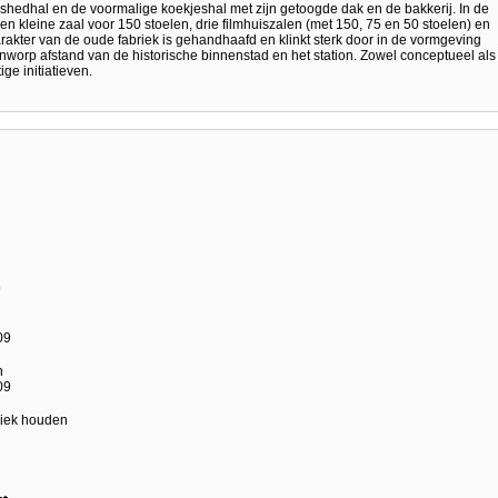
hedhal en de voormalige koekjeshal met zijn getoogde dak en de bakkerij. In de
n kleine zaal voor 150 stoelen, drie filmhuiszalen (met 150, 75 en 50 stoelen) en
e karakter van de oude fabriek is gehandhaafd en klinkt sterk door in de vormgeving
worp afstand van de historische binnenstad en het station. Zowel conceptueel als
ige initiatieven.
9
09
n
09
riek houden