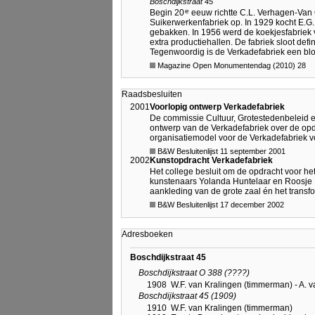
Boschdijkstraat 45
e
Begin 20
eeuw richtte C.L. Verhagen-Van O
Suikerwerkenfabriek op. In 1929 kocht E.
gebakken. In 1956 werd de koekjesfabriek
extra productiehallen. De fabriek sloot defin
Tegenwoordig is de Verkadefabriek een bloe
Magazine Open Monumentendag (2010) 28
Raadsbesluiten
2001
Voorlopig ontwerp Verkadefabriek
De commissie Cultuur, Grotestedenbeleid en
ontwerp van de Verkadefabriek over de opd
organisatiemodel voor de Verkadefabriek 
B&W Besluitenlijst 11 september 2001
2002
Kunstopdracht Verkadefabriek
Het college besluit om de opdracht voor he
kunstenaars Yolanda Huntelaar en Roosje Kl
aankleding van de grote zaal én het transf
B&W Besluitenlijst 17 december 2002
Adresboeken
Boschdijkstraat 45
Boschdijkstraat O 388 (????)
1908
W.F. van Kralingen (timmerman) - A.
Boschdijkstraat 45 (1909)
1910
W.F. van Kralingen (timmerman)