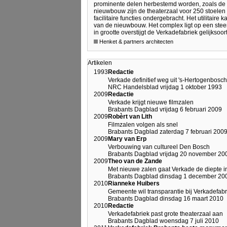
prominente delen herbestemd worden, zoals de s
nieuwbouw zijn de theaterzaal voor 250 stoelen e
facilitaire functies ondergebracht. Het utilitair
van de nieuwbouw. Het complex ligt op een steen
in grootte overstijgt de Verkadefabriek gelijksoort
Henket & partners architecten
Artikelen
1993
Redactie
Verkade definitief weg uit 's-Hertogenbosch
NRC Handelsblad vrijdag 1 oktober 1993
2009
Redactie
Verkade krijgt nieuwe filmzalen
Brabants Dagblad vrijdag 6 februari 2009
2009
Robèrt van Lith
Filmzalen volgen als snel
Brabants Dagblad zaterdag 7 februari 200
2009
Mary van Erp
Verbouwing van cultureel Den Bosch
Brabants Dagblad vrijdag 20 november 20
2009
Theo van de Zande
Met nieuwe zalen gaat Verkade de diepte i
Brabants Dagblad dinsdag 1 december 20
2010
Rianneke Huibers
Gemeente wil transparantie bij Verkadefab
Brabants Dagblad dinsdag 16 maart 2010
2010
Redactie
Verkadefabriek past grote theaterzaal aan
Brabants Dagblad woensdag 7 juli 2010