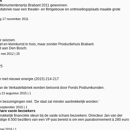
nt
e Monumentenprijs Brabant 2011 gewonnen.
fabriek naar een theater- en filmgebouw en ontmoetingsplaats maakte grote
ag 17 november 2011
e seizoen.
 en kleinkunst in huis, maar zonder Productiehuis Brabant.
d aan Den Bosch.
 mei 2012 | 25
25
nen met nieuwe energie (2015) 214-217
an de Verkadefabriek worden beloond door Fonds Podiumkunsten.
 13 augustus 2015 | 1
bezuinigingen niet. ‘De stad zal minder aantrekkelijk worden.’
 september 2015 | 1
chare vaste bezoekers
kelijk financiële steun bij de vaste schare bezoekers. Directeur Jan van der
uidige 8.500 bezitters van een VF-pas bereid is om een jaarabonnement à 280 euro
ei 2016 | 1