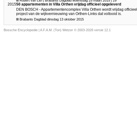
Robèrt van Lith | Brabants Dagblad woensdag 25 maart 2015 | 29
2015
50 appartementen in Villa Orthen vrijdag officieel opgeleverd
DEN BOSCH - Appartementencomplex Villa Orthen wordt vrijdag officieel fe
project van de wijkvernieuwing van Orthen-Links dat voltooid is.
Brabants Dagblad dinsdag 13 oktober 2015
Bossche Encyclopedie |
A.F.A.M. (Ton) Wetzer © 2003-2026 versie 12.1