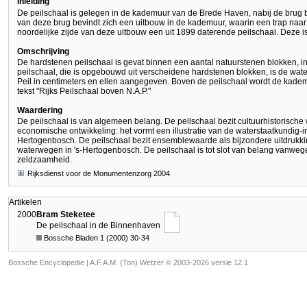
Inleiding
De peilschaal is gelegen in de kademuur van de Brede Haven, nabij de brug bi
van deze brug bevindt zich een uitbouw in de kademuur, waarin een trap naar
noordelijke zijde van deze uitbouw een uit 1899 daterende peilschaal. Deze is 
Omschrijving
De hardstenen peilschaal is gevat binnen een aantal natuurstenen blokken, 
peilschaal, die is opgebouwd uit verscheidene hardstenen blokken, is de wa
Peil in centimeters en ellen aangegeven. Boven de peilschaal wordt de kadem
tekst "Rijks Peilschaal boven N.A.P."
Waardering
De peilschaal is van algemeen belang. De peilschaal bezit cultuurhistorische
economische ontwikkeling: het vormt een illustratie van de waterstaatkundig-i
Hertogenbosch. De peilschaal bezit ensemblewaarde als bijzondere uitdrukking
waterwegen in 's-Hertogenbosch. De peilschaal is tot slot van belang vanweg
zeldzaamheid.
Rijksdienst voor de Monumentenzorg 2004
Artikelen
2000
Bram Steketee
De peilschaal in de Binnenhaven
Bossche Bladen 1 (2000) 30-34
Bossche Encyclopedie |
A.F.A.M. (Ton) Wetzer © 2003-2026 versie 12.1