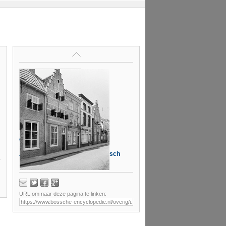
Op deze pagina
Afdeling Erfgoed 's-Hertogenbosch
0074870
URL om naar deze pagina te linken: