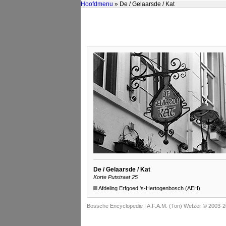
Hoofdmenu
» De / Gelaarsde / Kat
De / Gelaarsde / Kat
Korte Putstraat 25
Afdeling Erfgoed 's-Hertogenbosch (AEH)
Bossche Encyclopedie |
A.F.A.M. (Ton) Wetzer © 2003-2