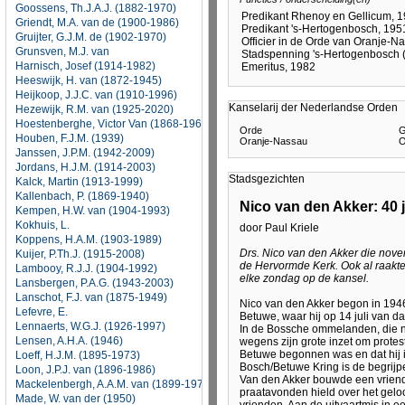
Goossens, Th.J.A.J. (1882-1970)
Griendt, M.A. van de (1900-1986)
Gruijter, G.J.M. de (1902-1970)
Grunsven, M.J. van
Harnisch, Josef (1914-1982)
Heeswijk, H. van (1872-1945)
Heijkoop, J.J.C. van (1910-1996)
Hezewijk, R.M. van (1925-2020)
Hoestenberghe, Victor Van (1868-1960)
Houben, F.J.M. (1939)
Janssen, J.P.M. (1942-2009)
Jordans, H.J.M. (1914-2003)
Kalck, Martin (1913-1999)
Kallenbach, P. (1869-1940)
Kempen, H.W. van (1904-1993)
Kokhuis, L.
Koppens, H.A.M. (1903-1989)
Kuijer, P.Th.J. (1915-2008)
Lambooy, R.J.J. (1904-1992)
Lansbergen, P.A.G. (1943-2003)
Lanschot, F.J. van (1875-1949)
Lefevre, E.
Lennaerts, W.G.J. (1926-1997)
Lensen, A.H.A. (1946)
Loeff, H.J.M. (1895-1973)
Loon, J.P.J. van (1896-1986)
Mackelenbergh, A.A.M. van (1899-1974)
Made, W. van der (1950)