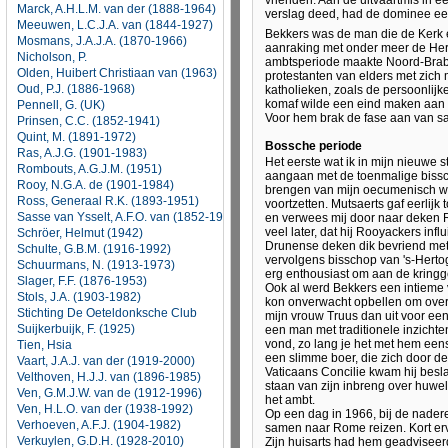
Marck, A.H.L.M. van der (1888-1964)
Meeuwen, L.C.J.A. van (1844-1927)
Mosmans, J.A.J.A. (1870-1966)
Nicholson, P.
Olden, Huibert Christiaan van (1963)
Oud, P.J. (1886-1968)
Pennell, G. (UK)
Prinsen, C.C. (1852-1941)
Quint, M. (1891-1972)
Ras, A.J.G. (1901-1983)
Rombouts, A.G.J.M. (1951)
Rooy, N.G.A. de (1901-1984)
Ross, Generaal R.K. (1893-1951)
Sasse van Ysselt, A.F.O. van (1852-1939)
Schröer, Helmut (1942)
Schulte, G.B.M. (1916-1992)
Schuurmans, N. (1913-1973)
Slager, F.F. (1876-1953)
Stols, J.A. (1903-1982)
Stichting De Oeteldonksche Club
Suijkerbuijk, F. (1925)
Tien, Hsia
Vaart, J.A.J. van der (1919-2000)
Velthoven, H.J.J. van (1896-1985)
Ven, G.M.J.W. van de (1912-1996)
Ven, H.L.O. van der (1938-1992)
Verhoeven, A.F.J. (1904-1982)
Verkuylen, G.D.H. (1928-2010)