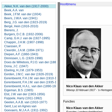
Akker, N.K. van den (1917-2000)
Beek, A.A. van
Beek, J.F.M. van der (1934)
Beers, J.W.A. van (1941)
Berg, J.G. van den (1923-2019)
Bergé, Hein (1916-2010)
Bierens, J.
Burgers, D.C.B. (1932-2006)
Camp, G.H.J. van de (1927-1995)
Chappin, J.H.M. (1907-1998)
Claessen, P.
Cleerdin, J.A.M. (1894-1971)
Diepen, A.F. (1860-1943)
Dinnissen, L.G. (1920-1998)
Does de Willebois, P.J.O. van der (1889-1982)
Dona, J.C. (1947)
Ebeling, H.J.M. (1879-1953)
Eerden, J.M.C. van der (1926-2019)
Eerenbeemt, F.H.J.M. van den (1910-1986)
Eerenbeemt, F.H.J.M. van den (1935-1998)
Eerenbeemt, H.A.L. van den (1890-1951)
Eigeman, B.S. (1965)
Elst, J.W. van der (1903-1956)
Foppele, Harry (1911-1992)
Geelen, A.A.B. van (1910-1977)
Gent, Luc en Agnes van
Goevaers, M.J.A.A. (1911-1992)