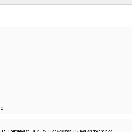
TS.
M.T.S. Corpsblad zal Dr. Ir. F.W.J. Schweigman 12½ jaar als docent in de