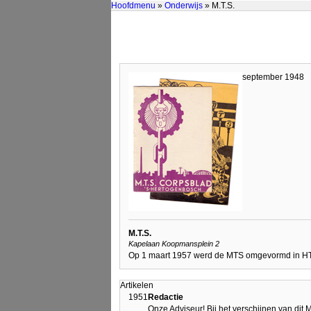
Hoofdmenu
»
Onderwijs
» M.T.S.
september 1948
M.T.S.
Kapelaan Koopmansplein 2
Op 1 maart 1957 werd de MTS omgevormd in H
Artikelen
1951
Redactie
Onze Adviseur! Bij het verschijnen van dit 