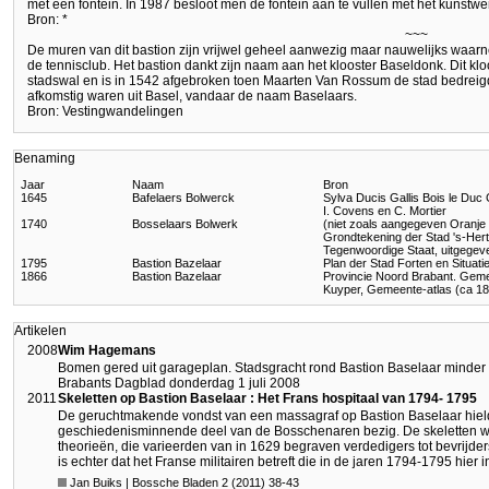
met een fontein. In 1987 besloot men de fontein aan te vullen met het kunstwe
Bron: *
~~~
De muren van dit bastion zijn vrijwel geheel aanwezig maar nauwelijks wa
de tennisclub. Het bastion dankt zijn naam aan het klooster Baseldonk. Dit klo
stadswal en is in 1542 afgebroken toen Maarten Van Rossum de stad bedreig
afkomstig waren uit Basel, vandaar de naam Baselaars.
Bron: Vestingwandelingen
Benaming
Jaar
Naam
Bron
1645
Bafelaers Bolwerck
Sylva Ducis Gallis Bois le Du
I. Covens en C. Mortier
1740
Bosselaars Bolwerk
(niet zoals aangegeven Oranje
Grondtekening der Stad 's-Her
Tegenwoordige Staat, uitgegeve
1795
Bastion Bazelaar
Plan der Stad Forten en Situat
1866
Bastion Bazelaar
Provincie Noord Brabant. Geme
Kuyper, Gemeente-atlas (ca 1
Artikelen
2008
Wim Hagemans
Bomen gered uit garageplan. Stadsgracht rond Bastion Baselaar minder
Brabants Dagblad donderdag 1 juli 2008
2011
Skeletten op Bastion Baselaar : Het Frans hospitaal van 1794- 1795
De geruchtmakende vondst van een massagraf op Bastion Baselaar hield
geschiedenisminnende deel van de Bosschenaren bezig. De skeletten war
theorieën, die varieerden van in 1629 begraven verdedigers tot bevrijder
is echter dat het Franse militairen betreft die in de jaren 1794-1795 hier
Jan Buiks | Bossche Bladen 2 (2011) 38-43