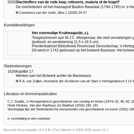
2020
Slachtoffers van de rode loop, rotkoorts, malaria of de kogel?
De overledenen uit het massagraf Bastion Baselaar (1794-1795) in ’s-H
Constance van der Linde,
Silva
1 (2020) 24-27
Kunstafbeeldingen
Het voormalige Kruitmagazijn, z.j.
Toegeschreven aan M.J.C. Weegenaar, die veel vervalsingen 
(potlood- en pentekening 11.5 x 16.5 cm)
Prentenkabinet Bibliotheek Provinciaal Genootschap, 's-Hert
Dit werd in 1742 gebouwd op het bolwerk Bazelaar. Het bolwe
Stadsrekeningen
1626
Kapittel 17.
Werken aan het Bolwerk achter de Basselaars.
R.A. van Zuijlen,
Inventaris der Archieven van de Stad
's-Hertogenbosch
2 ('s
Literatuur en bronnenpublicaties
C.J. Gudde,
's-Hertogenbosch geschiedenis van vesting en forten
(1974) 42, 48, 60, 11
Henk Henkes,
Van den Raethuys tot Stadhuis
(2016) 190, 191
Voorloopige lijst der Nederlandsche monumenten van geschiedenis en kunst (1931) 16
n: vermelding in een voetnoot
Bossche Encyclopedie |
A.F.A.M. (Ton) Wetzer © 2003-2026 versie 12.1