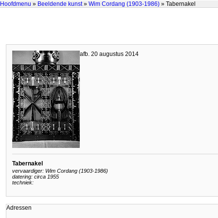
Hoofdmenu
»
Beeldende kunst
»
Wim Cordang (1903-1986)
» Tabernakel
afb. 20 augustus 2014
Tabernakel
vervaardiger: Wim Cordang (1903-1986)
datering: circa 1955
techniek:
Adressen