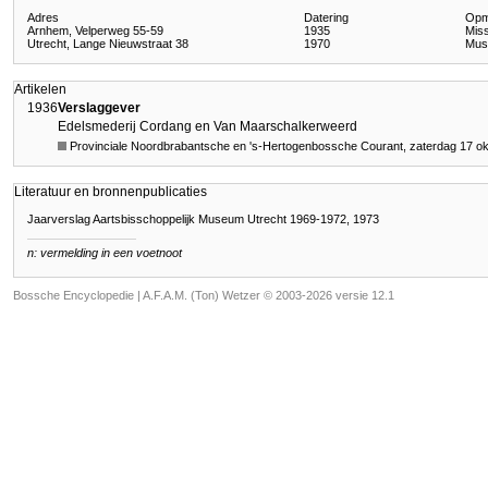
Adres
Datering
Opm
Arnhem, Velperweg 55-59
1935
Miss
Utrecht, Lange Nieuwstraat 38
1970
Mus
Artikelen
1936
Verslaggever
Edelsmederij Cordang en Van Maarschalkerweerd
Provinciale Noordbrabantsche en 's-Hertogenbossche Courant, zaterdag 17 ok
Literatuur en bronnenpublicaties
Jaarverslag Aartsbisschoppelijk Museum Utrecht 1969-1972, 1973
n: vermelding in een voetnoot
Bossche Encyclopedie |
A.F.A.M. (Ton) Wetzer © 2003-2026 versie 12.1