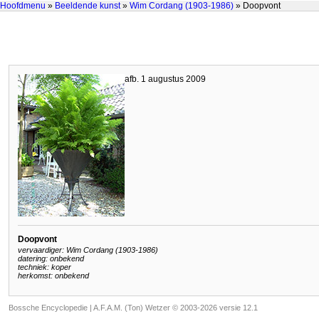
Hoofdmenu
»
Beeldende kunst
»
Wim Cordang (1903-1986)
» Doopvont
afb. 1 augustus 2009
Doopvont
vervaardiger: Wim Cordang (1903-1986)
datering: onbekend
techniek: koper
herkomst: onbekend
Bossche Encyclopedie |
A.F.A.M. (Ton) Wetzer © 2003-2026 versie 12.1