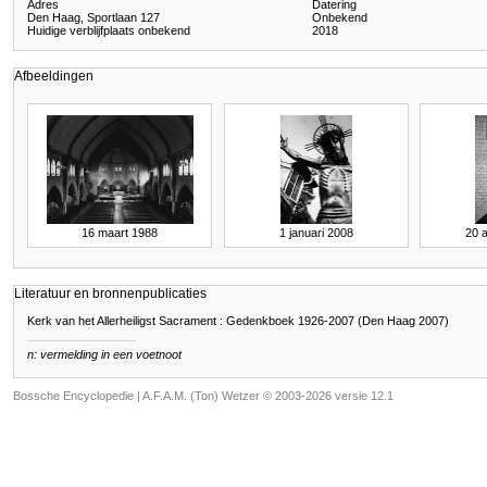
Adres
Datering
Den Haag, Sportlaan 127
Onbekend
Huidige verblijfplaats onbekend
2018
Afbeeldingen
16 maart 1988
1 januari 2008
20 
Literatuur en bronnenpublicaties
Kerk van het Allerheiligst Sacrament : Gedenkboek 1926-2007 (Den Haag 2007)
n: vermelding in een voetnoot
Bossche Encyclopedie |
A.F.A.M. (Ton) Wetzer © 2003-2026 versie 12.1